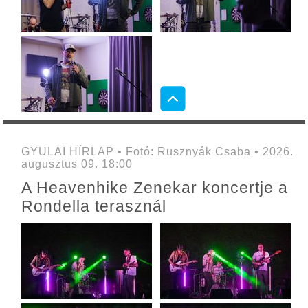
GYULAI HÍRLAP • Fotó: Rusznyák Csaba • 2026.
augusztus 09. 18:00
A Heavenhike Zenekar koncertje a
Rondella terasznál