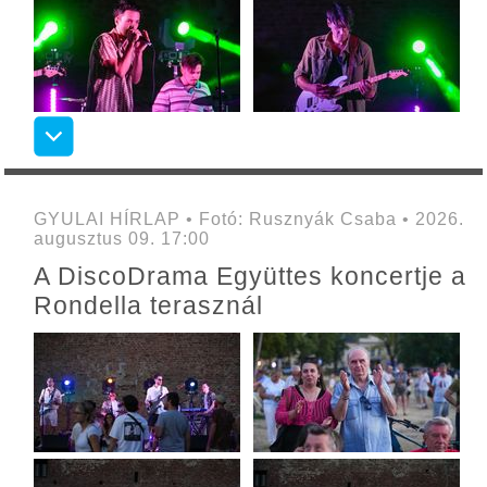
GYULAI HÍRLAP • Fotó: Rusznyák Csaba • 2026.
augusztus 09. 17:00
A DiscoDrama Együttes koncertje a
Rondella terasznál