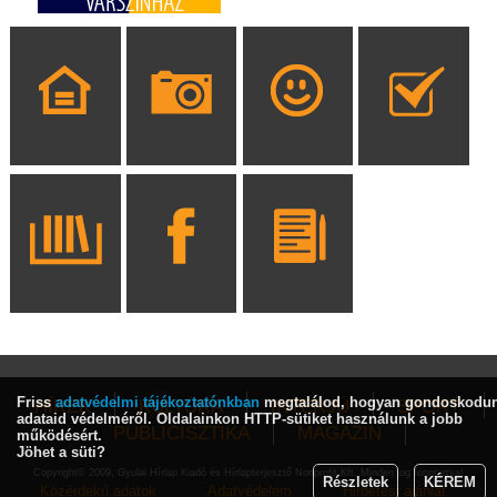
Friss
adatvédelmi tájékoztatónkban
megtalálod, hogyan gondoskodu
HÍREK
KULTÚRA
INTERJÚ
SPORT
adataid védelméről. Oldalainkon HTTP-sütiket használunk a jobb
PUBLICISZTIKA
MAGAZIN
működésért.
Jöhet a süti?
Copyright© 2009, Gyulai Hírlap Kiadó és Hírlapterjesztő Nonprofit Kft. Minden jog fenntartva!
Részletek
KÉREM
Közérdekű adatok
Adatvédelem
Hirdetési ajánlat