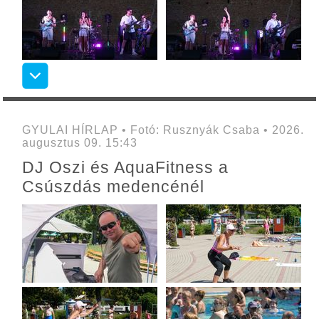
GYULAI HÍRLAP • Fotó: Rusznyák Csaba • 2026.
augusztus 09. 15:43
DJ Oszi és AquaFitness a
Csúszdás medencénél