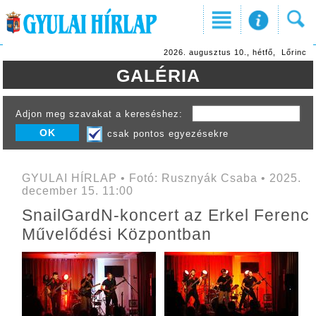
2026. augusztus 10., hétfő, Lőrinc
GALÉRIA
Adjon meg szavakat a kereséshez:
csak pontos egyezésekre
GYULAI HÍRLAP • Fotó: Rusznyák Csaba • 2025.
december 15. 11:00
SnailGardN-koncert az Erkel Ferenc
Művelődési Központban