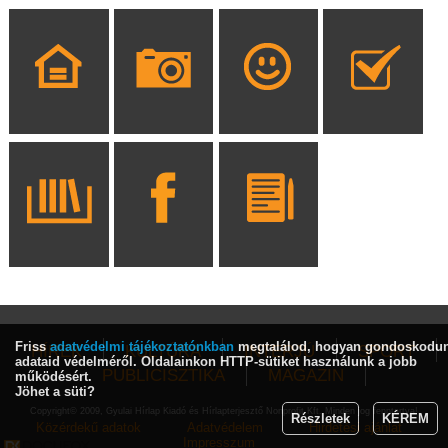
Friss
adatvédelmi tájékoztatónkban
megtalálod, hogyan gondoskodu
HÍREK
KULTÚRA
INTERJÚ
SPORT
adataid védelméről. Oldalainkon HTTP-sütiket használunk a jobb
PUBLICISZTIKA
MAGAZIN
működésért.
Jöhet a süti?
Copyright© 2009, Gyulai Hírlap Kiadó és Hírlapterjesztő Nonprofit Kft. Minden jog fenntartva!
Részletek
KÉREM
Közérdekű adatok
Adatvédelem
Hirdetési ajánlat
Impresszum