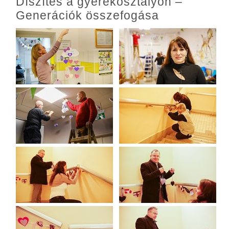
Díszítés a gyerekosztályon –
Generációk összefogása