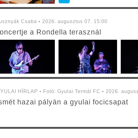
sznyák Csaba • 2026. augusztus 07. 15:00
oncertje a Rondella terasznál
YULAI HÍRLAP • Fotó: Gyulai Termál FC • 2026. augusz
smét hazai pályán a gyulai focicsapat