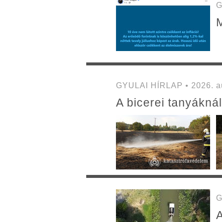
G
M
GYULAI HÍRLAP • 2026. au
A bicerei tanyáknál
G
A