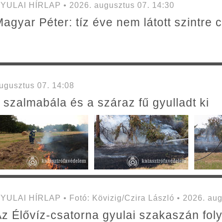
YULAI HÍRLAP • 2026. augusztus 07. 14:30
agyar Péter: tíz éve nem látott szintre 
gusztus 07. 14:08
 szalmabála és a száraz fű gyulladt ki
YULAI HÍRLAP • Fotó: Kövizig/Czira László • 2026. aug
z Élővíz-csatorna gyulai szakaszán folyta