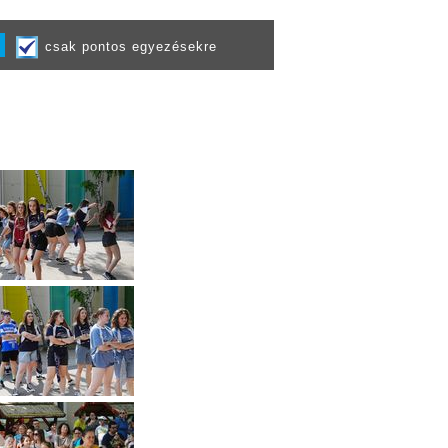
csak pontos egyezésekre