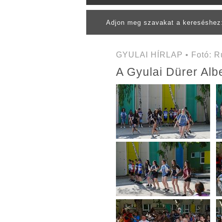
Adjon meg szavakat a kereséshe
GYULAI HÍRLAP • Fotó: Ru
A Gyulai Dürer Albe