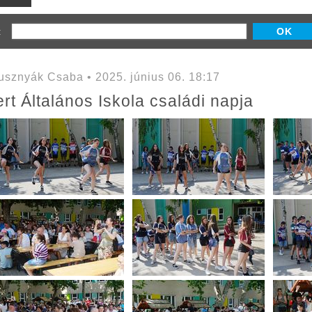
z:
sznyák Csaba • 2025. június 06. 18:17
rt Általános Iskola családi napja