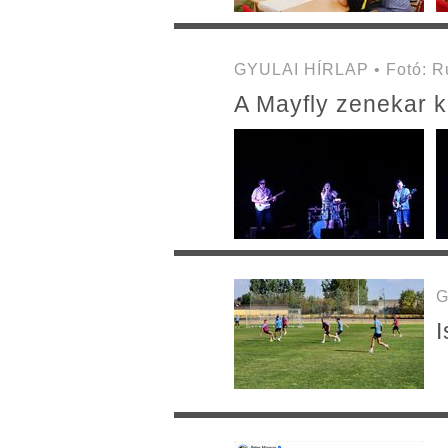
GYULAI HÍRLAP • Fotó: Ru
A Mayfly zenekar k
G
I