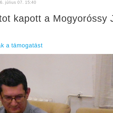
6. július 07. 15:40
ntot kapott a Mogyoróssy
ák a támogatást