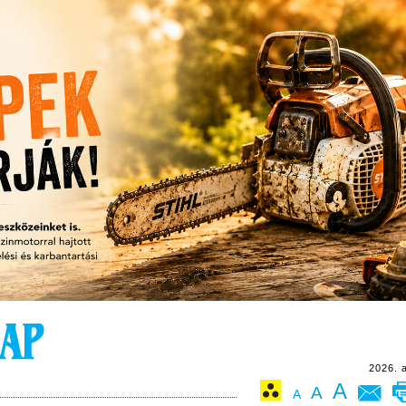
2026. 
A
A
A