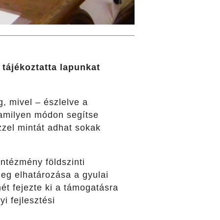
tájékoztatta lapunkat
 mivel – észlelve a
lamilyen módon segítse
zzel mintát adhat sokak
intézmény földszinti
 meg elhatározása a gyulai
t fejezte ki a támogatásra
i fejlesztési