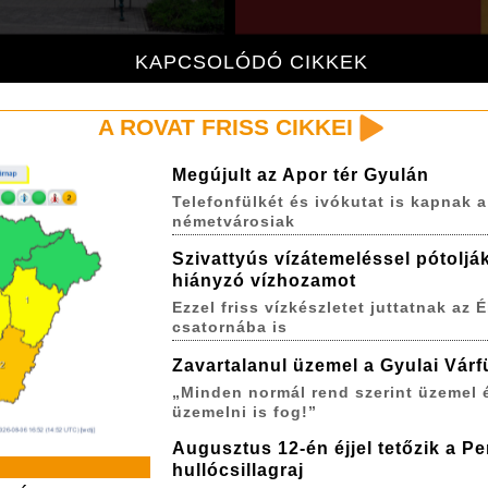
KAPCSOLÓDÓ CIKKEK
A ROVAT FRISS CIKKEI
Megújult az Apor tér Gyulán
Telefonfülkét és ivókutat is kapnak a
németvárosiak
Szivattyús vízátemeléssel pótoljá
hiányzó vízhozamot
Ezzel friss vízkészletet juttatnak az É
csatornába is
Zavartalanul üzemel a Gyulai Várf
„Minden normál rend szerint üzemel 
üzemelni is fog!”
Augusztus 12-én éjjel tetőzik a P
hullócsillagraj