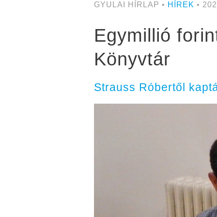
GYULAI HÍRLAP •
HÍREK
• 202
Egymillió fori
Könyvtár
Strauss Róbertől kapt