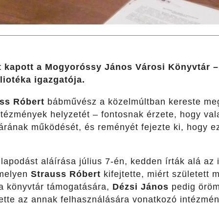
ot kapott a Mogyoróssy János Városi Könyvtár – 
liotéka igazgatója.
uss Róbert
bábművész a közelmúltban kereste meg,
intézmények helyzetét – fontosnak érzete, hogy va
árának működését, és reményét fejezte ki, hogy e
apodást aláírása július 7-én, kedden írták alá az 
amelyen
Strauss Róbert
kifejtette, miért született
l a könyvtár támogatására,
Dézsi János
pedig örömé
ette az annak felhasználására vonatkozó intézmény