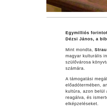
Egymilliós forint
Dézsi János, a bib
Mint mondta,
Stra
magyar kulturális 
szülővárosa könyvt
számára.
A támogatási megáll
előadótermében, 
kultúra, azon belü
reagálva, és ismert
elképzeléseket.