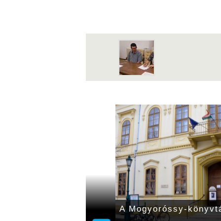
millió isten
A Mogyoróssy-könyvtá