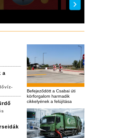
k a
lővíz-
Befejeződött a Csabai úti
körforgalom harmadik
cikkelyének a felújítása
ürdő
és
erseidák