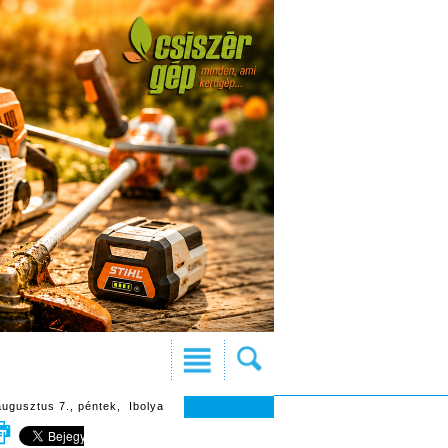
augusztus 7., péntek, Ibolya