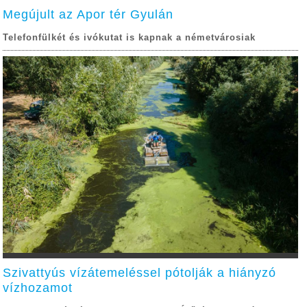
Megújult az Apor tér Gyulán
Telefonfülkét és ivókutat is kapnak a németvárosiak
Szivattyús vízátemeléssel pótolják a hiányzó
vízhozamot