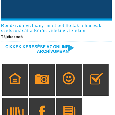
Rendkívüli vízhiány miatt betiltották a hamvak
szétszórását a Körös-vidéki víztereken
Tájékoztató
CIKKEK KERESÉSE AZ ONLINE
ARCHÍVUMBAN