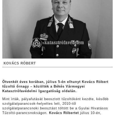
KOVÁCS RÓBERT
Ötvenkét éves korában, július 5-én elhunyt Kovács Róbert
tűzoltó őrnagy – közölték a Békés Vármegyei
Katasztrófavédelmi Igazgatóság oldalán.
Mint írták, p
ályafutását beosztott tűzoltóként kezdte, később
szolgálatparancsok-helyettes lett, 2010-től
szolgálatparancsnoki beosztást töltött be a Gyulai Hivatásos
Tűzoltó-parancsnokságon.
Kovács Róbertet
július 10-én,