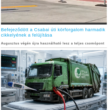
Befejeződött a Csabai úti körforgalom harmadik
cikkelyének a felújítása
Augusztus végén újra használható lesz a teljes csomópont