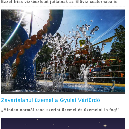
Ezzel friss vízkészletet juttatnak az Élővíz-csatornába is
Zavartalanul üzemel a Gyulai Várfürdő
„Minden normál rend szerint üzemel és üzemelni is fog!”