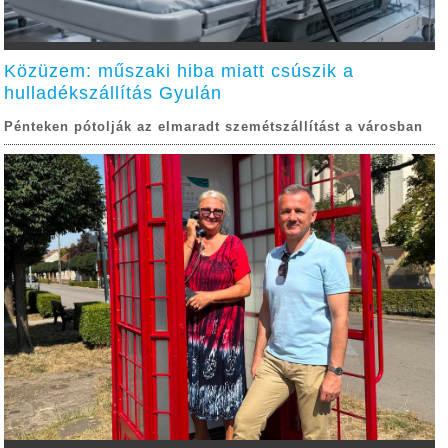
Közüzem: műszaki hiba miatt csúszik a
hulladékszállítás Gyulán
Pénteken pótolják az elmaradt szemétszállítást a városban