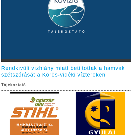
Rendkívüli vízhiány miatt betiltották a hamvak
szétszórását a Körös-vidéki víztereken
Tájékoztató