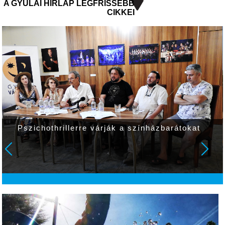
A GYULAI HÍRLAP LEGFRISSEBB
CIKKEI
Pszichothrillerre várják a színházbarátokat