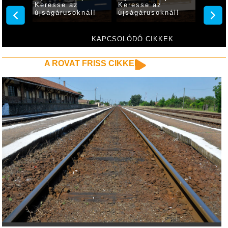
Keresse az
Keresse az
Keres
ál!
újságárusoknál!
újságárusoknál!
újságá
KAPCSOLÓDÓ CIKKEK
A ROVAT FRISS CIKKEI