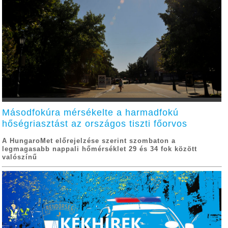
Másodfokúra mérsékelte a harmadfokú
hőségriasztást az országos tiszti főorvos
A HungaroMet előrejelzése szerint szombaton a
legmagasabb nappali hőmérséklet 29 és 34 fok között
valószínű