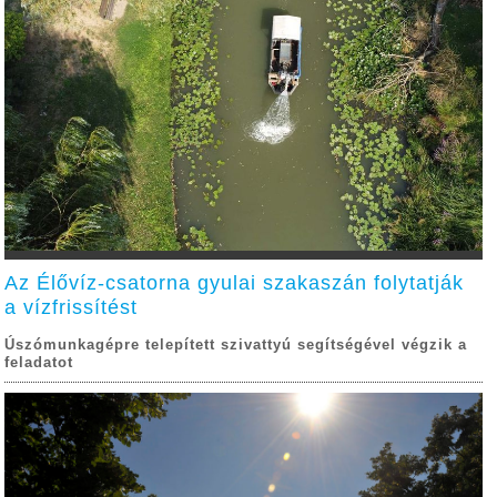
Az Élővíz-csatorna gyulai szakaszán folytatják
a vízfrissítést
Úszómunkagépre telepített szivattyú segítségével végzik a
feladatot