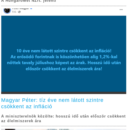
A HungaroMet NZrt. jelenti
Magyar Péter: tíz éve nem látott szintre
csökkent az infláció
A miniszterelnök közölte: hosszú idő után először csökkent
az élelmiszerek ára