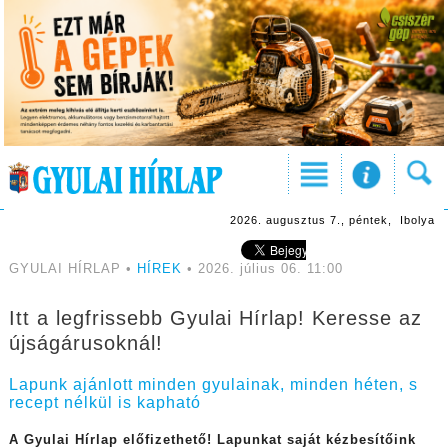
2026. augusztus 7., péntek, Ibolya
GYULAI HÍRLAP •
HÍREK
• 2026. július 06. 11:00
Itt a legfrissebb Gyulai Hírlap! Keresse az
újságárusoknál!
Lapunk ajánlott minden gyulainak, minden héten, s
recept nélkül is kapható
A Gyulai Hírlap előfizethető! Lapunkat saját kézbesítőink