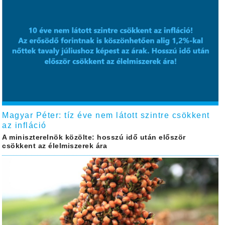
Magyar Péter: tíz éve nem látott szintre csökkent
az infláció
A miniszterelnök közölte: hosszú idő után először
csökkent az élelmiszerek ára