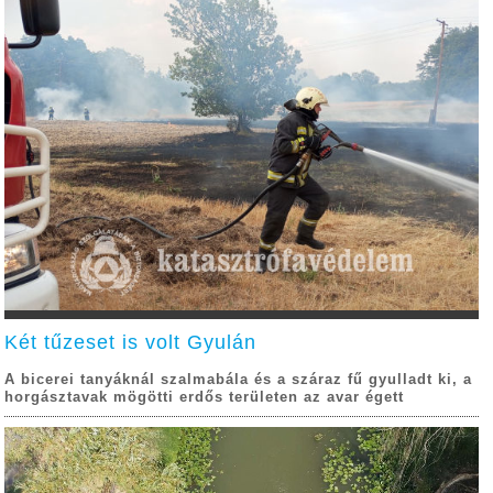
Két tűzeset is volt Gyulán
A bicerei tanyáknál szalmabála és a száraz fű gyulladt ki, a
horgásztavak mögötti erdős területen az avar égett