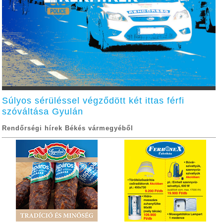
Súlyos sérüléssel végződött két ittas férfi
szóváltása Gyulán
Rendőrségi hírek Békés vármegyéből