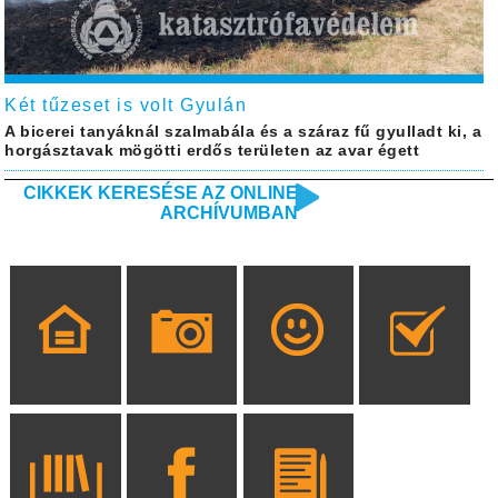
Két tűzeset is volt Gyulán
A bicerei tanyáknál szalmabála és a száraz fű gyulladt ki, a
horgásztavak mögötti erdős területen az avar égett
CIKKEK KERESÉSE AZ ONLINE
ARCHÍVUMBAN