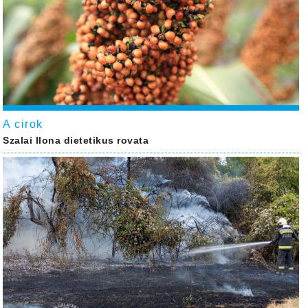
A cirok
Szalai Ilona dietetikus rovata