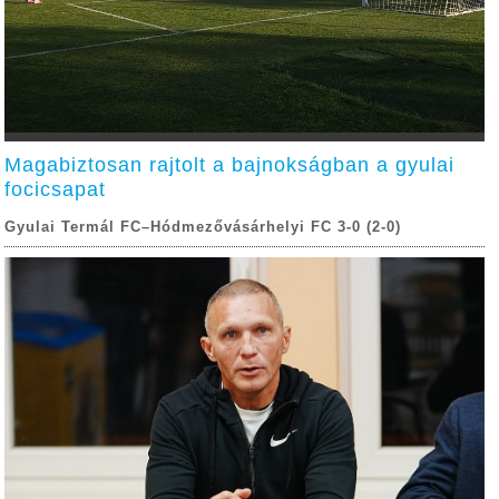
Magabiztosan rajtolt a bajnokságban a gyulai
focicsapat
Gyulai Termál FC–Hódmezővásárhelyi FC 3-0 (2-0)