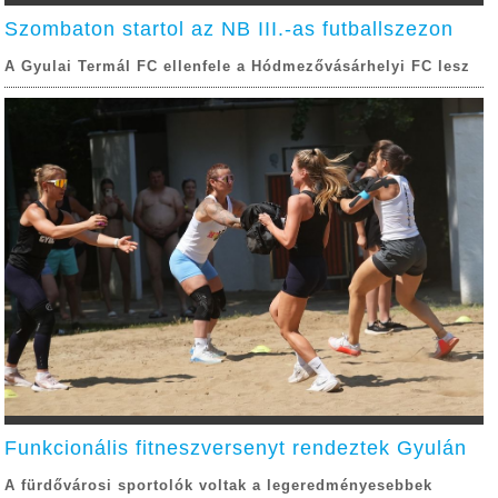
Szombaton startol az NB III.-as futballszezon
A Gyulai Termál FC ellenfele a Hódmezővásárhelyi FC lesz
Funkcionális fitneszversenyt rendeztek Gyulán
A fürdővárosi sportolók voltak a legeredményesebbek