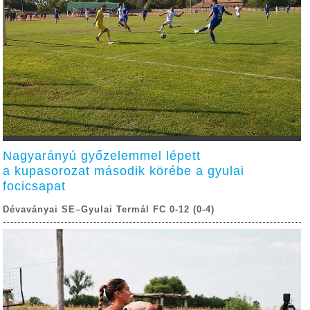
Nagyarányú győzelemmel lépett
a kupasorozat második körébe a gyulai
focicsapat
Dévaványai SE–Gyulai Termál FC 0-12 (0-4)