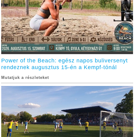
Power of the Beach: egész napos buliversenyt
rendeznek augusztus 15-én a Kempf-tónál
Mutatjuk a részleteket