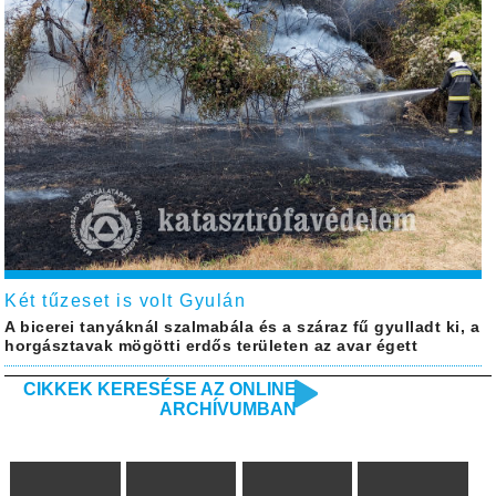
Két tűzeset is volt Gyulán
A bicerei tanyáknál szalmabála és a száraz fű gyulladt ki, a
horgásztavak mögötti erdős területen az avar égett
CIKKEK KERESÉSE AZ ONLINE
ARCHÍVUMBAN