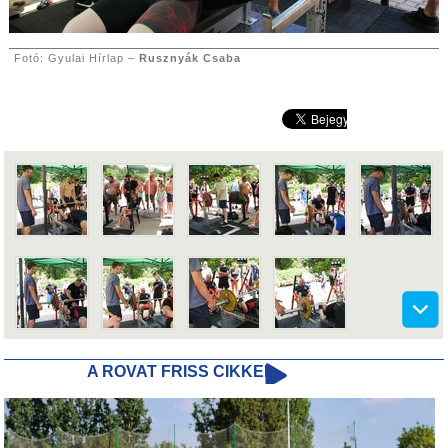
Fotó: Gyulai Hírlap –
Rusznyák Csaba
A ROVAT FRISS CIKKEI