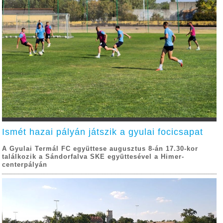
Ismét hazai pályán játszik a gyulai focicsapat
A Gyulai Termál FC együttese augusztus 8-án 17.30-kor
találkozik a Sándorfalva SKE együttesével a Himer-
centerpályán