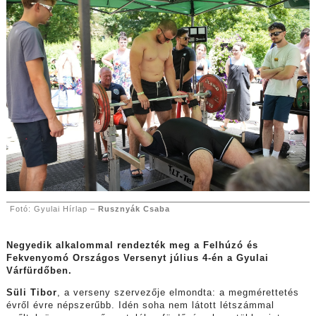
Fotó: Gyulai Hírlap –
Rusznyák Csaba
Negyedik alkalommal rendezték meg a Felhúzó és
Fekvenyomó Országos Versenyt július 4-én a Gyulai
Várfürdőben.
Süli Tibor
, a verseny szervezője elmondta: a megmérettetés
évről évre népszerűbb. Idén soha nem látott létszámmal