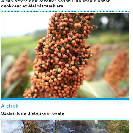
A miniszterelnök közölte: hosszú idő után először
csökkent az élelmiszerek ára
A cirok
Szalai Ilona dietetikus rovata