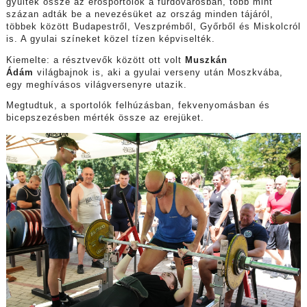
gyűltek össze az erősportolók a fürdővárosban, több mint
százan adták be a nevezésüket az ország minden tájáról,
többek között Budapestről, Veszprémből, Győrből és Miskolcról
is. A gyulai színeket közel tízen képviselték.
Kiemelte: a résztvevők között ott volt
Muszkán
Ádám
világbajnok is, aki a gyulai verseny után Moszkvába,
egy meghívásos világversenyre utazik.
Megtudtuk, a sportolók felhúzásban, fekvenyomásban és
bicepszezésben mérték össze az erejüket.