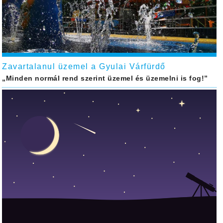
Zavartalanul üzemel a Gyulai Várfürdő
„Minden normál rend szerint üzemel és üzemelni is fog!”