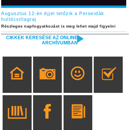
Augusztus 12-én éjjel tetőzik a Perseidák
hullócsillagraj
Részleges napfogyatkozást is meg lehet majd figyelni
CIKKEK KERESÉSE AZ ONLINE
ARCHÍVUMBAN