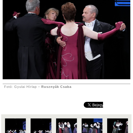
Fotó: Gyulai Hírlap –
Rusznyák Csaba