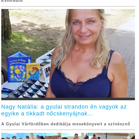
Évforduló
Nagy Natália: a gyulai strandon én vagyok az
egyike a tikkadt nőcskenyájnak...
A Gyulai Várfürdőben dedikálja mesekönyveit a színésznő