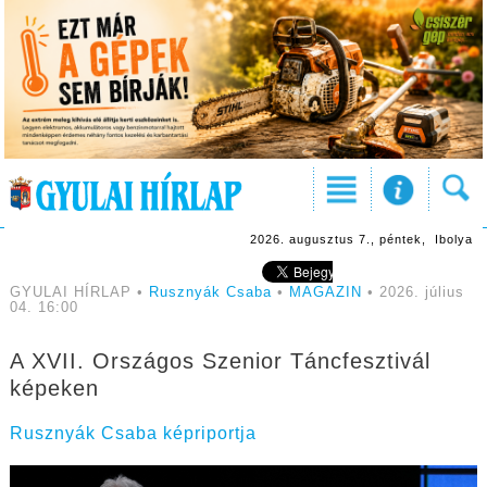
2026. augusztus 7., péntek, Ibolya
GYULAI HÍRLAP •
Rusznyák Csaba
•
MAGAZIN
• 2026. július
04. 16:00
A XVII. Országos Szenior Táncfesztivál
képeken
Rusznyák Csaba képriportja