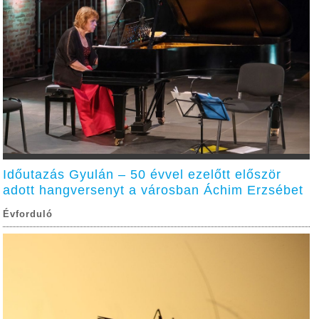
Időutazás Gyulán – 50 évvel ezelőtt először
adott hangversenyt a városban Áchim Erzsébet
Évforduló