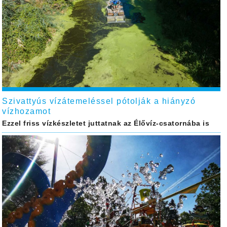
Szivattyús vízátemeléssel pótolják a hiányzó
vízhozamot
Ezzel friss vízkészletet juttatnak az Élővíz-csatornába is