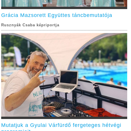
Grácia Mazsorett Együttes táncbemutatója
Rusznyák Csaba képriportja
Mutatjuk a Gyulai Várfürdő fergeteges hétvégi