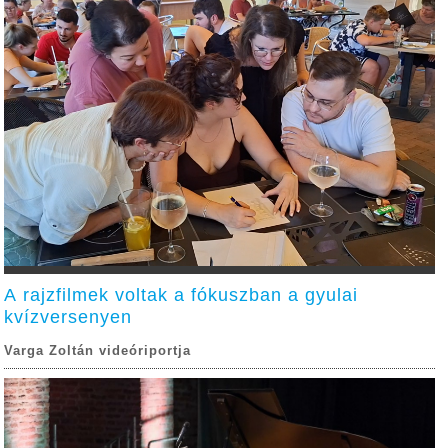
A rajzfilmek voltak a fókuszban a gyulai
kvízversenyen
Varga Zoltán videóriportja