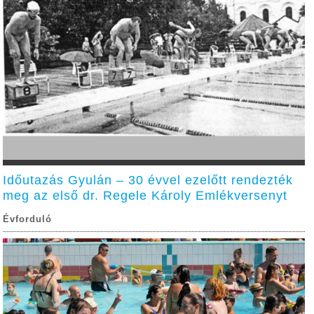
Időutazás Gyulán – 30 évvel ezelőtt rendezték
meg az első dr. Regele Károly Emlékversenyt
Évforduló