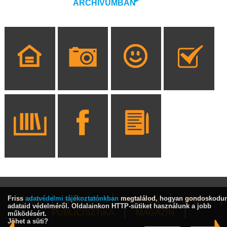
ARCHÍVUMBAN
Friss
adatvédelmi tájékoztatónkban
megtalálod, hogyan gondoskodu
HÍREK
KULTÚRA
INTERJÚ
SPORT
adataid védelméről. Oldalainkon HTTP-sütiket használunk a jobb
PUBLICISZTIKA
MAGAZIN
működésért.
Jöhet a süti?