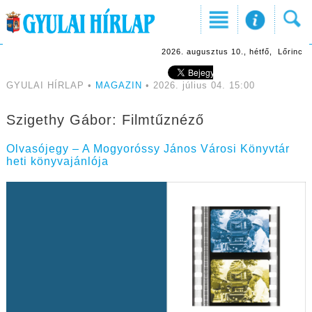
2026. augusztus 10., hétfő, Lőrinc
GYULAI HÍRLAP •
MAGAZIN
• 2026. július 04. 15:00
Szigethy Gábor: Filmtűznéző
Olvasójegy – A Mogyoróssy János Városi Könyvtár
heti könyvajánlója