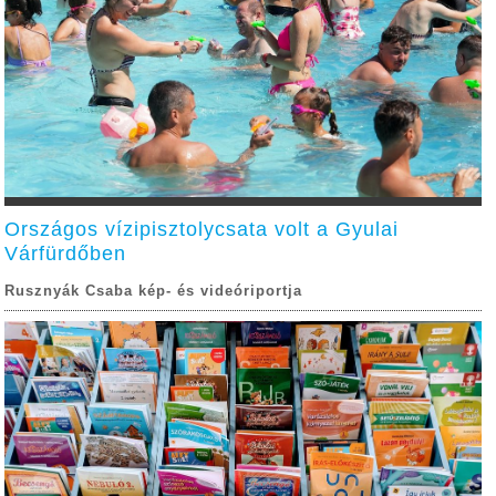
Országos vízipisztolycsata volt a Gyulai
Várfürdőben
Rusznyák Csaba kép- és videóriportja