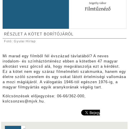
RÉSZLET A KÖTET BORÍTÓJÁRÓL
Fotó: Gyulai Hírlap
Mi marad egy filmből fél évszázad távlatából? A neves
irodalom- és színháztörténész ebben a kötetben 47 magyar
alkotást vesz górcső alá, hogy megválaszolja ezt a kérdést.
Ez a kötet nem egy száraz filmelméleti szakmunka, hanem egy
életre szóló szerelem és egy sokat látott értelmiségi vallomása
a mozi mágiájáról. A válogatás 1946-tól egészen 1976-ig, a
magyar filmgyártás egyik aranykorának végéig tart.
Kölcsönzések előjegyzése: 06-66/362-000,
kolcsonzes@mjvk.hu.