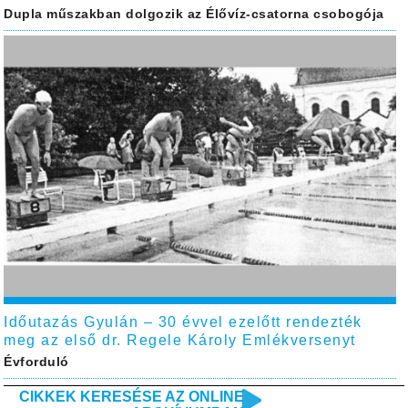
Dupla műszakban dolgozik az Élővíz-csatorna csobogója
Időutazás Gyulán – 30 évvel ezelőtt rendezték
meg az első dr. Regele Károly Emlékversenyt
Évforduló
CIKKEK KERESÉSE AZ ONLINE