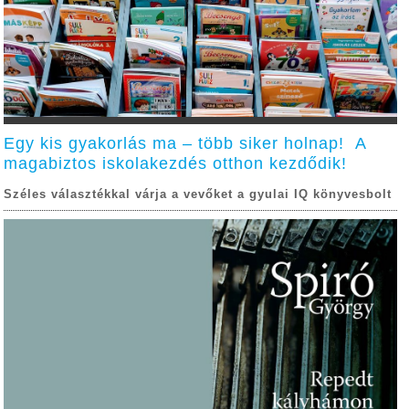
Egy kis gyakorlás ma – több siker holnap! A
magabiztos iskolakezdés otthon kezdődik!
Széles választékkal várja a vevőket a gyulai IQ könyvesbolt