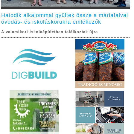
Hatodik alkalommal gyűltek össze a máriafalvai
óvodás- és iskoláskorukra emlékezők
A valamikori iskolaépületben találkoztak újra