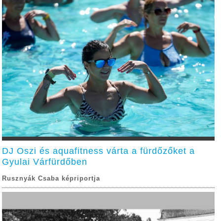
DJ Oszi és aquafitness várta a fürdőzőket a
Gyulai Várfürdőben
Rusznyák Csaba képriportja