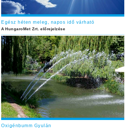
Egész héten meleg, napos idő várható
A HungaroMet Zrt. előrejelzése
Oxigénbumm Gyulán