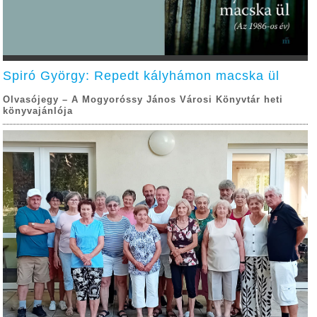
Spiró György: Repedt kályhámon macska ül
Olvasójegy – A Mogyoróssy János Városi Könyvtár heti
könyvajánlója