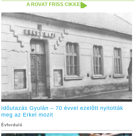
A ROVAT FRISS CIKKEI
Időutazás Gyulán – 70 évvel ezelőtt nyitották
meg az Erkel mozit
Évforduló