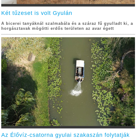
Két tűzeset is volt Gyulán
A bicerei tanyáknál szalmabála és a száraz fű gyulladt ki, a
horgásztavak mögötti erdős területen az avar égett
Az Élővíz-csatorna gyulai szakaszán folytatják