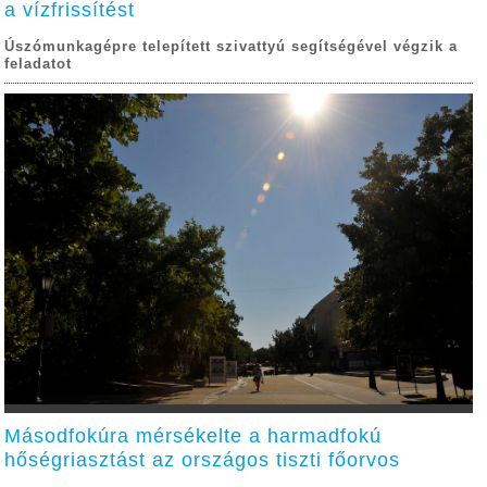
a vízfrissítést
Úszómunkagépre telepített szivattyú segítségével végzik a
feladatot
Másodfokúra mérsékelte a harmadfokú
hőségriasztást az országos tiszti főorvos