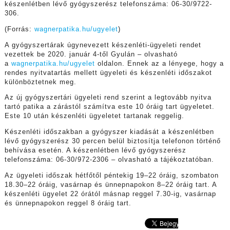
készenlétben lévő gyógyszerész telefonszáma: 06-30/9722-
306.
(Forrás:
wagnerpatika.hu/ugyelet
)
A gyógyszertárak úgynevezett készenléti-ügyeleti rendet
vezettek be 2020. január 4-től Gyulán – olvasható
a
wagnerpatika.hu/ugyelet
oldalon. Ennek az a lényege, hogy a
rendes nyitvatartás mellett ügyeleti és készenléti időszakot
különböztetnek meg.
Az új gyógyszertári ügyeleti rend szerint a legtovább nyitva
tartó patika a zárástól számítva este 10 óráig tart ügyeletet.
Este 10 után készenléti ügyeletet tartanak reggelig.
Készenléti időszakban a gyógyszer kiadását a készenlétben
lévő gyógyszerész 30 percen belül biztosítja telefonon történő
behívása esetén. A készenlétben lévő gyógyszerész
telefonszáma: 06-30/972-2306 – olvasható a tájékoztatóban.
Az ügyeleti időszak hétfőtől péntekig 19–22 óráig, szombaton
18.30–22 óráig, vasárnap és ünnepnapokon 8–22 óráig tart. A
készenléti ügyelet 22 órától másnap reggel 7.30-ig, vasárnap
és ünnepnapokon reggel 8 óráig tart.