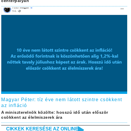
centerpályán
Magyar Péter: tíz éve nem látott szintre csökkent
az infláció
A miniszterelnök közölte: hosszú idő után először
csökkent az élelmiszerek ára
CIKKEK KERESÉSE AZ ONLINE