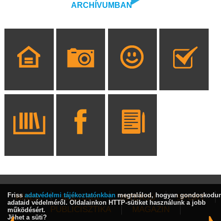
ARCHÍVUMBAN
Friss
adatvédelmi tájékoztatónkban
megtalálod, hogyan gondoskodu
HÍREK
KULTÚRA
INTERJÚ
SPORT
adataid védelméről. Oldalainkon HTTP-sütiket használunk a jobb
PUBLICISZTIKA
MAGAZIN
működésért.
Jöhet a süti?