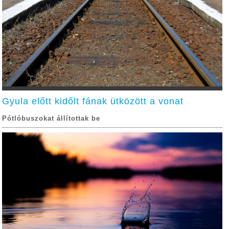
Gyula előtt kidőlt fának ütközött a vonat
Pótlóbuszokat állítottak be