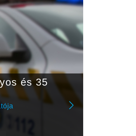
lyos és 35
A
tója