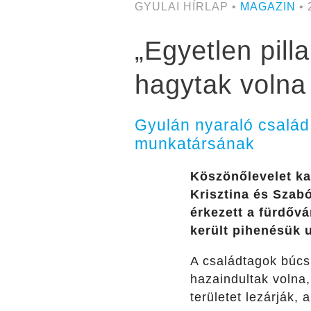
GYULAI HÍRLAP •
MAGAZIN
• 
„Egyetlen pil
hagytak volna
Gyulán nyaraló család
munkatársának
Köszönőlevelet ka
Krisztina
és Szabó
érkezett a fürdővá
került pihenésük 
A családtagok búcsú
hazaindultak volna
területet lezárják, 