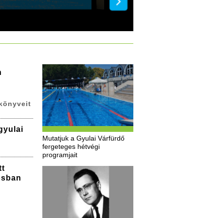
n
könyveit
gyulai
Mutatjuk a Gyulai Várfürdő
fergeteges hétvégi
programjait
tt
osban