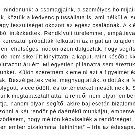
 mindenünk: a csomagjaink, a személyes holmijai
k, köztük a kedvenc plüssállata is, ami nélkül el s
nagy feszültséget okozott az egész családnak. A k
ból intézkedtek. Rendkívüli türelemmel, empátiáva
 keresztül próbálták felkutatni az ingatlan tulajdo
den lehetséges módon azon dolgoztak, hogy segíts
de nem sikerült kinyittatni a kaput. Mint később kid
elutazott áruért. Mi egyetlen pillanatra sem érezt
ünket. Külön szeretném kiemelni azt a figyelmet é
ltak. Beszélgettek vele, megnyugtatták, oldották a 
ygott, viccelődött, és történeteket mesélt nekik. 
ünk megtapasztalhatta: a rendőr nem olyan ember, a
tja, hanem olyan segítő, akire baj esetén bizalom
nni a két rendőr példaértékű munkáját, emberség
ődésem, hogy méltón képviselték a rendőrséget, é
en ember bizalommal tekinthet” – írta az édesapa