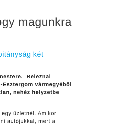
hogy magunkra
pitányság két
rmestere,
Beleznai
m-Esztergom vármegyéből
tlan, nehéz helyzetbe
 egy üzletnél. Amikor
i autójukkal, mert a