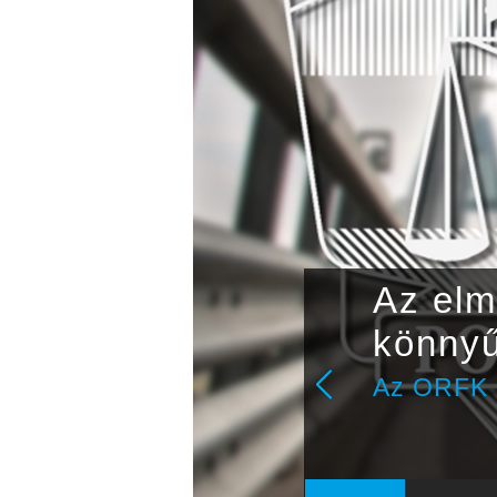
ója
Az elm
könnyű
Az ORFK K