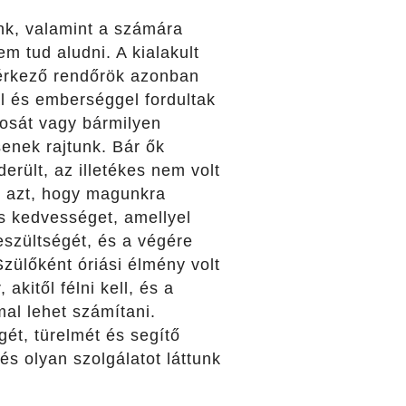
nk, valamint a számára
em tud aludni. A kialakult
iérkező rendőrök azonban
l és emberséggel fordultak
nosát vagy bármilyen
enek rajtunk. Bár ők
erült, az illetékes nem volt
ük azt, hogy magunkra
s kedvességet, amellyel
feszültségét, és a végére
Szülőként óriási élmény volt
kitől félni kell, és a
mal lehet számítani.
ét, türelmét és segítő
s olyan szolgálatot láttunk
.