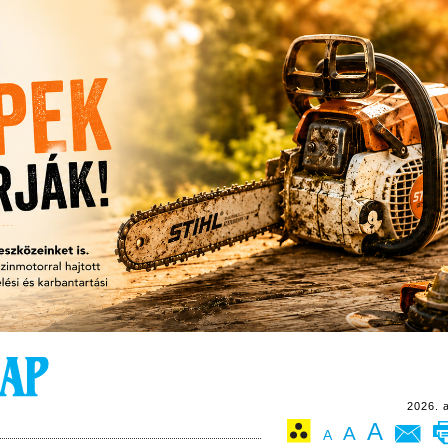
2026. 
A
A
A