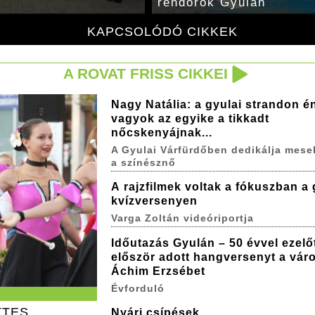
rendőrök Gyulán
KAPCSOLÓDÓ CIKKEK
A ROVAT FRISS CIKKEI
Nagy Natália: a gyulai strandon é
vagyok az egyike a tikkadt
nőcskenyájnak...
A Gyulai Várfürdőben dedikálja mese
a színésznő
A rajzfilmek voltak a fókuszban a 
kvízversenyen
Varga Zoltán videóriportja
Időutazás Gyulán – 50 évvel ezelő
először adott hangversenyt a vár
Áchim Erzsébet
Évforduló
TTES
Nyári csípések