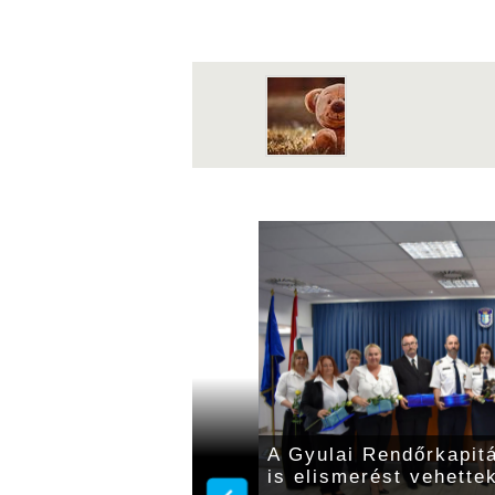
netel az
A Gyulai Rendőrkapit
ndőrkapitányságokon
is elismerést vehette