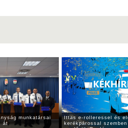
ányság munkatársai
Ittas e-rolleressel és 
k át
kerékpárossal szemben 