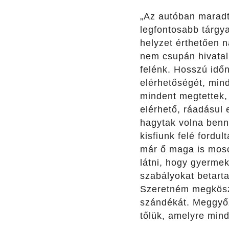
„Az autóban maradt
legfontosabb tárgya
helyzet érthetően 
nem csupán hivatal
felénk. Hosszú időn
elérhetőségét, min
mindent megtettek, 
elérhető, ráadásul 
hagytak volna benn
kisfiunk felé fordu
már ő maga is mosol
látni, hogy gyermek
szabályokat betarta
Szeretném megköszö
szándékát. Meggyőz
tőlük, amelyre mind