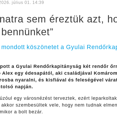
2026. július 01. 14:39
lanatra sem éreztük azt, 
 bennünket”
 mondott köszönetet a Gyulai Rendőrka
pott a Gyulai Rendőrkapitányság két rendőr ő
 Alex egy édesapától, aki családjával Komáro
rosba nyaralni, és kisfiával és feleségével vára
utolsó napján.
zóul egy városnézést terveztek, ezért leparkoltak
, akkor szembesültek vele, hogy nem tudnak elmenn
amikor a bolt bezár.