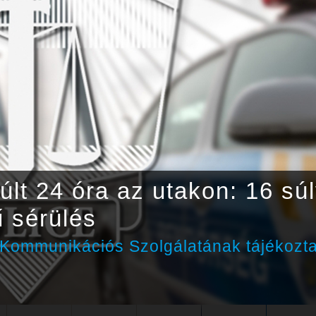
últ 24 óra az utakon: 16 sú
 sérülés
ommunikációs Szolgálatának tájékozta