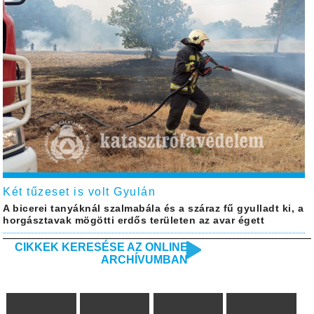
Két tűzeset is volt Gyulán
A bicerei tanyáknál szalmabála és a száraz fű gyulladt ki, a
horgásztavak mögötti erdős területen az avar égett
CIKKEK KERESÉSE AZ ONLINE
ARCHÍVUMBAN