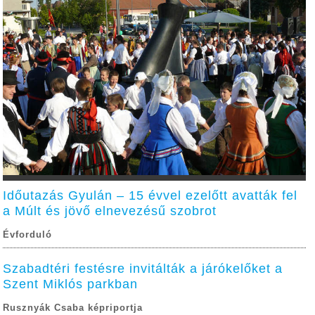
Időutazás Gyulán – 15 évvel ezelőtt avatták fel
a Múlt és jövő elnevezésű szobrot
Évforduló
Szabadtéri festésre invitálták a járókelőket a
Szent Miklós parkban
Rusznyák Csaba képriportja