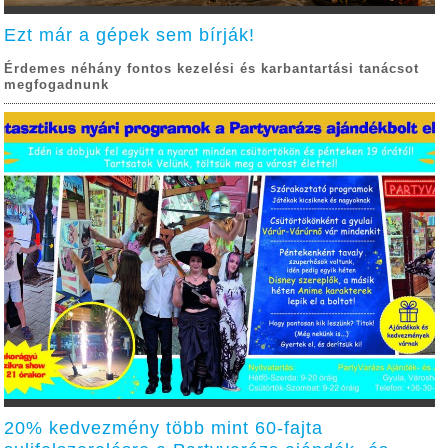
Ezt már a gépek sem bírják!
Érdemes néhány fontos kezelési és karbantartási tanácsot
megfogadnunk
20% kedvezmény több mint 60-fajta