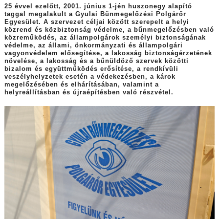
25 évvel ezelőtt, 2001. június 1-jén huszonegy alapító
taggal megalakult a Gyulai Bűnmegelőzési Polgárőr
Egyesület. A szervezet céljai között szerepelt a helyi
közrend és közbiztonság védelme, a bűnmegelőzésben való
közreműködés, az állampolgárok személyi biztonságának
védelme, az állami, önkormányzati és állampolgári
vagyonvédelem elősegítése, a lakosság biztonságérzetének
növelése, a lakosság és a bűnüldöző szervek közötti
bizalom és együttműködés erősítése, a rendkívüli
veszélyhelyzetek esetén a védekezésben, a károk
megelőzésében és elhárításában, valamint a
helyreállításban és újraépítésben való részvétel.