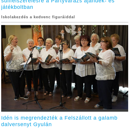
sulifelszerelésre a Partyvarázs ajándék- és
játékboltban
Iskolakezdés a kedvenc figuráiddal
Idén is megrendezték a Felszállott a galamb
dalversenyt Gyulán