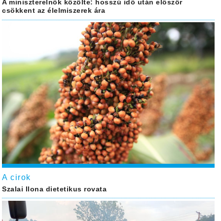
A miniszterelnök közölte: hosszú idő után először
csökkent az élelmiszerek ára
A cirok
Szalai Ilona dietetikus rovata