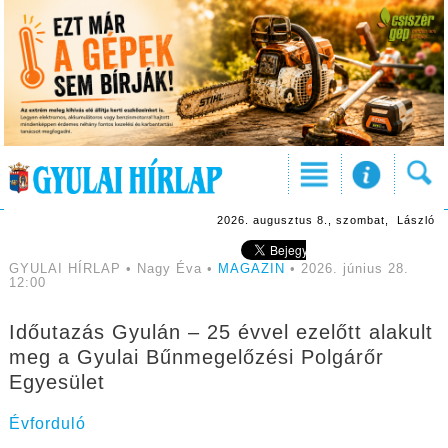
2026. augusztus 8., szombat, László
GYULAI HÍRLAP • Nagy Éva •
MAGAZIN
• 2026. június 28.
12:00
Időutazás Gyulán – 25 évvel ezelőtt alakult
meg a Gyulai Bűnmegelőzési Polgárőr
Egyesület
Évforduló