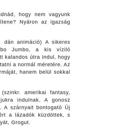
gtudnád, hogy nem vagyunk
ítene? Nyáron az igazság
r. dán animáció) A sikeres
mbo Jumbo, a kis víziló
tt kalandos útra indul, hogy
tatni a normál méretére. Az
máját, hanem belül sokkal
u
(szinkr. amerikai fantasy,
jukra indulnak. A gonosz
. A szárnyait bontogató Új
rt a lázadók küzdöttek, s
nyát, Grogut.