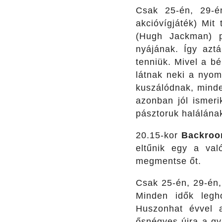
Csak 25-én, 29-é
akcióvígjáték) Mit
(Hugh Jackman) pé
nyájának. Így aztá
tenniük. Mivel a bé
látnak neki a nyom
kuszálódnak, minde
azonban jól ismeri
pásztoruk halálának
20.15-kor
Backroo
eltűnik egy a val
megmentse őt.
Csak 25-én, 29-én,
Minden idők legho
Huszonhat évvel a
ősnégyes újra a gyi