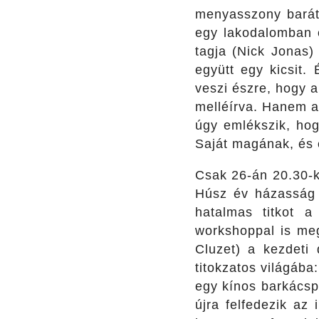
menyasszony barát
egy lakodalomban 
tagja (Nick Jonas)
együtt egy kicsit.
veszi észre, hogy a
melléírva. Hanem a 
úgy emlékszik, hogy
Saját magának, és 
Csak 26-án 20.30-k
Húsz év házasság 
hatalmas titkot a
workshoppal is meg
Cluzet) a kezdeti
titokzatos világába
egy kínos barkácsp
újra felfedezik a