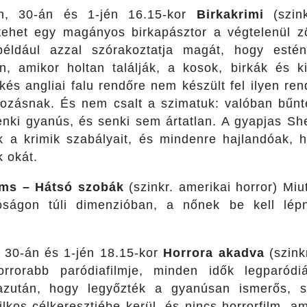
n, 30-án és 1-jén 16.15-kor
Birkakrimi
(szin
 tehet egy magányos birkapásztor a végtelenül 
ldául azzal szórakoztatja magát, hogy esténk
n, amikor holtan találják, a kosok, birkák és ki
kés angliai falu rendőre nem készült fel ilyen re
ozásnak. És nem csalt a szimatuk: valóban bűnté
nki gyanús, és senki sem ártatlan. A gyapjas She
k a krimik szabályait, és mindenre hajlandóak, 
 okát.
ms – Hátsó szobák
(szinkr. amerikai horror) Mi
óságon túli dimenzióban, a nőnek be kell lép
 30-án és 1-jén 18.15-kor
Horrora akadva
(szink
rrorabb paródiafilmje, minden idők legparódiáb
zután, hogy legyőzték a gyanúsan ismerős, sz
lkos célkeresztjébe kerül, és nincs horrorfilm, a