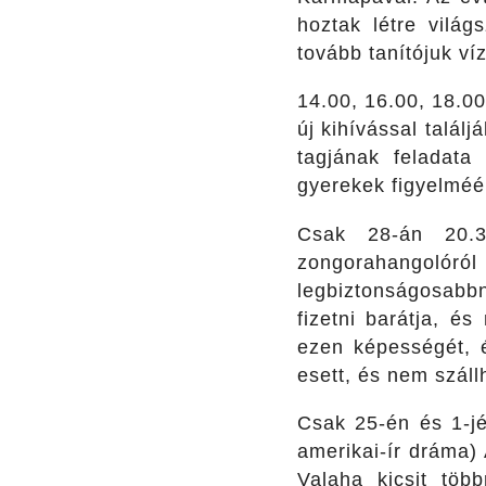
hoztak létre világ
tovább tanítójuk víz
14.00, 16.00, 18.0
új kihívással talá
tagjának feladata
gyerekek figyelméér
Csak 28-án 20.
zongorahangoló
legbiztonságosabbna
fizetni barátja, é
ezen képességét, 
esett, és nem száll
Csak 25-én és 1-jé
amerikai-ír dráma)
Valaha kicsit töb