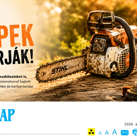
2026. 
A
A
A