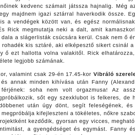
nőinek kedvenc számait játssza hajnalig. Még a
egy majdnem igazi sztárral haverkodik össze. E
 is a vendégek között van, és egész normálisnak
 És Rick megmutatja neki a dalt, amit kamaszkor
 dala a slágerlisták csúcsára kerül. Csak nem ő é
rohadék kis sztáré, aki elképesztő sikert csinál 
 ő ezt hallotta volna valakitől. Rick elhatározza
élete legjobb számának.
or, valamint csak 29-én 17.45-kor
Vibráló szere
és annak minden kihívása után Fanny (Alexand
 férjének: soha nem volt orgazmusa! Az asszo
próbálkozik, sőt egy szexklubot is felkeres, de 
 döbbenet után úgy dönt, segít feleségének, és
: megpróbálja kifejleszteni a tökéletes, nőkre szabo
rojektként kezdődik, gyorsan egy vicces, megható
z intimitást, a gyengédséget és egymást. Fanny