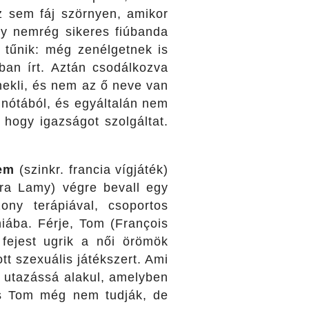
z sem fáj szörnyen, amikor
gy nemrég sikeres fiúbanda
 tűnik: még zenélgetnek is
ban írt. Aztán csodálkozva
nekli, és nem az ő neve van
a nótából, és egyáltalán nem
, hogy igazságot szolgáltat.
lem
(szinkr. francia vígjáték)
ra Lamy) végre bevall egy
ny terápiával, csoportos
hiába. Férje, Tom (François
 fejest ugrik a női örömök
tt szexuális játékszert. Ami
 utazássá alakul, amelyben
 és Tom még nem tudják, de