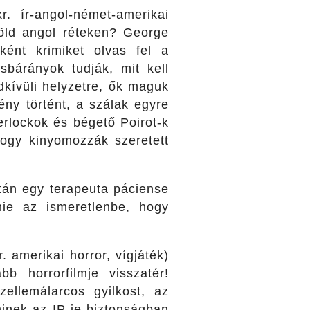
kr. ír-angol-német-amerikai
zöld angol réteken? George
ént krimiket olvas fel a
sbárányok tudják, mit kell
ndkívüli helyzetre, ők maguk
ny történt, a szálak egyre
rlockok és bégető Poirot-k
hogy kinyomozzák szeretett
után egy terapeuta páciense
nie az ismeretlenbe, hogy
r. amerikai horror, vígjáték)
b horrorfilmje visszatér!
ellemálarcos gyilkost, az
minek az IP-je biztonságban