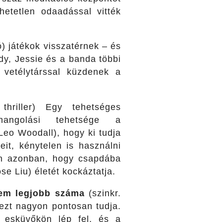
thetetlen odaadással vitték
ó) játékok visszatérnek – és
dy, Jessie és a banda többi
 vetélytárssal küzdenek a
 thriller) Egy tehetséges
hangolási tehetsége a
(Leo Woodall), hogy ki tudja
eit, kénytelen is használni
ön azonban, hogy csapdába
e Liu) életét kockáztatja.
tem legjobb száma
(szinkr.
ezt nagyon pontosan tudja.
y esküvőkön lép fel, és a