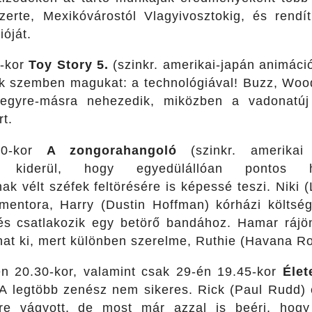
szerte, Mexikóvárostól Vlagyivosztokig, és rendí
ióját.
0-kor
Toy Story 5.
(szinkr. amerikai-japán animáci
lják szemben magukat: a technológiával! Buzz, Woo
 egyre-másra nehezedik, miközben a vadonatúj
t.
30-kor
A zongorahangoló
(szinkr. amerikai
ról kiderül, hogy egyedülállóan pontos 
k vélt széfek feltörésére is képessé teszi. Niki 
s mentora, Harry (Dustin Hoffman) kórházi költség
és csatlakozik egy betörő bandához. Hamar ráj
hat ki, mert különben szerelme, Ruthie (Havana Ros
n 20.30-kor, valamint csak 29-én 19.45-kor
Éle
 A legtöbb zenész nem sikeres. Rick (Paul Rudd) 
bre vágyott, de most már azzal is beéri, hog