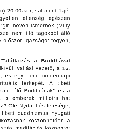
lm) 20.00-kor, valamint 1-jét
gyetlen ellenség egészen
rgirl néven ismernek (Milly
sze nem illő tagokból álló
y először igazságot tegyen,
r
Találkozás a Buddhával
ívüli vallási vezető, a 16.
a, és egy nem mindennapi
ituális térképét. A tibeti
okan „élő Buddhának” és a
 is emberek millióira hat
ez? Ole Nydahl és felesége,
tibeti buddhizmus nyugati
lálkozásnak köszönhetően a
 száz meditációs központot