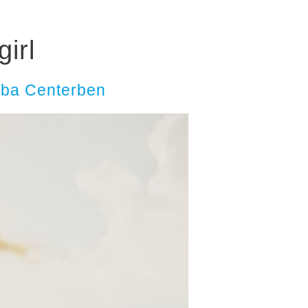
irl
saba Centerben