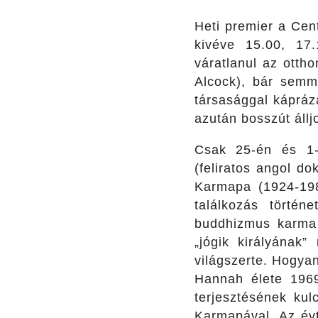
Heti premier a Ce
kivéve 15.00, 17
váratlanul az ottho
Alcock), bár semmi
társasággal kápráz
azután bosszút állj
Csak 25-én és 1-
(feliratos angol d
Karmapa (1924-198
találkozás történ
buddhizmus karma 
„jógik királyának
világszerte. Hogyan
Hannah élete 1969
terjesztésének kul
Karmapával. Az év