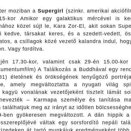
nter moziban a
Supergirl
(szinkr. amerikai akciófi
.15-kor Amikor egy galaktikus mércével is ke
nához közel sújt le, Kara Zor-El, akit sokan Supe
 kedve, társakat keres, és a szedett-vedett, ös
atos, a csillagok közé vezető kalandra indul, hog
on. Vagy fordítva.
jén 17.30-kor, valamint csak 29-én 15.00-ko
okumentumfilm) A Találkozás a Buddhával egy rendk
1) életének és örökségének lenyűgöző portréj
ete, amely megváltoztatta a nyugati világ spir
kagyü vonalának vezetőjeként tisztelt lámát s
” nevezték – Karmapa személye és tanítása ma
 találhatjuk meg az irányt az időtlen bölcsességh
-ben gyökeresen megváltozott. A dán hippik a 
csszereplőjévé váltak egy sorsfordító nepáli ta
tizedeken át tartó munkájuk eredményeként több