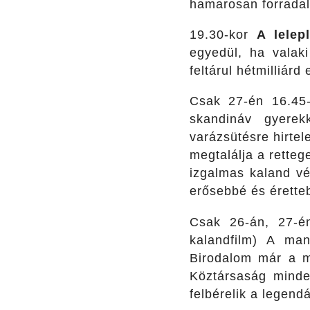
hamarosan forradalm
19.30-kor
A lelep
egyedül, ha valak
feltárul hétmilliár
Csak 27-én 16.45
skandináv gyere
varázsütésre hirtel
megtalálja a retteg
izgalmas kaland v
erősebbé és éretteb
Csak 26-án, 27-é
kalandfilm) A man
Birodalom már a mú
Köztársaság minde
felbérelik a legendá