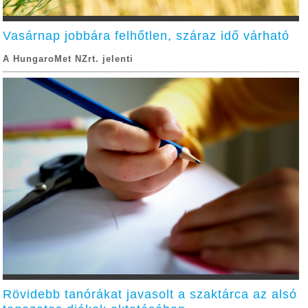
Vasárnap jobbára felhőtlen, száraz idő várható
A HungaroMet NZrt. jelenti
Rövidebb tanórákat javasolt a szaktárca az alsó