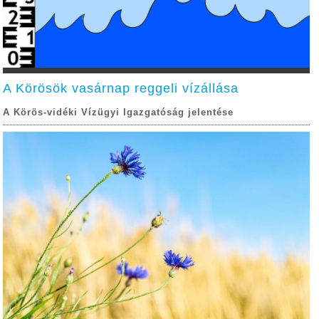
A Körösök vasárnap reggeli vízállása
A Körös-vidéki Vízügyi Igazgatóság jelentése