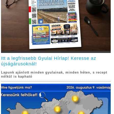
Itt a legfrissebb Gyulai Hírlap! Keresse az
újságárusoknál!
Lapunk ajánlott minden gyulainak, minden héten, s recept
nélkül is kapható