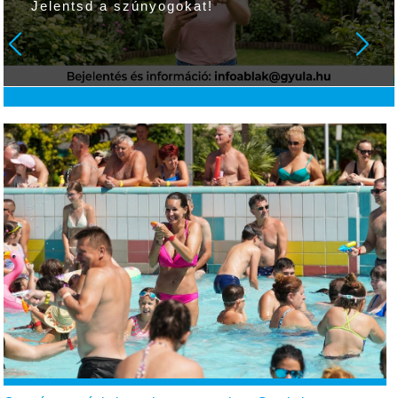
20% kedvezmény több mint 60-fajta
sulifelszerelésre a Partyvarázs ajándék- és
játékboltban