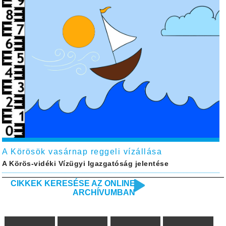
A Körösök vasárnap reggeli vízállása
A Körös-vidéki Vízügyi Igazgatóság jelentése
CIKKEK KERESÉSE AZ ONLINE
ARCHÍVUMBAN