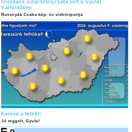
Országos vízipisztolycsata volt a Gyulai
Várfürdőben
Rusznyák Csaba kép- és videóriportja
Keresd a felhőt!
Jó reggelt, Gyula!