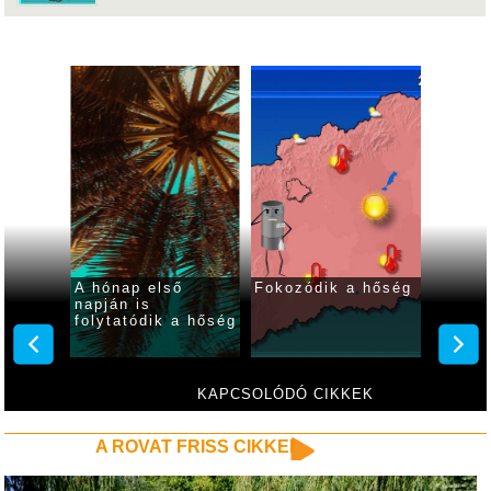
 hőség
Fokozódik a
Hőségre
Szerdá
kánikula a
számíthatunk ma
idő vá
hétvégén
KAPCSOLÓDÓ CIKKEK
A ROVAT FRISS CIKKEI