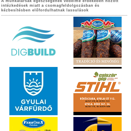
A munkatársak egészségének védelme érdekében hozott
intézkedések miatt a csomagfeldolgozásban és
kézbesítésben előfordulhatnak lassulások