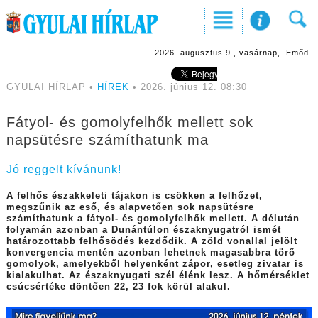
2026. augusztus 9., vasárnap, Emőd
GYULAI HÍRLAP •
HÍREK
• 2026. június 12. 08:30
Fátyol- és gomolyfelhők mellett sok
napsütésre számíthatunk ma
Jó reggelt kívánunk!
A felhős északkeleti tájakon is csökken a felhőzet,
megszűnik az eső, és alapvetően sok napsütésre
számíthatunk a fátyol- és gomolyfelhők mellett. A délután
folyamán azonban a Dunántúlon északnyugatról ismét
határozottabb felhősödés kezdődik. A zöld vonallal jelölt
konvergencia mentén azonban lehetnek magasabbra törő
gomolyok, amelyekből helyenként zápor, esetleg zivatar is
kialakulhat. Az északnyugati szél élénk lesz. A hőmérséklet
csúcsértéke döntően 22, 23 fok körül alakul.