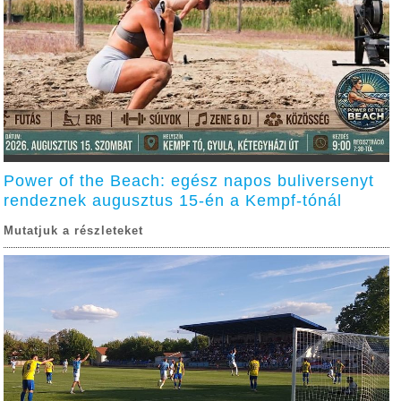
Power of the Beach: egész napos buliversenyt
rendeznek augusztus 15-én a Kempf-tónál
Mutatjuk a részleteket