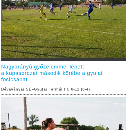
Nagyarányú győzelemmel lépett
a kupasorozat második körébe a gyulai
focicsapat
Dévaványai SE–Gyulai Termál FC 0-12 (0-4)