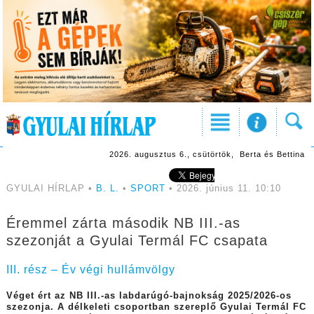
2026. augusztus 6., csütörtök, Berta és Bettina
GYULAI HÍRLAP •
B. L.
•
SPORT
• 2026. június 11. 10:10
Éremmel zárta második NB III.-as
szezonját a Gyulai Termál FC csapata
III. rész – Év végi hullámvölgy
Véget ért az NB III.-as labdarúgó-bajnokság 2025/2026-os
szezonja. A délk
eleti csoportban szereplő Gyulai Termál FC