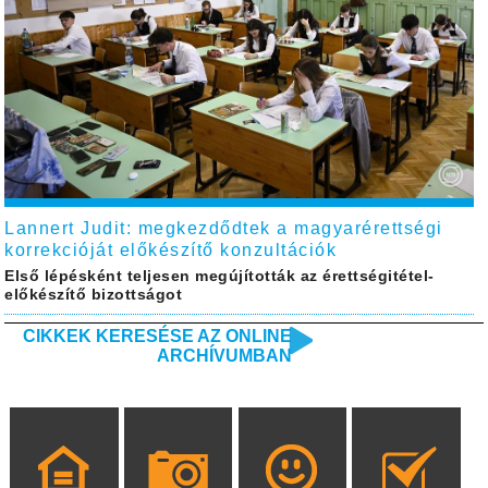
Lannert Judit: megkezdődtek a magyarérettségi
korrekcióját előkészítő konzultációk
Első lépésként teljesen megújították az érettségitétel-
előkészítő bizottságot
CIKKEK KERESÉSE AZ ONLINE
ARCHÍVUMBAN