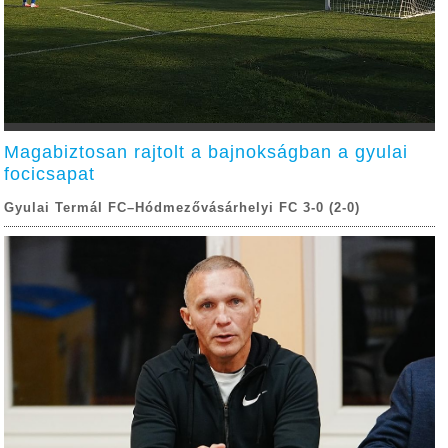
Magabiztosan rajtolt a bajnokságban a gyulai
focicsapat
Gyulai Termál FC–Hódmezővásárhelyi FC 3-0 (2-0)