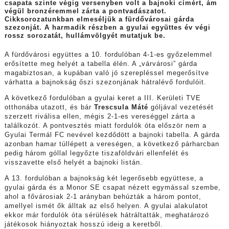
csapata szinte végig versenyben volt a bajnoki címért, ám
végül bronzéremmel zárta a pontvadászatot.
Cikksorozatunkban elmeséljük a fürdővárosai gárda
szezonját. A harmadik részben a gyulai együttes év végi
rossz sorozatát, hullámvölgyét mutatjuk be.
A fürdővárosi együttes a 10. fordulóban 4-1-es győzelemmel
erősítette meg helyét a tabella élén. A „várvárosi” gárda
magabiztosan, a kupában való jó szerepléssel megerősítve
várhatta a bajnokság őszi szezonjának hátralévő fordulóit.
A következő fordulóban a gyulai keret a III. Kerületi TVE
otthonába utazott, és bár
Trescsula Máté
góljával vezetését
szerzett riválisa ellen, mégis 2-1-es vereséggel zárta a
találkozót. A pontvesztés miatt fordulók óta először nem a
Gyulai Termál FC nevével kezdődött a bajnoki tabella. A gárda
azonban hamar túllépett a vereségen, a következő párharcban
pedig három góllal legyőzte tiszaföldvári ellenfelét és
visszavette első helyét a bajnoki listán.
A 13. fordulóban a bajnokság két legerősebb együttese, a
gyulai gárda és a Monor SE csapat nézett egymással szembe,
ahol a fővárosiak 2-1 arányban behúzták a három pontot,
amellyel ismét ők álltak az első helyen. A gyulai alakulatot
ekkor már fordulók óta sérülések hátráltatták, meghatározó
játékosok hiányoztak hosszú ideig a keretből.