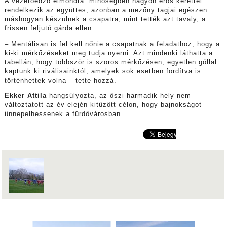
A vezetőedző elmondta: minőségben nagyon erős kerettel
rendelkezik az együttes, azonban a mezőny tagjai egészen
máshogyan készülnek a csapatra, mint tették azt tavaly, a
frissen feljutó gárda ellen.
– Mentálisan is fel kell nőnie a csapatnak a feladathoz, hogy a
ki-ki mérkőzéseket meg tudja nyerni. Azt mindenki láthatta a
tabellán, hogy többször is szoros mérkőzésen, egyetlen góllal
kaptunk ki riválisainktól, amelyek sok esetben fordítva is
történhettek volna – tette hozzá.
Ekker Attila
hangsúlyozta, az őszi harmadik hely nem
változtatott az év elején kitűzött célon, hogy bajnokságot
ünnepelhessenek a fürdővárosban.