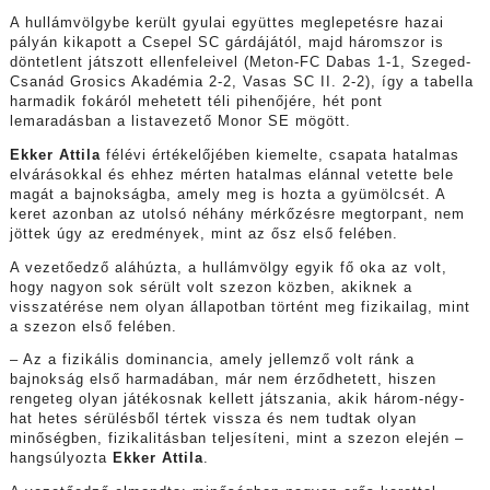
A hullámvölgybe került gyulai együttes meglepetésre hazai
pályán kikapott a Csepel SC gárdájától, majd háromszor is
döntetlent játszott ellenfeleivel (Meton-FC Dabas 1-1, Szeged-
Csanád Grosics Akadémia 2-2, Vasas SC II. 2-2), így a tabella
harmadik fokáról mehetett téli pihenőjére, hét pont
lemaradásban a listavezető Monor SE mögött.
Ekker Attila
félévi értékelőjében kiemelte, csapata hatalmas
elvárásokkal és ehhez mérten hatalmas elánnal vetette bele
magát a bajnokságba, amely meg is hozta a gyümölcsét. A
keret azonban az utolsó néhány mérkőzésre megtorpant, nem
jöttek úgy az eredmények, mint az ősz első felében.
A vezetőedző aláhúzta, a hullámvölgy egyik fő oka az volt,
hogy nagyon sok sérült volt szezon közben, akiknek a
visszatérése nem olyan állapotban történt meg fizikailag, mint
a szezon első felében.
– Az a fizikális dominancia, amely jellemző volt ránk a
bajnokság első harmadában, már nem érződhetett, hiszen
rengeteg olyan játékosnak kellett játszania, akik három-négy-
hat hetes sérülésből tértek vissza és nem tudtak olyan
minőségben, fizikalitásban teljesíteni, mint a szezon elején –
hangsúlyozta
Ekker Attila
.