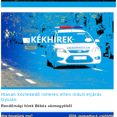
Ittasan közlekedő rolleres ellen indult eljárás
Gyulán
Rendőrségi hírek Békés vármegyéből