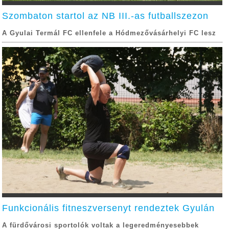
Szombaton startol az NB III.-as futballszezon
A Gyulai Termál FC ellenfele a Hódmezővásárhelyi FC lesz
Funkcionális fitneszversenyt rendeztek Gyulán
A fürdővárosi sportolók voltak a legeredményesebbek