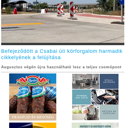
Befejeződött a Csabai úti körforgalom harmadik
cikkelyének a felújítása
Augusztus végén újra használható lesz a teljes csomópont