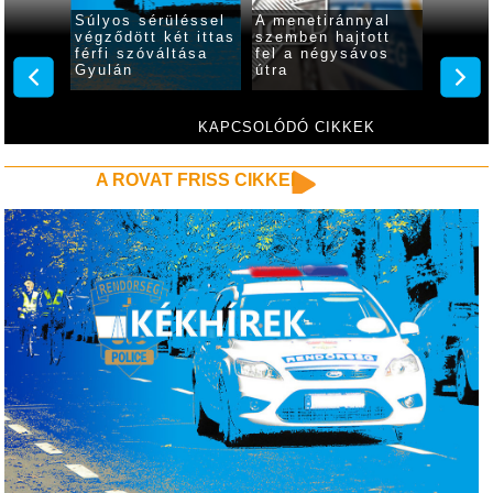
 óra
Súlyos sérüléssel
A menetiránnyal
Ittasa
2
végződött két ittas
szemben hajtott
rollere
7
férfi szóváltása
fel a négysávos
indult 
lés
Gyulán
útra
Gyulá
KAPCSOLÓDÓ CIKKEK
A ROVAT FRISS CIKKEI