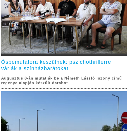
Ősbemutatóra készülnek: pszichothrillerre
várják a színházbarátokat
Augusztus 8-án mutatják be a Németh László Iszony című
regénye alapján készült darabot