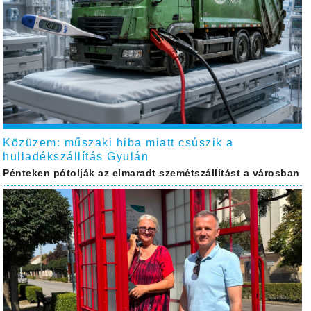
Közüzem: műszaki hiba miatt csúszik a
hulladékszállítás Gyulán
Pénteken pótolják az elmaradt szemétszállítást a városban