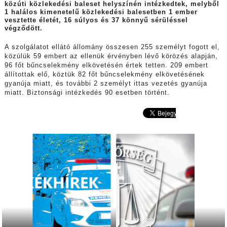
közúti közlekedési baleset helyszínén intézkedtek, melyből
1 halálos kimenetelű közlekedési balesetben 1 ember
vesztette életét, 16 súlyos és 37 könnyű sérüléssel
végződött.
A szolgálatot ellátó állomány összesen 255 személyt fogott el,
közülük 59 embert az ellenük érvényben lévő körözés alapján,
96 főt bűncselekmény elkövetésén értek tetten. 209 embert
állítottak elő, köztük 82 főt bűncselekmény elkövetésének
gyanúja miatt, és további 2 személyt ittas vezetés gyanúja
miatt. Biztonsági intézkedés 90 esetben történt.