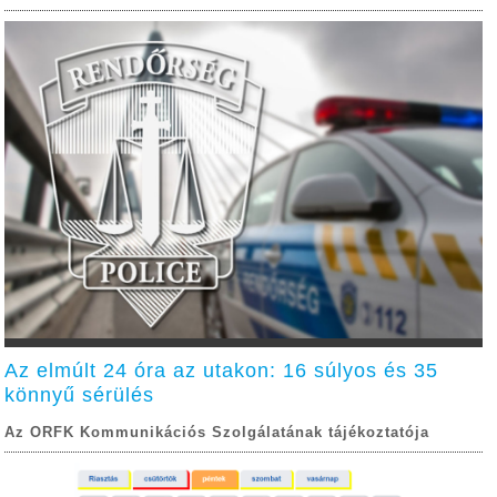
Az elmúlt 24 óra az utakon: 16 súlyos és 35
könnyű sérülés
Az ORFK Kommunikációs Szolgálatának tájékoztatója