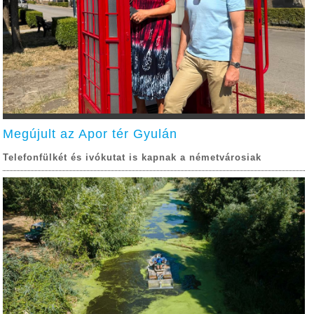
Megújult az Apor tér Gyulán
Telefonfülkét és ivókutat is kapnak a németvárosiak