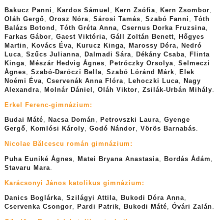
Bakucz Panni
,
Kardos Sámuel
,
Kern Zsófia
,
Kern Zsombor
,
Oláh Gergő
,
Orosz Nóra
,
Sárosi Tamás
,
Szabó Fanni
,
Tóth
Balázs Botond
,
Tóth Gréta Anna
,
Csernus Dorka Fruzsina
,
Farkas Gábor
,
Gaest Viktória
,
Gáll Zoltán Benett
,
Hőgyes
Martin
,
Kovács Éva
,
Kurucz Kinga
,
Marossy Dóra, Nedró
Luca
,
Szűcs Julianna
,
Dalmadi Sára
,
Dékány Csaba
,
Flinta
Kinga
,
Mészár Hedvig Ágnes
,
Petróczky Orsolya
,
Selmeczi
Ágnes
,
Szabó-Daróczi Bella
,
Szabó Lóránd Márk
,
Elek
Noémi Éva
,
Cservenák Anna Flóra
,
Lehoczki Luca
,
Nagy
Alexandra
,
Molnár Dániel
,
Oláh Viktor
,
Zsilák-Urbán Mihály
.
Erkel Ferenc-gimnázium:
Budai Máté
,
Nacsa Domán
,
Petrovszki Laura
,
Gyenge
Gergő
,
Komlósi Károly
,
Godó Nándor
,
Vörös Barnabás
.
Nicolae Bălcescu román gimnázium:
Puha Euniké Ágnes
,
Matei Bryana Anastasia
,
Bordás Ádám
,
Stavaru Mara
.
Karácsonyi János katolikus gimnázium:
Danics Boglárka
,
Szilágyi Attila
,
Bukodi Dóra Anna
,
Cservenka Csongor
,
Pardi Patrik
,
Bukodi Máté
,
Óvári Zalán
.