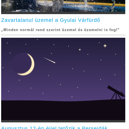
Zavartalanul üzemel a Gyulai Várfürdő
„Minden normál rend szerint üzemel és üzemelni is fog!”
Augusztus 12-én éjjel tetőzik a Perseidák