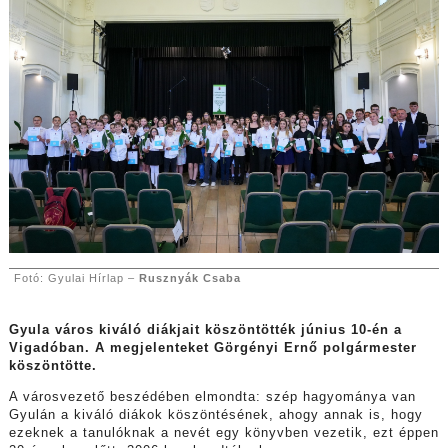
Fotó: Gyulai Hírlap –
Rusznyák Csaba
Gyula város kiváló diákjait köszöntötték június 10-én a
Vigadóban. A megjelenteket Görgényi Ernő polgármester
köszöntötte.
A városvezető beszédében elmondta: szép hagyománya van
Gyulán a kiváló diákok köszöntésének, ahogy annak is, hogy
ezeknek a tanulóknak a nevét egy könyvben vezetik, ezt éppen