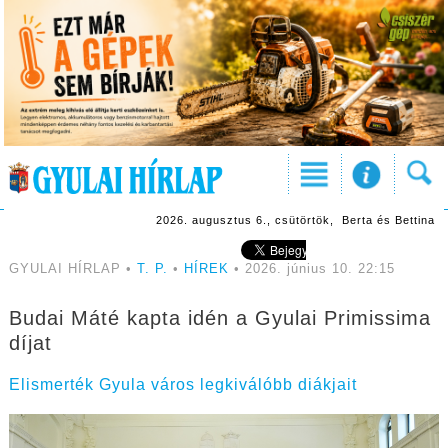
2026. augusztus 6., csütörtök, Berta és Bettina
GYULAI HÍRLAP •
T. P.
•
HÍREK
• 2026. június 10. 22:15
Budai Máté kapta idén a Gyulai Primissima
díjat
Elismerték Gyula város legkiválóbb diákjait