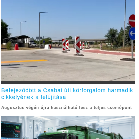
Befejeződött a Csabai úti körforgalom harmadik
cikkelyének a felújítása
Augusztus végén újra használható lesz a teljes csomópont