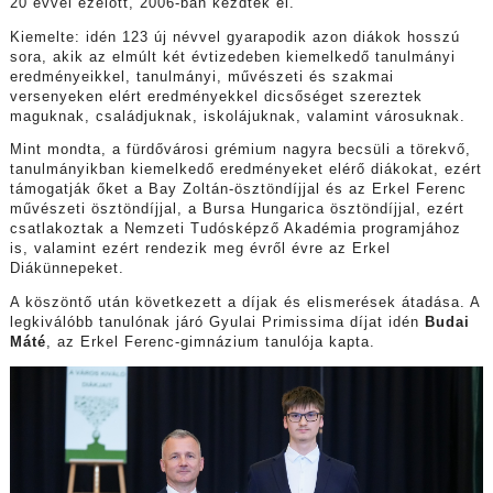
20 évvel ezelőtt, 2006-ban kezdték el.
Kiemelte: idén 123 új névvel gyarapodik azon diákok hosszú
sora, akik az elmúlt két évtizedeben kiemelkedő tanulmányi
eredményeikkel, tanulmányi, művészeti és szakmai
versenyeken elért eredményekkel dicsőséget szereztek
maguknak, családjuknak, iskolájuknak, valamint városuknak.
Mint mondta, a fürdővárosi grémium nagyra becsüli a törekvő,
tanulmányikban kiemelkedő eredményeket elérő diákokat, ezért
támogatják őket a Bay Zoltán-ösztöndíjjal és az Erkel Ferenc
művészeti ösztöndíjjal, a Bursa Hungarica ösztöndíjjal, ezért
csatlakoztak a Nemzeti Tudósképző Akadémia programjához
is, valamint ezért rendezik meg évről évre az Erkel
Diákünnepeket.
A köszöntő után következett a díjak és elismerések átadása. A
legkiválóbb tanulónak járó Gyulai Primissima díjat idén
Budai
Máté
, az Erkel Ferenc-gimnázium tanulója kapta.