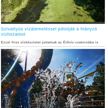
Szivattyús vízátemeléssel pótolják a hiányzó
vízhozamot
Ezzel friss vízkészletet juttatnak az Élővíz-csatornába is