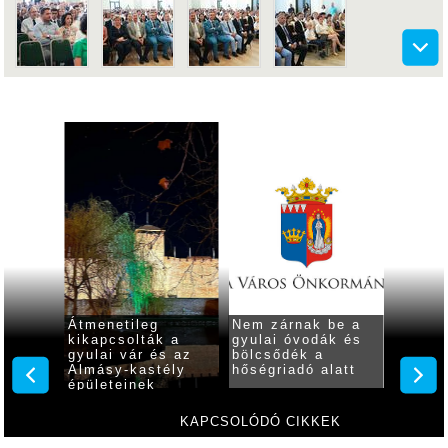
Átmenetileg
Nem zárnak be a
Gyulán
és
kikapcsolták a
gyulai óvodák és
nincs 
kusokkal
gyulai vár és az
bölcsődék a
vízkor
gatókat
Almásy-kastély
hőségriadó alatt
ásy-
épületeinek
díszkivilágítását
KAPCSOLÓDÓ CIKKEK