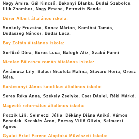
Nagy Amira
,
Gál Kincső
,
Bakonyi Blanka
,
Budai Szabolcs
,
Illik Zsombor
,
Nagy Emese
,
Petrovits Bende
.
Dürer Albert általános iskola:
Sonkoly Fruzsina
,
Koncz Márton
,
Komlósi Tamás
,
Dudaszeg Nándor
,
Budai Luca
.
Bay Zoltán általános iskola:
Serfőző Dóra
,
Boros Luca
,
Balogh Aliz
,
Szabó Fanni
.
Nicolae Bălcescu román általános iskola:
Ávrámucz Lily
,
Balaci Nicoleta Malina
,
Stavaru Horia
,
Orosz
Nóra
.
Karácsonyi János katolikus általános iskola:
Seres Réka Anna
,
Székely Zselyke
,
Cser Dániel
,
Réki Márkó
.
Magvető református általános iskola:
Poczik Lili
,
Selmeczi Júlia
,
Dékány Diána Anikó
,
Vámos
Benedek
,
Kecskés Áron
,
Pocsay Villő Olívia
,
Selmeczi
Ágnes
.
Gyulai Erkel Ferenc Alapfokú Művészeti Iskola: