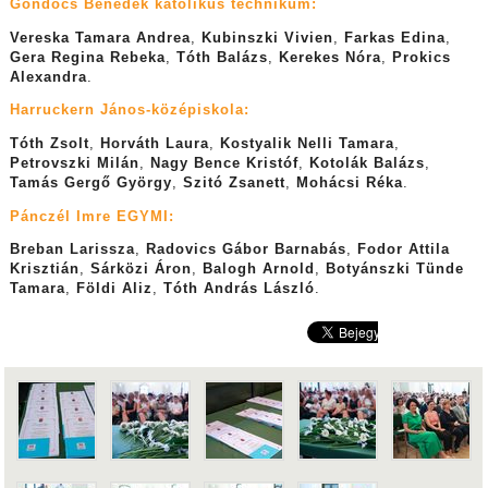
Göndöcs Benedek katolikus technikum:
Vereska Tamara Andrea
,
Kubinszki Vivien
,
Farkas Edina
,
Gera Regina Rebeka
,
Tóth Balázs
,
Kerekes Nóra
,
Prokics
Alexandra
.
Harruckern János-középiskola:
Tóth Zsolt
,
Horváth Laura
,
Kostyalik Nelli Tamara
,
Petrovszki Milán
,
Nagy Bence Kristóf
,
Kotolák Balázs
,
Tamás Gergő György
,
Szitó Zsanett
,
Mohácsi Réka
.
Pánczél Imre EGYMI:
Breban Larissza
,
Radovics Gábor Barnabás
,
Fodor Attila
Krisztián
,
Sárközi Áron
,
Balogh Arnold
,
Botyánszki Tünde
Tamara
,
Földi Aliz
,
Tóth András László
.