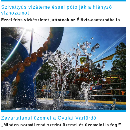
Szivattyús vízátemeléssel pótolják a hiányzó
vízhozamot
Ezzel friss vízkészletet juttatnak az Élővíz-csatornába is
Zavartalanul üzemel a Gyulai Várfürdő
„Minden normál rend szerint üzemel és üzemelni is fog!”