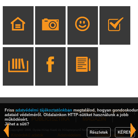
Friss
adatvédelmi tájékoztatónkban
megtalálod, hogyan gondoskodu
HÍREK
KULTÚRA
INTERJÚ
SPORT
adataid védelméről. Oldalainkon HTTP-sütiket használunk a jobb
PUBLICISZTIKA
MAGAZIN
működésért.
Jöhet a süti?
Copyright© 2009, Gyulai Hírlap Kiadó és Hírlapterjesztő Nonprofit Kft. Minden jog fenntartva!
Részletek
KÉREM
Közérdekű adatok
Adatvédelem
Hirdetési ajánlat