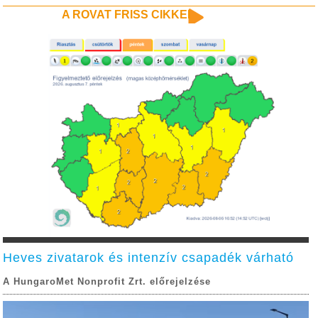
A ROVAT FRISS CIKKEI
Heves zivatarok és intenzív csapadék várható
A HungaroMet Nonprofit Zrt. előrejelzése