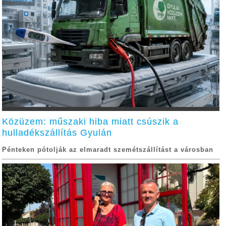
Közüzem: műszaki hiba miatt csúszik a
hulladékszállítás Gyulán
Pénteken pótolják az elmaradt szemétszállítást a városban