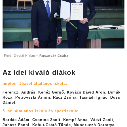
Fotó: Gyulai Hírlap –
Rusznyák Csaba
Az idei kiváló diákok
Implom József általános iskola:
Ferenczi András
,
Kenéz Gergő
,
Kovács Dávid Áron
,
Dimák
Róza
,
Petrovszki Ármin
,
Rácz Zsófia
,
Tasnádi Ignác
,
Duzs
Dániel
.
5. sz. általános iskola és sportiskola:
Bordás Ádám
,
Csontos Zsolt
,
Kempf Anna
,
Váczi Zsolt
,
Juhász Fanni
,
Kohut-Csató Tünde
,
Mundruczó Dorottya
,