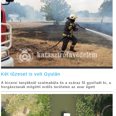
Két tűzeset is volt Gyulán
A bicerei tanyáknál szalmabála és a száraz fű gyulladt ki, a
horgásztavak mögötti erdős területen az avar égett