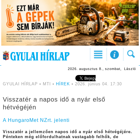
2026. augusztus 8., szombat, László
GYULAI HÍRLAP • MTI •
HÍREK
• 2026. június 04. 17:30
Visszatér a napos idő a nyár első
hétvégéjén
A HungaroMet NZrt. jelenti
Visszatér a jellemzően napos idő a nyár első hétvégéjére.
Pénteken még előfordulhatnak vastagabb felhők, de