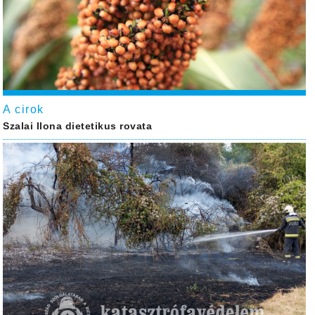
A cirok
Szalai Ilona dietetikus rovata