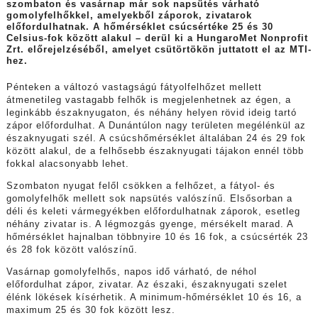
szombaton és vasárnap már sok napsütés várható
gomolyfelhőkkel, amelyekből záporok, zivatarok
előfordulhatnak. A hőmérséklet csúcsértéke 25 és 30
Celsius-fok között alakul – derül ki a HungaroMet Nonprofit
Zrt. előrejelzéséből, amelyet csütörtökön juttatott el az MTI-
hez.
Pénteken a változó vastagságú fátyolfelhőzet mellett
átmenetileg vastagabb felhők is megjelenhetnek az égen, a
leginkább északnyugaton, és néhány helyen rövid ideig tartó
zápor előfordulhat. A Dunántúlon nagy területen megélénkül az
északnyugati szél. A csúcshőmérséklet általában 24 és 29 fok
között alakul, de a felhősebb északnyugati tájakon ennél több
fokkal alacsonyabb lehet.
Szombaton nyugat felől csökken a felhőzet, a fátyol- és
gomolyfelhők mellett sok napsütés valószínű. Elsősorban a
déli és keleti vármegyékben előfordulhatnak záporok, esetleg
néhány zivatar is. A légmozgás gyenge, mérsékelt marad. A
hőmérséklet hajnalban többnyire 10 és 16 fok, a csúcsérték 23
és 28 fok között valószínű.
Vasárnap gomolyfelhős, napos idő várható, de néhol
előfordulhat zápor, zivatar. Az északi, északnyugati szelet
élénk lökések kísérhetik. A minimum-hőmérséklet 10 és 16, a
maximum 25 és 30 fok között lesz.