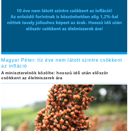
Magyar Péter: tíz éve nem látott szintre csökkent
az infláció
A miniszterelnök közölte: hosszú idő után először
csökkent az élelmiszerek ára