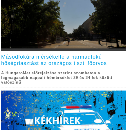
Másodfokúra mérsékelte a harmadfokú
hőségriasztást az országos tiszti főorvos
A HungaroMet előrejelzése szerint szombaton a
legmagasabb nappali hőmérséklet 29 és 34 fok között
valószínű