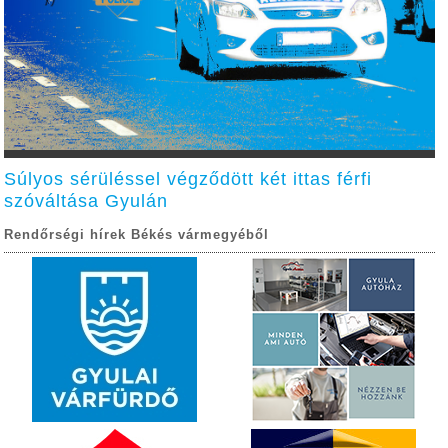
Súlyos sérüléssel végződött két ittas férfi
szóváltása Gyulán
Rendőrségi hírek Békés vármegyéből