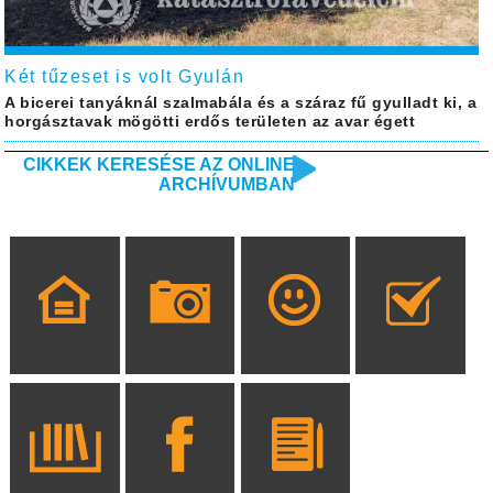
Két tűzeset is volt Gyulán
A bicerei tanyáknál szalmabála és a száraz fű gyulladt ki, a
horgásztavak mögötti erdős területen az avar égett
CIKKEK KERESÉSE AZ ONLINE
ARCHÍVUMBAN