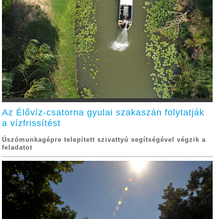
Az Élővíz-csatorna gyulai szakaszán folytatják
a vízfrissítést
Úszómunkagépre telepített szivattyú segítségével végzik a
feladatot