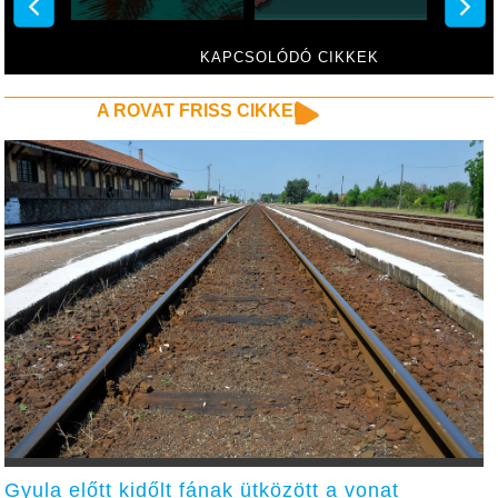
KAPCSOLÓDÓ CIKKEK
A ROVAT FRISS CIKKEI
Gyula előtt kidőlt fának ütközött a vonat