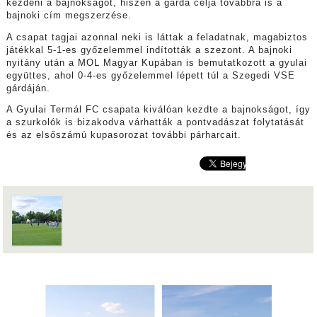
kezdeni a bajnokságot, hiszen a gárda célja továbbra is a
bajnoki cím megszerzése.
A csapat tagjai azonnal neki is láttak a feladatnak, magabiztos
játékkal 5-1-es győzelemmel indították a szezont. A bajnoki
nyitány után a MOL Magyar Kupában is bemutatkozott a gyulai
együttes, ahol 0-4-es győzelemmel lépett túl a Szegedi VSE
gárdáján.
A Gyulai Termál FC csapata kiválóan kezdte a bajnokságot, így
a szurkolók is bizakodva várhatták a pontvadászat folytatását
és az elsőszámú kupasorozat további párharcait.