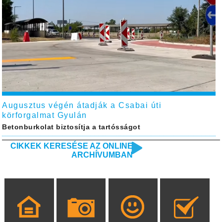
Augusztus végén átadják a Csabai úti
körforgalmat Gyulán
Betonburkolat biztosítja a tartósságot
CIKKEK KERESÉSE AZ ONLINE
ARCHÍVUMBAN