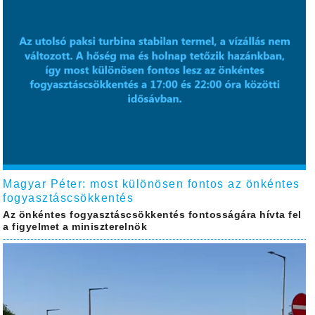
Magyar Péter: most különösen fontos az önkéntes
fogyasztáscsökkentés
Az önkéntes fogyasztáscsökkentés fontosságára hívta fel
a figyelmet a miniszterelnök