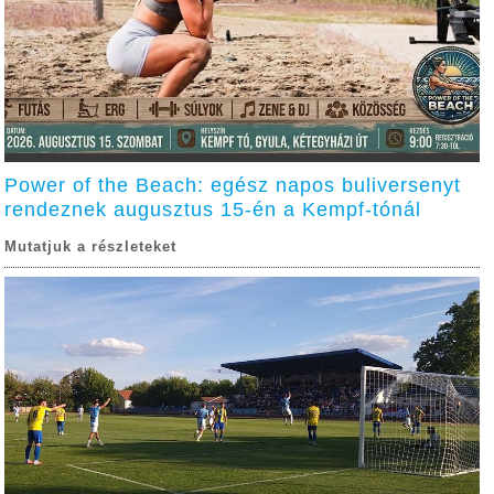
Power of the Beach: egész napos buliversenyt
rendeznek augusztus 15-én a Kempf-tónál
Mutatjuk a részleteket