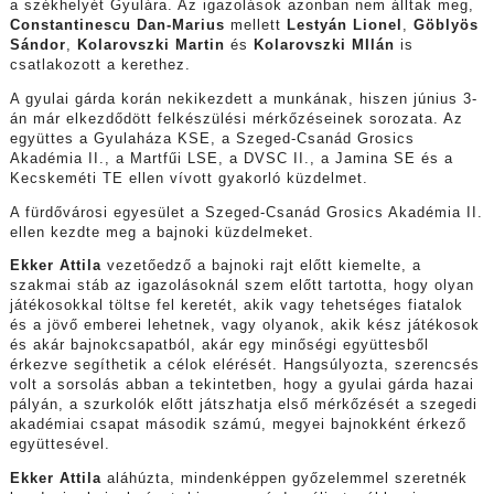
a székhelyét Gyulára. Az igazolások azonban nem álltak meg,
Constantinescu Dan-Marius
mellett
Lestyán Lionel
,
Göblyös
Sándor
,
Kolarovszki Martin
és
Kolarovszki MIlán
is
csatlakozott a kerethez.
A gyulai gárda korán nekikezdett a munkának, hiszen június 3-
án már elkezdődött felkészülési mérkőzéseinek sorozata. Az
együttes a Gyulaháza KSE, a Szeged-Csanád Grosics
Akadémia II., a Martfűi LSE, a DVSC II., a Jamina SE és a
Kecskeméti TE ellen vívott gyakorló küzdelmet.
A fürdővárosi egyesület a Szeged-Csanád Grosics Akadémia II.
ellen kezdte meg a bajnoki küzdelmeket.
Ekker Attila
vezetőedző a bajnoki rajt előtt kiemelte, a
szakmai stáb az igazolásoknál szem előtt tartotta, hogy olyan
játékosokkal töltse fel keretét, akik vagy tehetséges fiatalok
és a jövő emberei lehetnek, vagy olyanok, akik kész játékosok
és akár bajnokcsapatból, akár egy minőségi együttesből
érkezve segíthetik a célok elérését. Hangsúlyozta, szerencsés
volt a sorsolás abban a tekintetben, hogy a gyulai gárda hazai
pályán, a szurkolók előtt játszhatja első mérkőzését a szegedi
akadémiai csapat második számú, megyei bajnokként érkező
együttesével.
Ekker Attila
aláhúzta, mindenképpen győzelemmel szeretnék