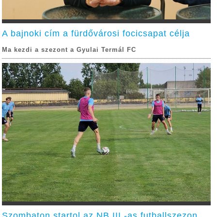
A bajnoki cím a fürdővárosi focicsapat célja
Ma kezdi a szezont a Gyulai Termál FC
Szombaton startol az NB III.-as futballszezon