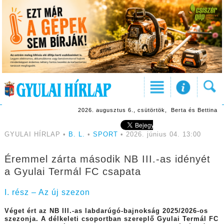
2026. augusztus 6., csütörtök, Berta és Bettina
GYULAI HÍRLAP •
B. L.
•
SPORT
• 2026. június 04. 13:00
Éremmel zárta második NB III.-as idényét
a Gyulai Termál FC csapata
I. rész – Az új szezon
Véget ért az NB III.-
as
labdarúgó-bajnokság 2
0
25/2026-os
szezonja. A délkeleti csoportban szereplő
Gyulai Termál FC