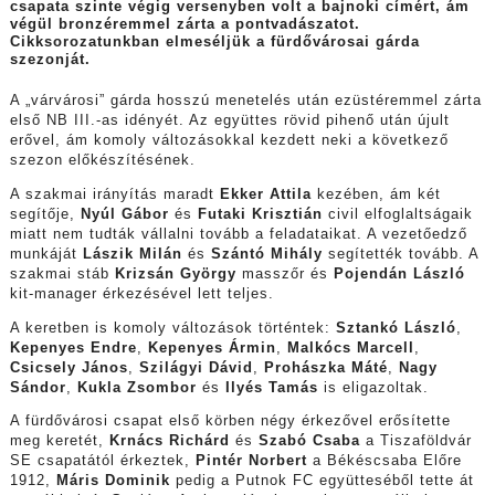
csapata
szinte végig versenyben volt a bajnoki címért, ám
végül bronzéremmel zárta a
pontvadászatot.
Cikksorozatunkba
n el
meséljük a fürdővárosai gárda
szezonját.
A „várvárosi” gárda hosszú menetelés után ezüstéremmel zárta
első NB III.-as idényét. Az együttes rövid pihenő után újult
erővel, ám komoly változásokkal kezdett neki a következő
szezon előkészítésének.
A szakmai irányítás maradt
Ekker Attila
kezében, ám két
segítője,
Nyúl Gábor
és
Futaki Krisztián
civil elfoglaltságaik
miatt nem tudták vállalni tovább a feladataikat. A vezetőedző
munkáját
Lászik Milán
és
Szántó Mihály
segítették tovább. A
szakmai stáb
Krizsán György
masszőr és
Pojendán László
kit-manager érkezésével lett teljes.
A keretben is komoly változások történtek:
Sztankó László
,
Kepenyes Endre
,
Kepenyes Ármin
,
Malkócs Marcell
,
Csicsely János
,
Szilágyi Dávid
,
Prohászka Máté
,
Nagy
Sándor
,
Kukla Zsombor
és
Ilyés Tamás
is eligazoltak.
A fürdővárosi csapat első körben négy érkezővel erősítette
meg keretét,
Krnács Richárd
és
Szabó Csaba
a Tiszaföldvár
SE csapatától érkeztek,
Pintér Norbert
a Békéscsaba Előre
1912,
Máris Dominik
pedig a Putnok FC együtteséből tette át