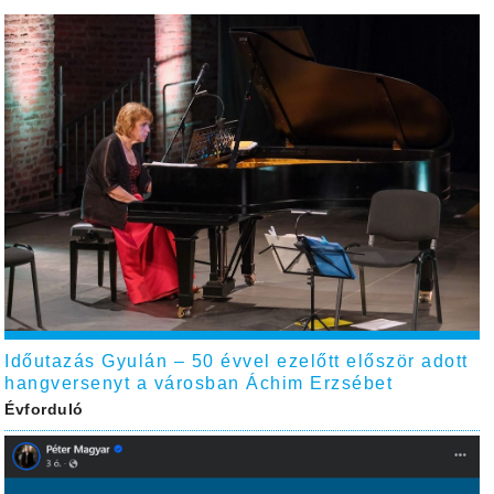
Időutazás Gyulán – 50 évvel ezelőtt először adott
hangversenyt a városban Áchim Erzsébet
Évforduló