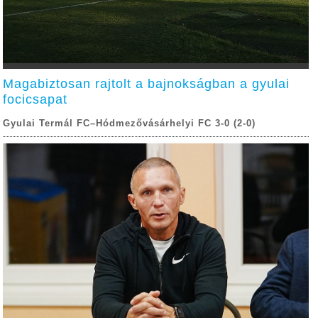
Magabiztosan rajtolt a bajnokságban a gyulai
focicsapat
Gyulai Termál FC–Hódmezővásárhelyi FC 3-0 (2-0)