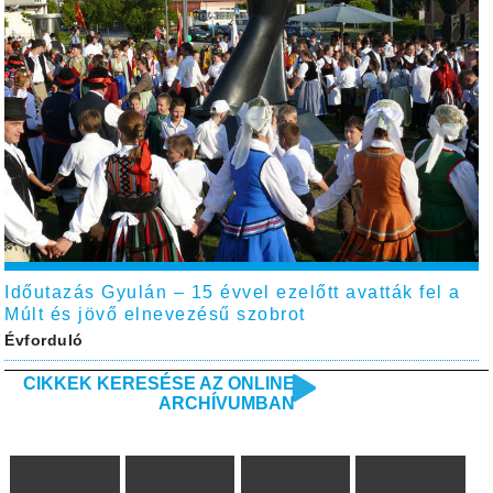
Időutazás Gyulán – 15 évvel ezelőtt avatták fel a
Múlt és jövő elnevezésű szobrot
Évforduló
CIKKEK KERESÉSE AZ ONLINE
ARCHÍVUMBAN