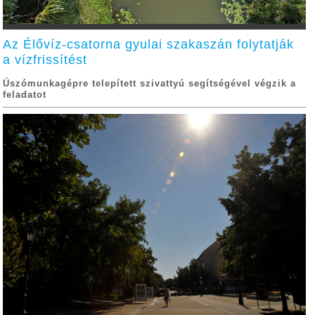
Az Élővíz-csatorna gyulai szakaszán folytatják
a vízfrissítést
Úszómunkagépre telepített szivattyú segítségével végzik a
feladatot