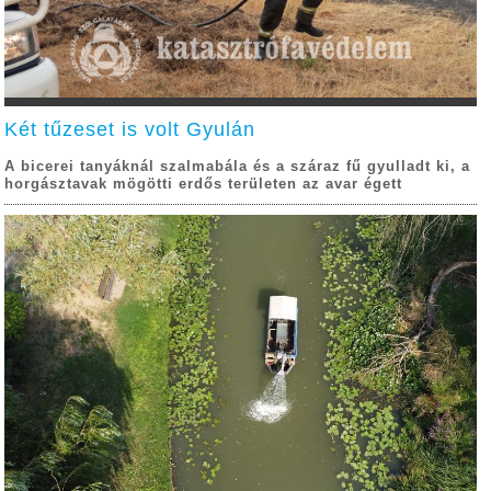
Két tűzeset is volt Gyulán
A bicerei tanyáknál szalmabála és a száraz fű gyulladt ki, a
horgásztavak mögötti erdős területen az avar égett