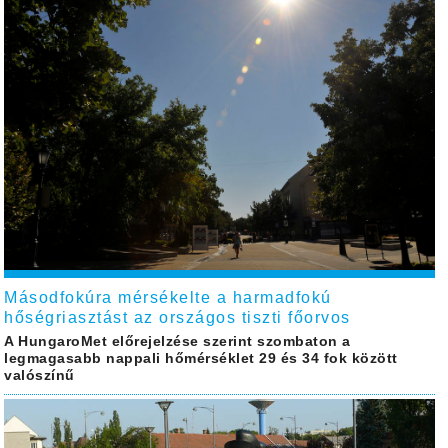
Másodfokúra mérsékelte a harmadfokú
hőségriasztást az országos tiszti főorvos
A HungaroMet előrejelzése szerint szombaton a
legmagasabb nappali hőmérséklet 29 és 34 fok között
valószínű