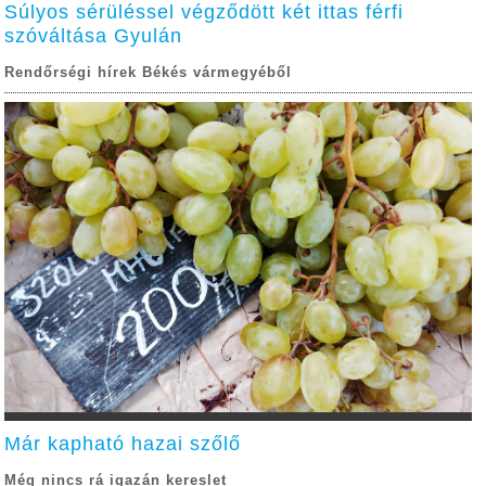
Súlyos sérüléssel végződött két ittas férfi
szóváltása Gyulán
Rendőrségi hírek Békés vármegyéből
Már kapható hazai szőlő
Még nincs rá igazán kereslet