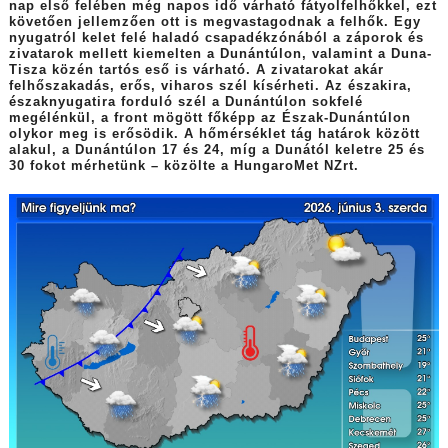
nap első felében még napos idő várható fátyolfelhőkkel, ezt
követően jellemzően ott is megvastagodnak a felhők. Egy
nyugatról kelet felé haladó csapadékzónából a záporok és
zivatarok mellett kiemelten a Dunántúlon, valamint a Duna-
Tisza közén tartós eső is várható. A zivatarokat akár
felhőszakadás, erős, viharos szél kísérheti. Az északira,
északnyugatira forduló szél a Dunántúlon sokfelé
megélénkül, a front mögött főképp az Észak-Dunántúlon
olykor meg is erősödik. A hőmérséklet tág határok között
alakul, a Dunántúlon 17 és 24, míg a Dunától keletre 25 és
30 fokot mérhetünk – közölte a HungaroMet NZrt.