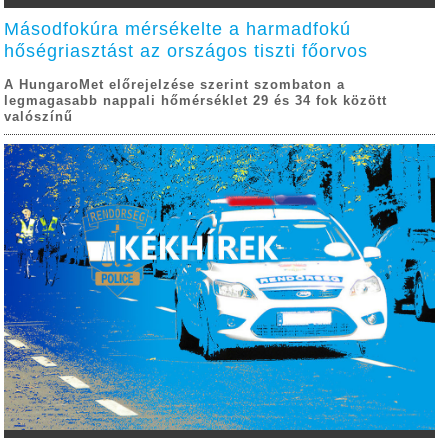
Másodfokúra mérsékelte a harmadfokú
hőségriasztást az országos tiszti főorvos
A HungaroMet előrejelzése szerint szombaton a
legmagasabb nappali hőmérséklet 29 és 34 fok között
valószínű