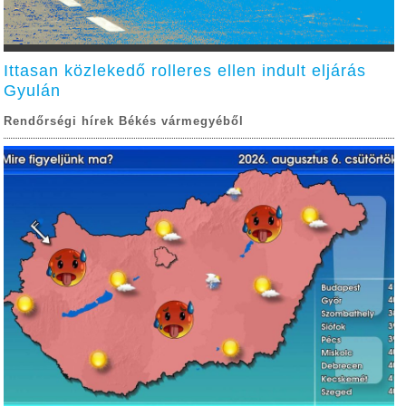
Ittasan közlekedő rolleres ellen indult eljárás
Gyulán
Rendőrségi hírek Békés vármegyéből