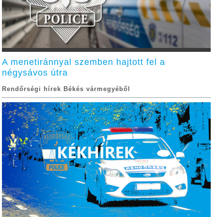
A menetiránnyal szemben hajtott fel a
négysávos útra
Rendőrségi hírek Békés vármegyéből