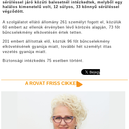
sérüléssel járó közúti balesetnél intézkedtek, melyből egy
halálos kimenetelű volt, 12 súlyos, 33 könnyű sérüléssel
végződött.
A szolgálatot ellátó állomány 261 személyt fogott el, közülük
60 embert az ellenük érvényben lévő körözés alapján, 73 főt
bűncselekmény elkövetésén értek tetten.
201 embert állítottak elő, köztük 96 főt bűncselekmény
elkövetésének gyanúja miatt, további hét személyt ittas
vezetés gyanúja miatt.
Biztonsági intézkedés 75 esetben történt.
A ROVAT FRISS CIKKEI