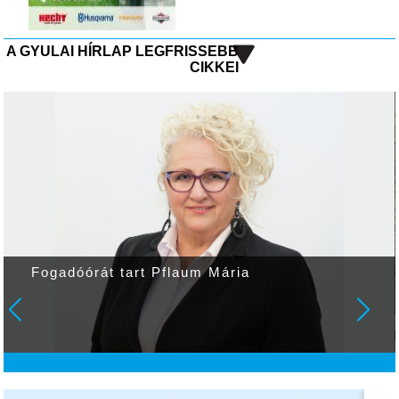
A GYULAI HÍRLAP LEGFRISSEBB
CIKKEI
Fogadóórát tart Pflaum Mária