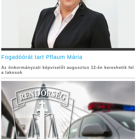
Fogadóórát tart Pflaum Mária
Az önkormányzati képviselőt augusztus 12-én kereshetik fel
a lakosok