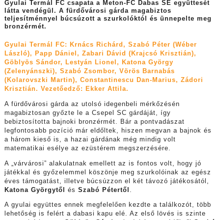
Gyulai Termál FC csapata a Meton-FC Dabas SE együttesét
látta vendégül. A fürdővárosi gárda magabiztos
teljesítménnyel búcsúzott a szurkolóktól és ünnepelte meg
bronzérmét.
Gyulai Termál FC: Krnács Richárd, Szabó Péter (Wéber
László), Papp Dániel, Zabari Dávid (Krajcsó Krisztián),
Göblyös Sándor, Lestyán Lionel, Katona György
(Zelenyánszki), Szabó Zsombor, Vörös Barnabás
(Kolarovszki Martin), Constantinescu Dan-Marius, Zádori
Krisztián. Vezetőedző: Ekker Attila.
A fürdővárosi gárda az utolsó idegenbeli mérkőzésén
magabiztosan győzte le a Csepel SC gárdáját, így
bebiztosította bajnoki bronzérmét. Bár a pontvadászat
legfontosabb pozíció már eldőltek, hiszen megvan a bajnok és
a három kieső is, a hazai gárdának még mindig volt
matematikai esélye az ezüstérem megszerzésére.
A „várvárosi” alakulatnak emellett az is fontos volt, hogy jó
játékkal és győzelemmel köszönje meg szurkolóinak az egész
éves támogatást, illetve búcsúzzon el két távozó játékosától,
Katona Györgytől
és
Szabó Pétertől
.
A gyulai együttes ennek megfelelően kezdte a találkozót, több
lehetőség is felért a dabasi kapu elé. Az első lövés is szinte