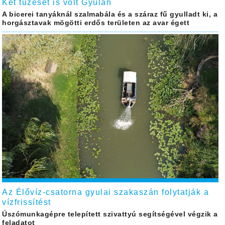
Két tűzeset is volt Gyulán
A bicerei tanyáknál szalmabála és a száraz fű gyulladt ki, a
horgásztavak mögötti erdős területen az avar égett
Az Élővíz-csatorna gyulai szakaszán folytatják a
vízfrissítést
Úszómunkagépre telepített szivattyú segítségével végzik a
feladatot