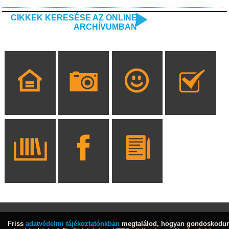
CIKKEK KERESÉSE AZ ONLINE
ARCHÍVUMBAN
Friss
adatvédelmi tájékoztatónkban
megtalálod, hogyan gondoskodu
HÍREK
KULTÚRA
INTERJÚ
SPORT