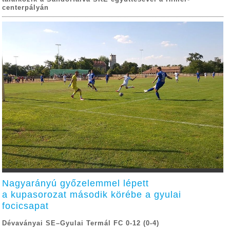
centerpályán
Nagyarányú győzelemmel lépett
a kupasorozat második körébe a gyulai
focicsapat
Dévaványai SE–Gyulai Termál FC 0-12 (0-4)