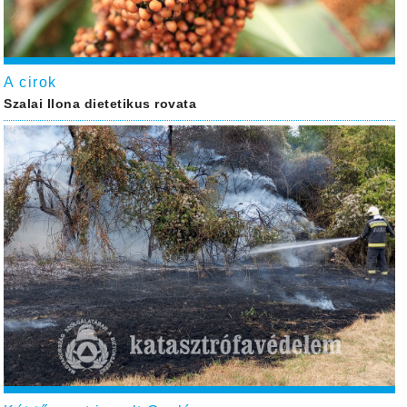
A cirok
Szalai Ilona dietetikus rovata