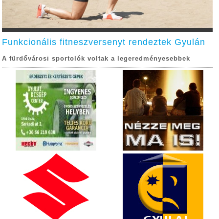
Funkcionális fitneszversenyt rendeztek Gyulán
A fürdővárosi sportolók voltak a legeredményesebbek