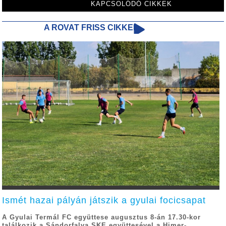
KAPCSOLÓDÓ CIKKEK
A ROVAT FRISS CIKKEI
Ismét hazai pályán játszik a gyulai focicsapat
A Gyulai Termál FC együttese augusztus 8-án 17.30-kor
találkozik a Sándorfalva SKE együttesével a Himer-