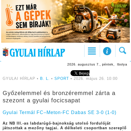
2026. augusztus 7., péntek, Ibolya
GYULAI HÍRLAP •
B. L.
•
SPORT
• 2026. május 26. 10:00
Győzelemmel és bronzéremmel zárta a
szezont a gyulai focicsapat
Gyulai Termál FC–Meton-FC Dabas SE 3-0 (1-0)
Az NB III.-as labdarúgó-bajnokság utolsó fordulóját
játszottak a mezőny tagjai. A délkeleti csoportban szereplő