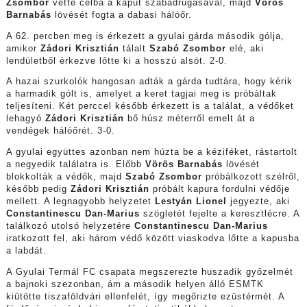
Zsombor
vette célba a kaput szabadrúgásával, majd
Vörös
Barnabás
lövését fogta a dabasi hálóőr.
A 62. percben meg is érkezett a gyulai gárda második gólja,
amikor
Zádori Krisztián
tálalt
Szabó Zsombor
elé, aki
lendületből érkezve lőtte ki a hosszú alsót. 2-0.
A hazai szurkolók hangosan adták a gárda tudtára, hogy kérik
a harmadik gólt is, amelyet a keret tagjai meg is próbáltak
teljesíteni. Két perccel később érkezett is a találat, a védőket
lehagyó
Zádori Krisztián
bő húsz méterről emelt át a
vendégek hálóőrét. 3-0.
A gyulai együttes azonban nem húzta be a kéziféket, rástartolt
a negyedik találatra is. Előbb
Vörös Barnabás
lövését
blokkolták a védők, majd
Szabó Zsombor
próbálkozott szélről,
később pedig
Zádori Krisztián
próbált kapura fordulni védője
mellett. A legnagyobb helyzetet
Lestyán Lionel
jegyezte, aki
Constantinescu Dan-Marius
szögletét fejelte a keresztlécre. A
találkozó utolsó helyzetére
Constantinescu Dan-Marius
iratkozott fel, aki három védő között viaskodva lőtte a kapusba
a labdát.
A Gyulai Termál FC csapata megszerezte huszadik győzelmét
a bajnoki szezonban, ám a második helyen álló ESMTK
kiütötte tiszaföldvári ellenfelét, így megőrizte ezüstérmét. A