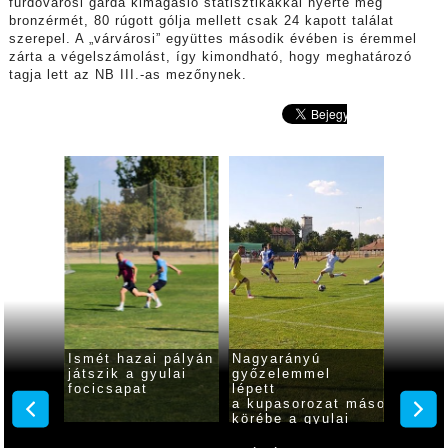
fürdővárosi gárda kimagasló statisztikákkal nyerte meg
bronzérmét, 80 rúgott gólja mellett csak 24 kapott találat
szerepel. A „várvárosi” együttes második évében is éremmel
zárta a végelszámolást, így kimondható, hogy meghatározó
tagja lett az NB III.-as mezőnynek.
kos
Ismét hazai pályán
Nagyarányú
Magab
játszik a gyulai
győzelemmel
rajtolt
 a
focicsapat
lépett
bajnok
ál FC
a kupasorozat második
gyulai
körébe a gyulai
focicsapat