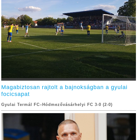
Magabiztosan rajtolt a bajnokságban a gyulai
focicsapat
Gyulai Termál FC–Hódmezővásárhelyi FC 3-0 (2-0)