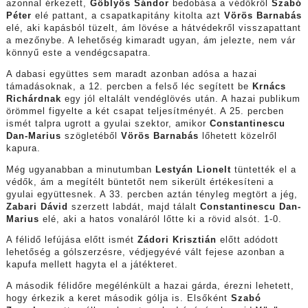
azonnal érkezett,
Göblyös Sándor
bedobása a védőkről
Szabó
Péter
elé pattant, a csapatkapitány kitolta azt
Vörös Barnabás
elé, aki kapásból tüzelt, ám lövése a hátvédekről visszapattant
a mezőnybe. A lehetőség kimaradt ugyan, ám jelezte, nem vár
könnyű este a vendégcsapatra.
A dabasi együttes sem maradt azonban adósa a hazai
támadásoknak, a 12. percben a felső léc segített be
Krnács
Richárdnak
egy jól eltalált vendéglövés után. A hazai publikum
örömmel figyelte a két csapat teljesítményét. A 25. percben
ismét talpra ugrott a gyulai szektor, amikor
Constantinescu
Dan-Marius
szögletéből
Vörös Barnabás
lőhetett közelről
kapura.
Még ugyanabban a minutumban
Lestyán Lionelt
tüntették el a
védők, ám a megítélt büntetőt nem sikerült értékesíteni a
gyulai együttesnek. A 33. percben aztán tényleg megtört a jég,
Zabari Dávid
szerzett labdát, majd tálalt
Constantinescu Dan-
Marius
elé, aki a hatos vonaláról lőtte ki a rövid alsót. 1-0.
A félidő lefújása előtt ismét
Zádori Krisztián
előtt adódott
lehetőség a gólszerzésre, védjegyévé vált fejese azonban a
kapufa mellett hagyta el a játékteret.
A második félidőre megélénkült a hazai gárda, érezni lehetett,
hogy érkezik a keret második gólja is. Elsőként
Szabó