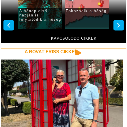
 ma
A hónap első
Fokozódik a hőség
Fokozó
ar
napján is
kániku
folytatódik a hőség
hétvé
KAPCSOLÓDÓ CIKKEK
A ROVAT FRISS CIKKEI