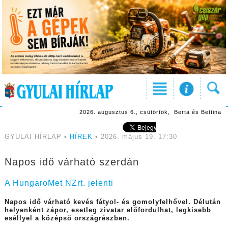
2026. augusztus 6., csütörtök, Berta és Bettina
GYULAI HÍRLAP •
HÍREK
• 2026. május 19. 17:30
Napos idő várható szerdán
A HungaroMet NZrt. jelenti
Napos idő várható kevés fátyol- és gomolyfelhővel. Délután
helyenként zápor, esetleg zivatar előfordulhat, legkisebb
eséllyel a középső országrészben.