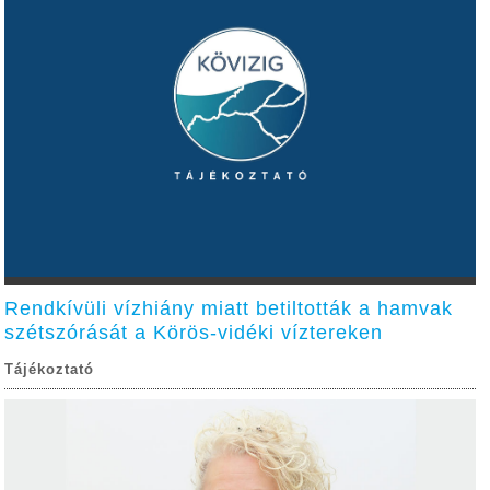
Rendkívüli vízhiány miatt betiltották a hamvak
szétszórását a Körös-vidéki víztereken
Tájékoztató