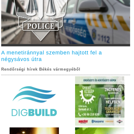
A menetiránnyal szemben hajtott fel a
négysávos útra
Rendőrségi hírek Békés vármegyéből