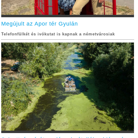
Megújult az Apor tér Gyulán
Telefonfülkét és ivókutat is kapnak a németvárosiak