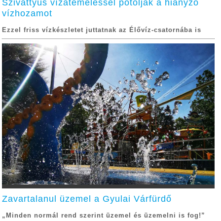
Szivattyús vízátemeléssel pótolják a hiányzó
vízhozamot
Ezzel friss vízkészletet juttatnak az Élővíz-csatornába is
Zavartalanul üzemel a Gyulai Várfürdő
„Minden normál rend szerint üzemel és üzemelni is fog!”