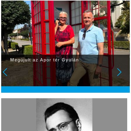
Megújult az Apor tér Gyulán