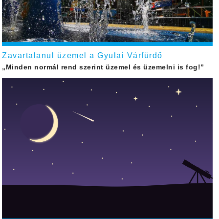
Zavartalanul üzemel a Gyulai Várfürdő
„Minden normál rend szerint üzemel és üzemelni is fog!”