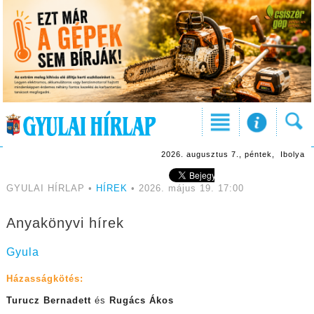
2026. augusztus 7., péntek, Ibolya
GYULAI HÍRLAP •
HÍREK
• 2026. május 19. 17:00
Anyakönyvi hírek
Gyula
Házasságkötés:
Turucz Bernadett
és
Rugács Ákos