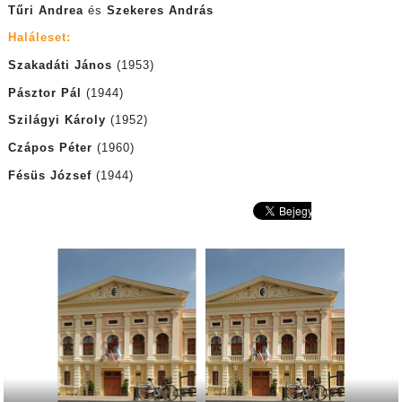
Tűri Andrea
és
Szekeres András
Haláleset:
Szakadáti János
(1953)
Pásztor Pál
(1944)
Szilágyi Károly
(1952)
Czápos Péter
(1960)
Fésüs József
(1944)