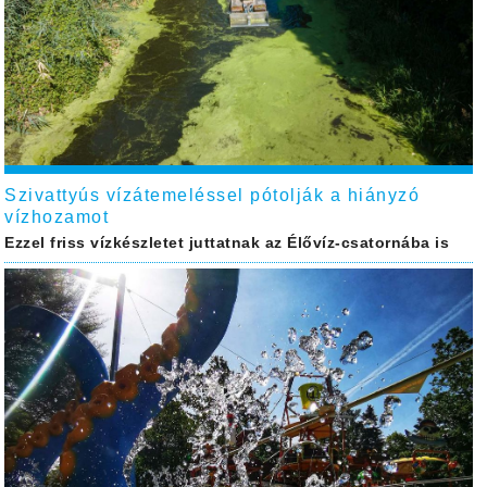
Szivattyús vízátemeléssel pótolják a hiányzó
vízhozamot
Ezzel friss vízkészletet juttatnak az Élővíz-csatornába is