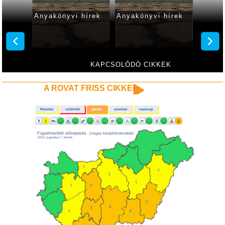
hírek
Anyakönyvi hírek
Anyakönyvi hírek
Anyakö
KAPCSOLÓDÓ CIKKEK
A ROVAT FRISS CIKKEI