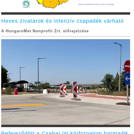
Heves zivatarok és intenzív csapadék várható
A HungaroMet Nonprofit Zrt. előrejelzése
Befejeződött a Csabai úti körforgalom harmadik