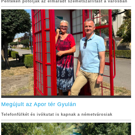
Pénteken pótolják az elmaradt szemétszállítást a városban
Megújult az Apor tér Gyulán
Telefonfülkét és ivókutat is kapnak a németvárosiak