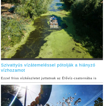
Szivattyús vízátemeléssel pótolják a hiányzó
vízhozamot
Ezzel friss vízkészletet juttatnak az Élővíz-csatornába is