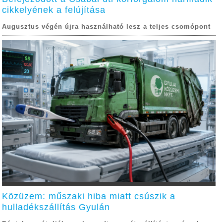
cikkelyének a felújítása
Augusztus végén újra használható lesz a teljes csomópont
Közüzem: műszaki hiba miatt csúszik a
hulladékszállítás Gyulán