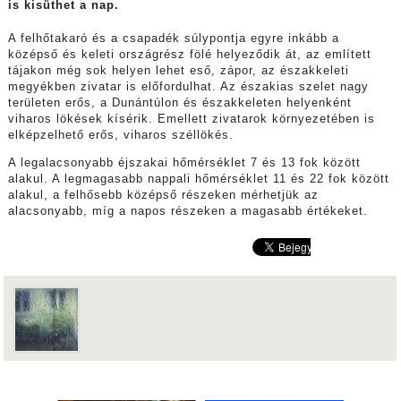
is kisüthet a nap.
A felhőtakaró és a csapadék súlypontja egyre inkább a
középső és keleti országrész fölé helyeződik át, az említett
tájakon még sok helyen lehet eső, zápor, az északkeleti
megyékben zivatar is előfordulhat. Az északias szelet nagy
területen erős, a Dunántúlon és északkeleten helyenként
viharos lökések kísérik. Emellett zivatarok környezetében is
elképzelhető erős, viharos széllökés.
A legalacsonyabb éjszakai hőmérséklet 7 és 13 fok között
alakul. A legmagasabb nappali hőmérséklet 11 és 22 fok között
alakul, a felhősebb középső részeken mérhetjük az
alacsonyabb, míg a napos részeken a magasabb értékeket.