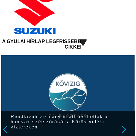
A GYULAI HÍRLAP LEGFRISSEBB
CIKKEI
Rendkívüli vízhiány miatt betiltották a
I
hamvak szétszórását a Körös-vidéki
s
víztereken