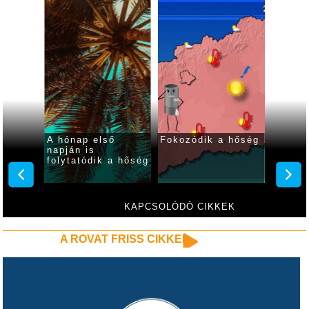
A hónap első
Fokozódik a hőség
Fokozódik a
napján is
kánikula a
folytatódik a hőség
hétvégén
KAPCSOLÓDÓ CIKKEK
A ROVAT FRISS CIKKEI