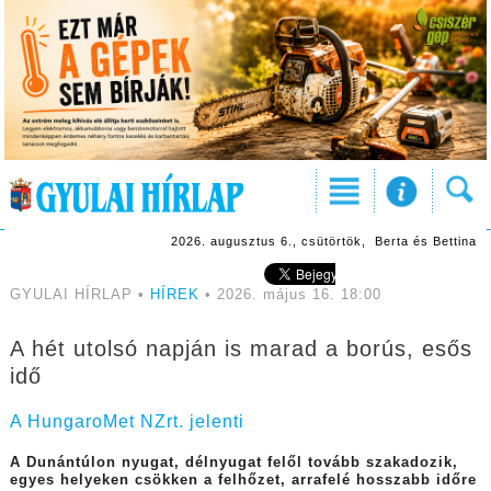
2026. augusztus 6., csütörtök, Berta és Bettina
GYULAI HÍRLAP •
HÍREK
• 2026. május 16. 18:00
A hét utolsó napján is marad a borús, esős
idő
A HungaroMet NZrt. jelenti
A Dunántúlon nyugat, délnyugat felől tovább szakadozik,
egyes helyeken csökken a felhőzet, arrafelé hosszabb időre