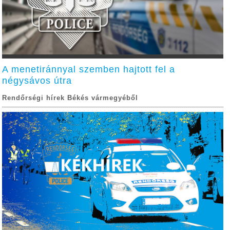
A menetiránnyal szemben hajtott fel a
négysávos útra
Rendőrségi hírek Békés vármegyéből