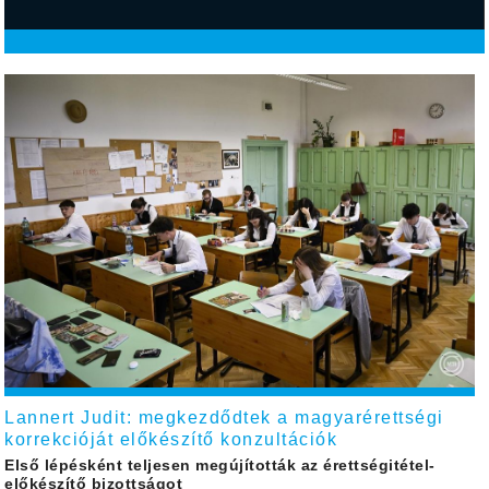
Lannert Judit: megkezdődtek a magyarérettségi
korrekcióját előkészítő konzultációk
Első lépésként teljesen megújították az érettségitétel-
előkészítő bizottságot