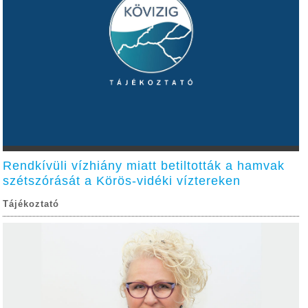
Rendkívüli vízhiány miatt betiltották a hamvak
szétszórását a Körös-vidéki víztereken
Tájékoztató