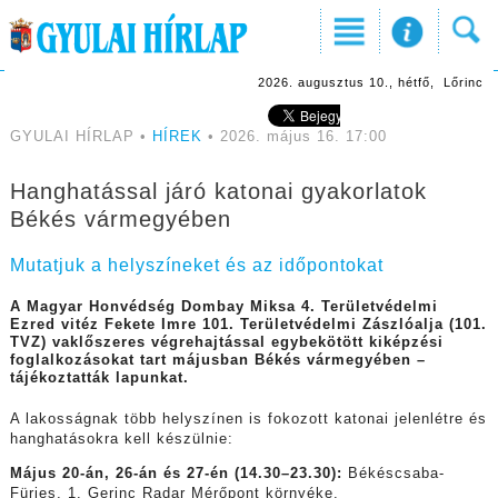
2026. augusztus 10., hétfő, Lőrinc
GYULAI HÍRLAP •
HÍREK
• 2026. május 16. 17:00
Hanghatással járó katonai gyakorlatok
Békés vármegyében
Mutatjuk a helyszíneket és az időpontokat
A Magyar Honvédség Dombay Miksa 4. Területvédelmi
Ezred vitéz Fekete Imre 101. Területvédelmi Zászlóalja (101.
TVZ) vaklőszeres végrehajtással egybekötött kiképzési
foglalkozásokat tart májusban Békés vármegyében –
tájékoztatták lapunkat.
A lakosságnak több helyszínen is fokozott katonai jelenlétre és
hanghatásokra kell készülnie:
Május 20-án, 26-án és 27-én (14.30–23.30):
Békéscsaba-
Fürjes, 1. Gerinc Radar Mérőpont környéke.