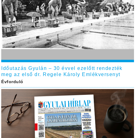
Időutazás Gyulán – 30 évvel ezelőtt rendezték
meg az első dr. Regele Károly Emlékversenyt
Évforduló