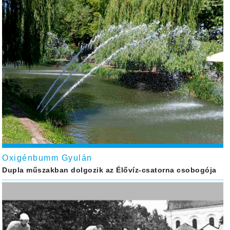
Oxigénbumm Gyulán
Dupla műszakban dolgozik az Élővíz-csatorna csobogója