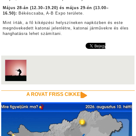
Május 28-án (12.30–19.20) és május 29-én (13.00–
16.50):
Békéscsaba, A-B Expo területe.
Mint írták, a fő kiképzési helyszíneken napközben és este
megnövekedett katonai jelenlétre, katonai járművekre és éles
hanghatásra lehet számítani.
A ROVAT FRISS CIKKEI