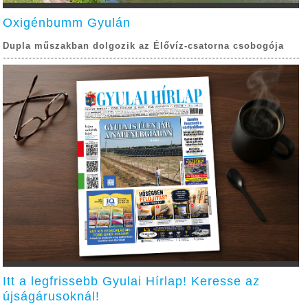
Oxigénbumm Gyulán
Dupla műszakban dolgozik az Élővíz-csatorna csobogója
Itt a legfrissebb Gyulai Hírlap! Keresse az
újságárusoknál!