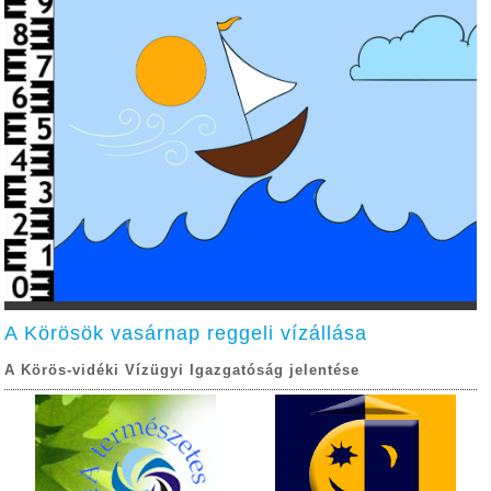
A Körösök vasárnap reggeli vízállása
A Körös-vidéki Vízügyi Igazgatóság jelentése