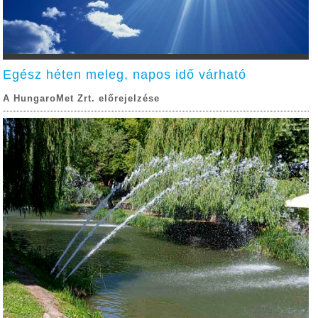
Egész héten meleg, napos idő várható
A HungaroMet Zrt. előrejelzése