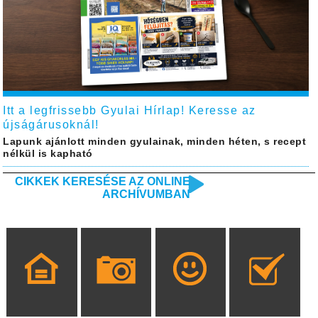
Itt a legfrissebb Gyulai Hírlap! Keresse az
újságárusoknál!
Lapunk ajánlott minden gyulainak, minden héten, s recept
nélkül is kapható
CIKKEK KERESÉSE AZ ONLINE
ARCHÍVUMBAN