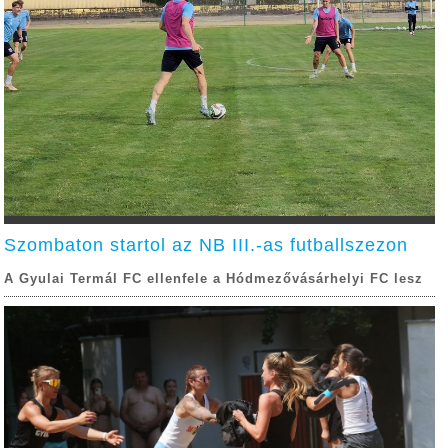
Szombaton startol az NB III.-as futballszezon
A Gyulai Termál FC ellenfele a Hódmezővásárhelyi FC lesz