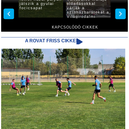
z
játszik a gyulai
előadásokkal
Várfür
rsenyt
focicsapat
várják a
ferget
színházbarátokat a
progra
5-én a
Világirodalmi
Klasszikusok
Fesztiválján
KAPCSOLÓDÓ CIKKEK
A ROVAT FRISS CIKKEI