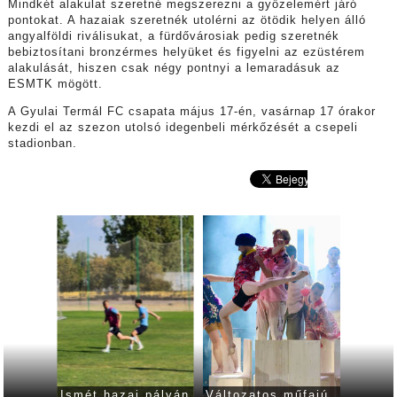
Mindkét alakulat szeretné megszerezni a győzelemért járó
pontokat. A hazaiak szeretnék utolérni az ötödik helyen álló
angyalföldi riválisukat, a fürdővárosiak pedig szeretnék
bebiztosítani bronzérmes helyüket és figyelni az ezüstérem
alakulását, hiszen csak négy pontnyi a lemaradásuk az
ESMTK mögött.
A Gyulai Termál FC csapata május 17-én, vasárnap 17 órakor
kezdi el az szezon utolsó idegenbeli mérkőzését a csepeli
stadionban.
e
Ismét hazai pályán
Változatos műfajú
Mutatj