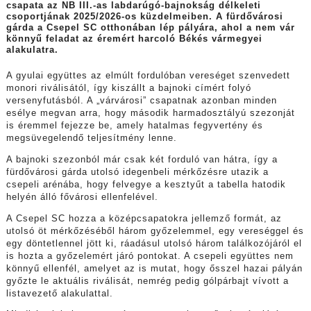
csapata az NB III.-as labdarúgó-bajnokság délkeleti
csoportjának 2025/2026-os
küzdelmeiben. A fürdővárosi
gárda a Csepel SC otthonában lép pályára, ahol a nem vár
könnyű feladat az éremért harcoló Békés vármegyei
alakulatra.
A gyulai együttes az elmúlt fordulóban vereséget szenvedett
monori riválisától, így kiszállt a bajnoki címért folyó
versenyfutásból. A „várvárosi” csapatnak azonban minden
esélye megvan arra, hogy második harmadosztályú szezonját
is éremmel fejezze be, amely hatalmas fegyvertény és
megsüvegelendő teljesítmény lenne.
A bajnoki szezonból már csak két forduló van hátra, így a
fürdővárosi gárda utolsó idegenbeli mérkőzésre utazik a
csepeli arénába, hogy felvegye a kesztyűt a tabella hatodik
helyén álló fővárosi ellenfelével.
A Csepel SC hozza a középcsapatokra jellemző formát, az
utolsó öt mérkőzéséből három győzelemmel, egy vereséggel és
egy döntetlennel jött ki, ráadásul utolsó három találkozójáról el
is hozta a győzelemért járó pontokat. A csepeli együttes nem
könnyű ellenfél, amelyet az is mutat, hogy ősszel hazai pályán
győzte le aktuális riválisát, nemrég pedig gólpárbajt vívott a
listavezető alakulattal.