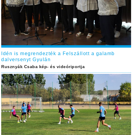
Idén is megrendezték a Felszállott a galamb
dalversenyt Gyulán
Rusznyák Csaba kép- és videóriportja