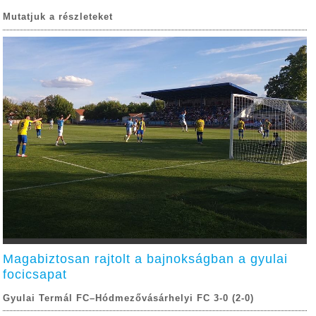
Mutatjuk a részleteket
Magabiztosan rajtolt a bajnokságban a gyulai
focicsapat
Gyulai Termál FC–Hódmezővásárhelyi FC 3-0 (2-0)