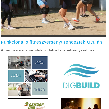
Funkcionális fitneszversenyt rendeztek Gyulán
A fürdővárosi sportolók voltak a legeredményesebbek