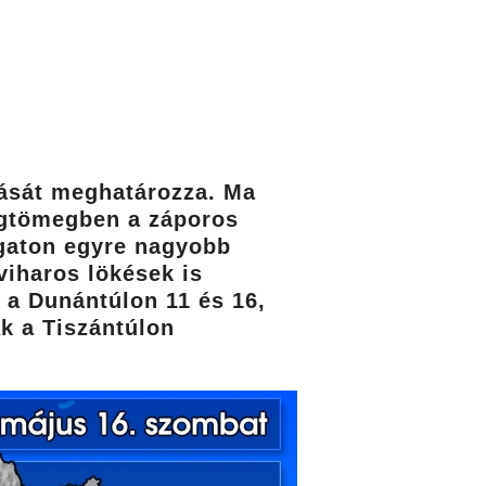
rását meghatározza. Ma
égtömegben a záporos
ugaton egyre nagyobb
viharos lökések is
 a Dunántúlon 11 és 16,
ak a Tiszántúlon