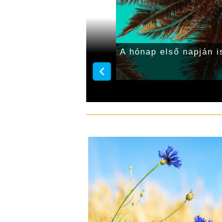
or, zivatar
A hónap első napján i