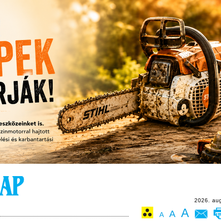
2026. au
A
A
A