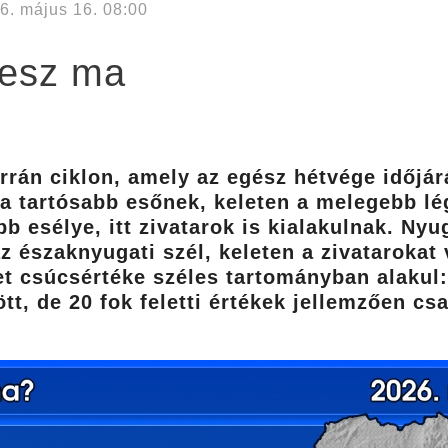
6. május 16. 08:00
lesz ma
rrán ciklon, amely az egész hétvége időjá
a tartósabb esőnek, keleten a melegebb l
 esélye, itt zivatarok is kialakulnak. Ny
 északnyugati szél, keleten a zivatarokat 
et csúcsértéke széles tartományban alakul:
tt, de 20 fok feletti értékek jellemzően cs