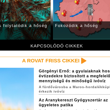
s folytatódik a hőség
Fokozódik a hőség
KAPCSOLÓDÓ CIKKEK
A ROVAT FRISS CIKKEI
Görgényi Ernő: a gyulaiaknak ho
évtizedekre biztosított a megfelel
mennyiségű és minőségű ivóvíz
A fürdővárosba a Maros-hordalékkúp
érkezik ivóvíz
Az Aranykereszt Gyógyszertár az
ügyeletes patika