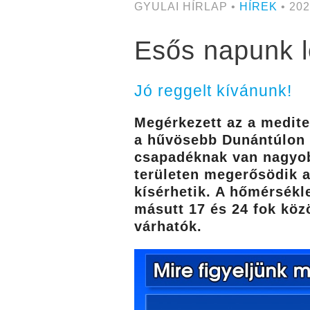
GYULAI HÍRLAP •
HÍREK
• 202
Esős napunk 
Jó reggelt kívánunk!
Megérkezett az a medite
a hűvösebb Dunántúlon 
csapadéknak van nagyobb
területen megerősödik az
kísérhetik. A hőmérsékl
másutt 17 és 24 fok közö
várhatók.