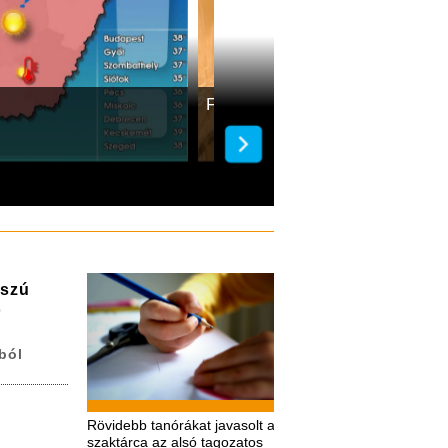
Fokozódik a kánikula a h
sszú
ő
ból
Rövidebb tanórákat javasolt a
szaktárca az alsó tagozatos