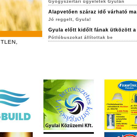
Gyógyszertári ügyeletek Gyulán
Alapvetően száraz idő várható ma
Jó reggelt, Gyula!
Gyula előtt kidőlt fának ütközött 
Pótlóbuszokat állítottak be
TLEN,