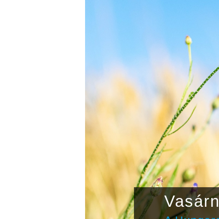
ták fel
Vasárn