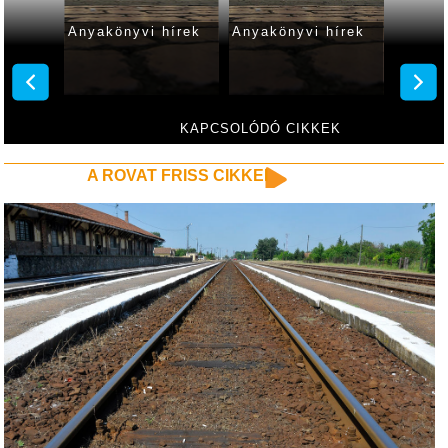
hírek
Anyakönyvi hírek
Anyakönyvi hírek
Anyakö
KAPCSOLÓDÓ CIKKEK
A ROVAT FRISS CIKKEI