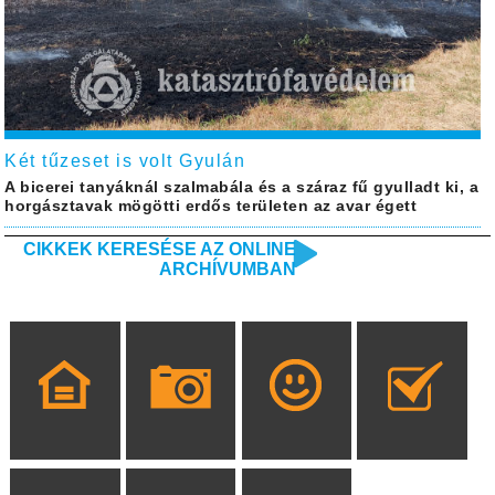
Két tűzeset is volt Gyulán
A bicerei tanyáknál szalmabála és a száraz fű gyulladt ki, a
horgásztavak mögötti erdős területen az avar égett
CIKKEK KERESÉSE AZ ONLINE
ARCHÍVUMBAN