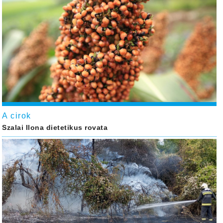
A cirok
Szalai Ilona dietetikus rovata