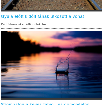
Gyula előtt kidőlt fának ütközött a vonat
Pótlóbuszokat állítottak be
Szombaton a kevés fátyol- és gomolyfelhő