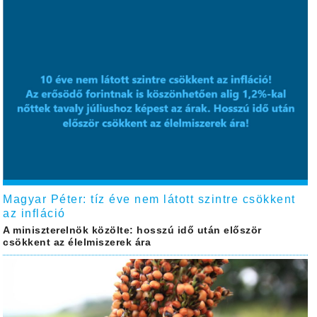
Magyar Péter: tíz éve nem látott szintre csökkent
az infláció
A miniszterelnök közölte: hosszú idő után először
csökkent az élelmiszerek ára