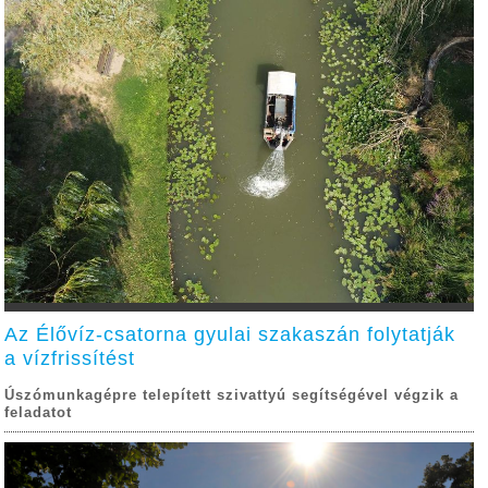
Az Élővíz-csatorna gyulai szakaszán folytatják
a vízfrissítést
Úszómunkagépre telepített szivattyú segítségével végzik a
feladatot