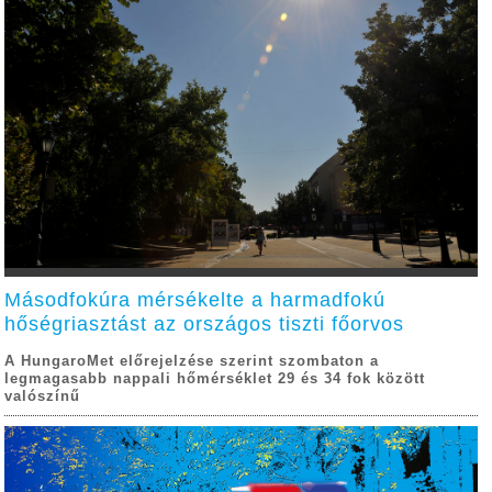
Másodfokúra mérsékelte a harmadfokú
hőségriasztást az országos tiszti főorvos
A HungaroMet előrejelzése szerint szombaton a
legmagasabb nappali hőmérséklet 29 és 34 fok között
valószínű