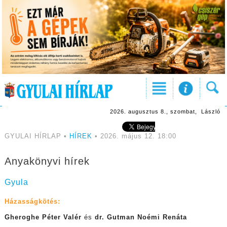
2026. augusztus 8., szombat, László
GYULAI HÍRLAP •
HÍREK
• 2026. május 12. 18:00
Anyakönyvi hírek
Gyula
Házasságkötés:
Gheroghe Péter Valér
és
dr. Gutman Noémi Renáta