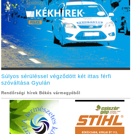
Súlyos sérüléssel végződött két ittas férfi
szóváltása Gyulán
Rendőrségi hírek Békés vármegyéből