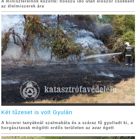
A miniszterelnök közölte: hosszú idő után először csökkent
az élelmiszerek ára
Két tűzeset is volt Gyulán
A bicerei tanyáknál szalmabála és a száraz fű gyulladt ki, a
horgásztavak mögötti erdős területen az avar égett