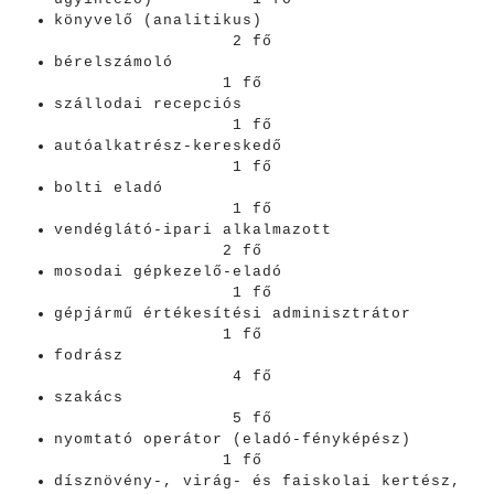
könyvelő (analitikus)
2 fő
bérelszámoló
1 fő
szállodai recepciós
1 fő
autóalkatrész-kereskedő
1 fő
bolti eladó
1 fő
vendéglátó-ipari alkalmazott
2 fő
mosodai gépkezelő-eladó
1 fő
gépjármű értékesítési adminisztrátor
1 fő
fodrász
4 fő
szakács
5 fő
nyomtató operátor (eladó-fényképész)
1 fő
dísznövény-, virág- és faiskolai kertész,