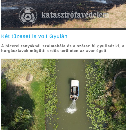
Két tűzeset is volt Gyulán
A bicerei tanyáknál szalmabála és a száraz fű gyulladt ki, a
horgásztavak mögötti erdős területen az avar égett