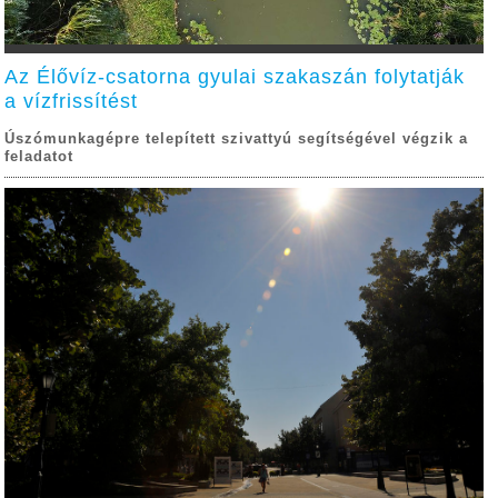
Az Élővíz-csatorna gyulai szakaszán folytatják
a vízfrissítést
Úszómunkagépre telepített szivattyú segítségével végzik a
feladatot