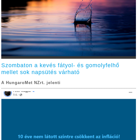
Szombaton a kevés fátyol- és gomolyfelhő
mellet sok napsütés várható
A HungaroMet NZrt. jelenti