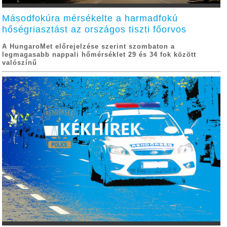
Másodfokúra mérsékelte a harmadfokú
hőségriasztást az országos tiszti főorvos
A HungaroMet előrejelzése szerint szombaton a
legmagasabb nappali hőmérséklet 29 és 34 fok között
valószínű