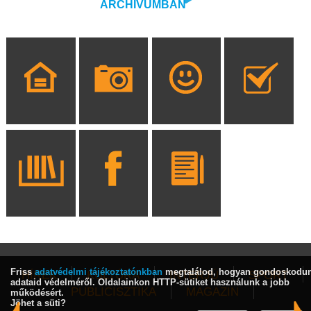
ARCHÍVUMBAN
Friss
adatvédelmi tájékoztatónkban
megtalálod, hogyan gondoskodu
HÍREK
KULTÚRA
INTERJÚ
SPORT
adataid védelméről. Oldalainkon HTTP-sütiket használunk a jobb
PUBLICISZTIKA
MAGAZIN
működésért.
Jöhet a süti?