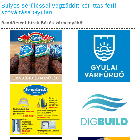
Súlyos sérüléssel végződött két ittas férfi
szóváltása Gyulán
Rendőrségi hírek Békés vármegyéből