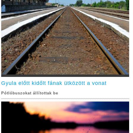
Gyula előtt kidőlt fának ütközött a vonat
Pótlóbuszokat állítottak be