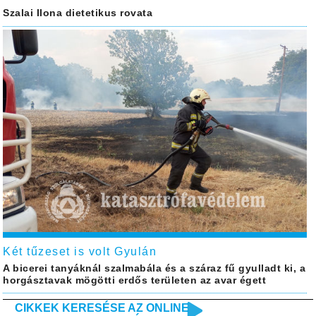
Szalai Ilona dietetikus rovata
Két tűzeset is volt Gyulán
A bicerei tanyáknál szalmabála és a száraz fű gyulladt ki, a
horgásztavak mögötti erdős területen az avar égett
CIKKEK KERESÉSE AZ ONLINE