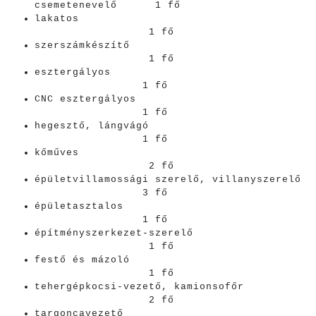
csemetenevelő 1 fő
lakatos
1 fő
szerszámkészítő
1 fő
esztergályos
1 fő
CNC esztergályos
1 fő
hegesztő, lángvágó
1 fő
kőműves
2 fő
épületvillamossági szerelő, villanyszerelő
3 fő
épületasztalos
1 fő
építményszerkezet-szerelő
1 fő
festő és mázoló
1 fő
tehergépkocsi-vezető, kamionsofőr
2 fő
targoncavezető