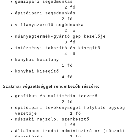
gumiipari segédmunkás
2 fő
építőipari segédmunkás
2 fő
villanyszerelő segédmunka
2 fő
műanyagtermék-gyártó gép kezelője
3 fő
intézményi takarító és kisegítő
4 fő
konyhai kézilány
1 fő
konyhai kisegítő
4 fő
Szakmai végzettséggel rendelkezők részére:
grafikus és multimédia-tervező
2 fő
építőipari tevékenységet folytató egység
vezetője 1 fő
műszaki rajzoló, szerkesztő
1 fő
általános irodai adminisztrátor (műszaki
ügyintéző) 1 fő