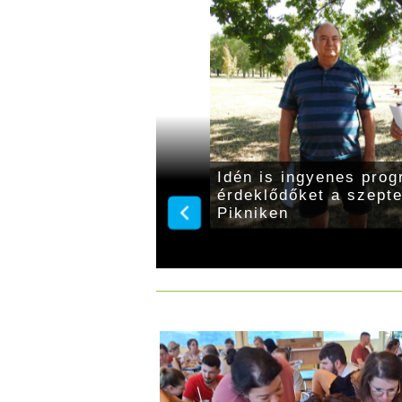
dézik fel a Boróka
Idén is ingyenes prog
érdeklődőket a szept
Pikniken