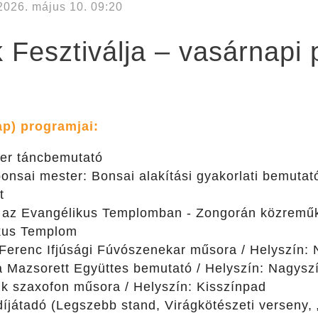
2026. május 10. 09:20
k Fesztiválja – vasárnapi
ap) programjai:
er táncbemutató
onsai mester: Bonsai alakítási gyakorlati bemutató
t
t az Evangélikus Templomban - Zongorán közreműkö
ikus Templom
Ferenc Ifjúsági Fúvószenekar műsora / Helyszín:
 Mazsorett Együttes bemutató / Helyszín: Nagysz
k szaxofon műsora / Helyszín: Kisszínpad
játadó (Legszebb stand, Virágkötészeti verseny, „A