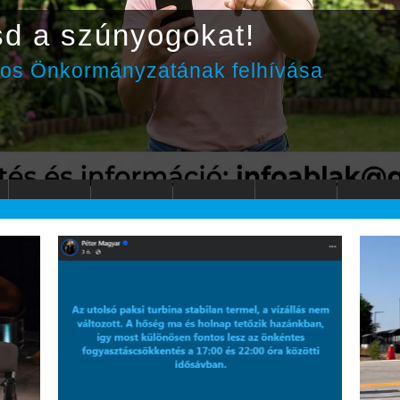
sd a szúnyogokat!
ros Önkormányzatának felhívása