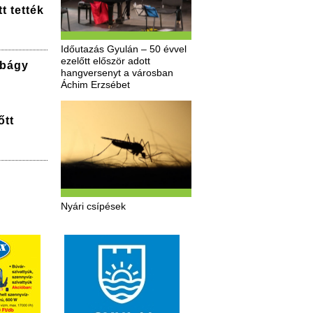
t tették
Időutazás Gyulán – 50 évvel
ezelőtt először adott
bbágy
hangversenyt a városban
Áchim Erzsébet
őtt
Nyári csípések