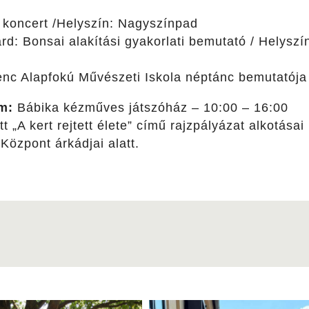
 koncert /Helyszín: Nagyszínpad
árd: Bonsai alakítási gyakorlati bemutató / Helysz
nc Alapfokú Művészeti Iskola néptánc bemutatója
m:
Bábika kézműves játszóház – 10:00 – 16:00
att „A kert rejtett élete” című rajzpályázat alkotás
özpont árkádjai alatt.