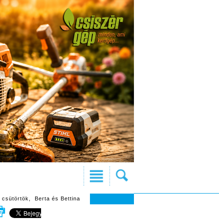
 csütörtök, Berta és Bettina