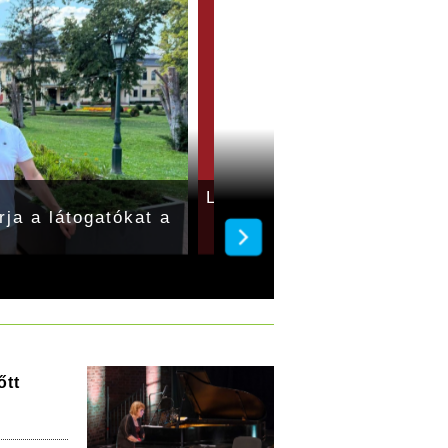
Lukács András: Országhá
ja a látogatókat a
őtt