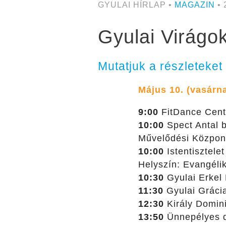
GYULAI HÍRLAP •
MAGAZIN
• 
Gyulai Virágo
Mutatjuk a részleteket
Május 10. (vasárn
9:00
FitDance Cent
10:00
Spect Antal b
Művelődési Közpon
10:00
Istentisztele
Helyszín: Evangél
10:30
Gyulai Erkel 
11:30
Gyulai Grácia
12:30
Király Domini
13:50
Ünnepélyes dí