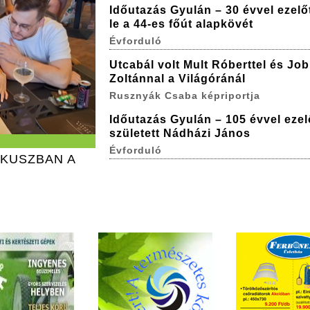
Időutazás Gyulán – 30 évvel ezelőt
le a 44-es főút alapkövét
Évforduló
Utcabál volt Mult Róberttel és Jo
Zoltánnal a Világóránál
Rusznyák Csaba képriportja
Időutazás Gyulán – 105 évvel ezel
született Nádházi János
Évforduló
ÓKUSZBAN A