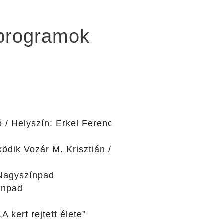
 programok
 / Helyszín: Erkel Ferenc
dik Vozár M. Krisztián /
 Nagyszínpad
ínpad
 kert rejtett élete”