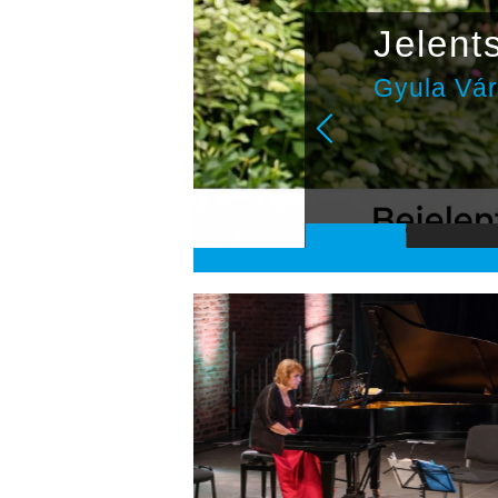
z
Jelent
niken
Gyula Vá