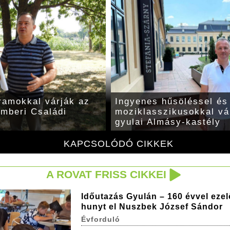
ramokkal várják az
Ingyenes hűsöléssel és
emberi Családi
moziklasszikusokkal vár
gyulai Almásy-kastély
KAPCSOLÓDÓ CIKKEK
A ROVAT FRISS CIKKEI
Időutazás Gyulán – 160 évvel ezel
hunyt el Nuszbek József Sándor
Évforduló