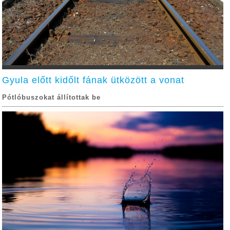
Gyula előtt kidőlt fának ütközött a vonat
Pótlóbuszokat állítottak be