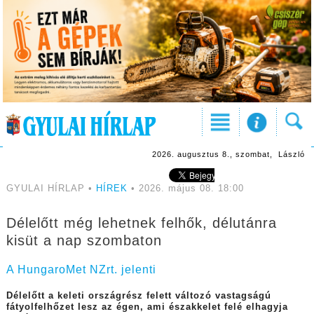
2026. augusztus 8., szombat, László
GYULAI HÍRLAP •
HÍREK
• 2026. május 08. 18:00
Délelőtt még lehetnek felhők, délutánra
kisüt a nap szombaton
A HungaroMet NZrt. jelenti
Délelőtt a keleti országrész felett változó vastagságú
fátyolfelhőzet lesz az égen, ami északkelet felé elhagyja