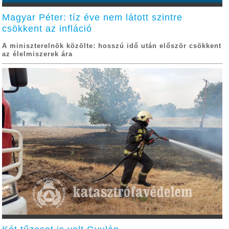
Magyar Péter: tíz éve nem látott szintre
csökkent az infláció
A miniszterelnök közölte: hosszú idő után először csökkent
az élelmiszerek ára