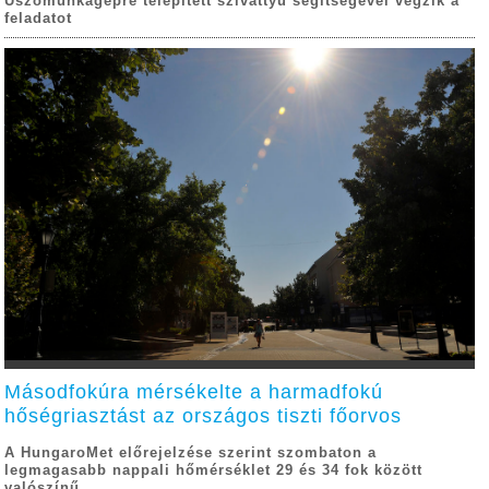
Úszómunkagépre telepített szivattyú segítségével végzik a
feladatot
Másodfokúra mérsékelte a harmadfokú
hőségriasztást az országos tiszti főorvos
A HungaroMet előrejelzése szerint szombaton a
legmagasabb nappali hőmérséklet 29 és 34 fok között
valószínű