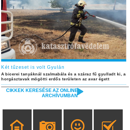
Két tűzeset is volt Gyulán
A bicerei tanyáknál szalmabála és a száraz fű gyulladt ki, a
horgásztavak mögötti erdős területen az avar égett
CIKKEK KERESÉSE AZ ONLINE
ARCHÍVUMBAN