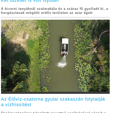
Két tűzeset is volt Gyulán
A bicerei tanyáknál szalmabála és a száraz fű gyulladt ki, a
horgásztavak mögötti erdős területen az avar égett
Az Élővíz-csatorna gyulai szakaszán folytatják
a vízfrissítést