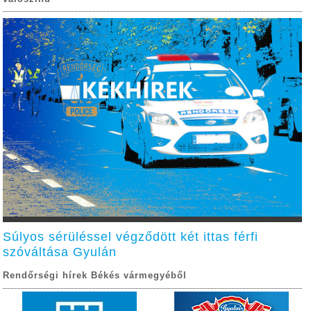
Súlyos sérüléssel végződött két ittas férfi
szóváltása Gyulán
Rendőrségi hírek Békés vármegyéből