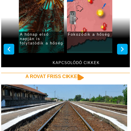
 ma
A hónap első
Fokozódik a hőség
Fokozó
ar
napján is
kániku
folytatódik a hőség
hétvé
KAPCSOLÓDÓ CIKKEK
A ROVAT FRISS CIKKEI