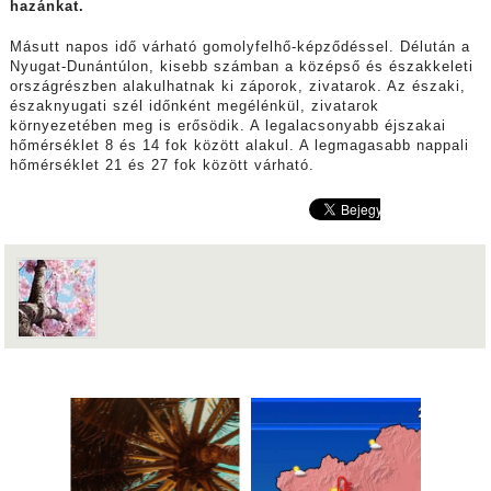
hazánkat.
Másutt napos idő várható gomolyfelhő-képződéssel. Délután a
Nyugat-Dunántúlon, kisebb számban a középső és északkeleti
országrészben alakulhatnak ki záporok, zivatarok. Az északi,
északnyugati szél időnként megélénkül, zivatarok
környezetében meg is erősödik. A legalacsonyabb éjszakai
hőmérséklet 8 és 14 fok között alakul. A legmagasabb nappali
hőmérséklet 21 és 27 fok között várható.