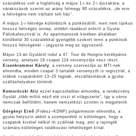
százalékos volt a foglaltság a május 1-i és 2-i éjszakára; a
várakozások szerint az arány felmegy 80 százalékra, „de erre
a hétvégére nem várható telt ház”.
A május 1-i hétvége különbözik a pünkösditől, mert nem tipikus
hosszú hétvégés ünnep, utóbbit ráadásul erősíti a Gyulai
Pálinkafesztivál is. Az apartmanosok körében általában
körülbelül 30 százalékkal gyengébb szokott lenni a pünkösdi
hosszú hétvégénél – jegyezte meg az ügyvezető.
Május 13-án Gyuláról indul a 47. Tour de Hongrie kerékpáros
verseny, amelyen 19 csapat 114 versenyzője vesz részt.
Eisenkrammer Károly
, a verseny szervezője az MTI-nek
elmondta, minden csapat 3 tartalék versenyzőt is regisztrál, a
stábok csapatoként 13–25 tagúak, elszállásolásuk a gyulai
szálláshelyeken történik.
Komoróczki Aliz
ezzel kapcsolatban elmondta, a rendezvény
Gyulát „több millió néző elé viszi el világszerte”, így a város
nemcsak belföldön, hanem nemzetközi szinten is megjelenik.
Görgényi Ernő
(Fidesz–KDNP) polgármester elmondta, a
gyulai helyszín abból a szempontból is különleges, hogy a
csapatok kivétel nélkül itt szállnak meg, ami a rajongók
számára különleges találkozási lehetőséget kínál.