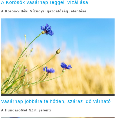
A Körösök vasárnap reggeli vízállása
A Körös-vidéki Vízügyi Igazgatóság jelentése
Vasárnap jobbára felhőtlen, száraz idő várható
A HungaroMet NZrt. jelenti