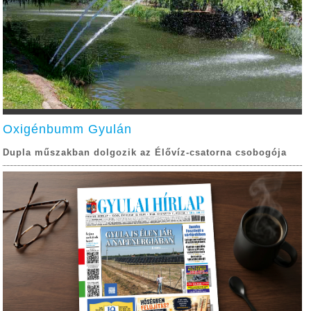
Oxigénbumm Gyulán
Dupla műszakban dolgozik az Élővíz-csatorna csobogója