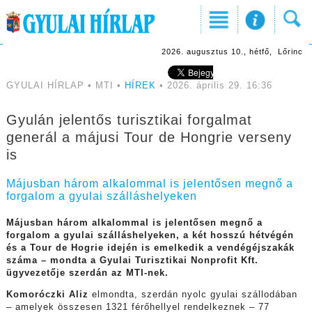
2026. augusztus 10., hétfő, Lőrinc
GYULAI HÍRLAP • MTI •
HÍREK
• 2026. április 29. 16:36
Gyulán jelentős turisztikai forgalmat
generál a májusi Tour de Hongrie verseny
is
Májusban három alkalommal is jelentősen megnő a
forgalom a gyulai szálláshelyeken
Májusban három alkalommal is jelentősen megnő a
forgalom a gyulai szálláshelyeken, a két hosszú hétvégén
és a Tour de Hogrie idején is emelkedik a vendégéjszakák
száma – mondta a Gyulai Turisztikai Nonprofit Kft.
ügyvezetője szerdán az MTI-nek.
Komoróczki Aliz
elmondta, szerdán nyolc gyulai szállodában
– amelyek összesen 1321 férőhellyel rendelkeznek – 77