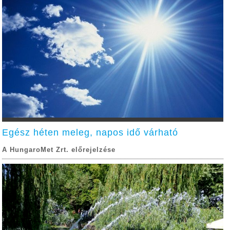
Egész héten meleg, napos idő várható
A HungaroMet Zrt. előrejelzése