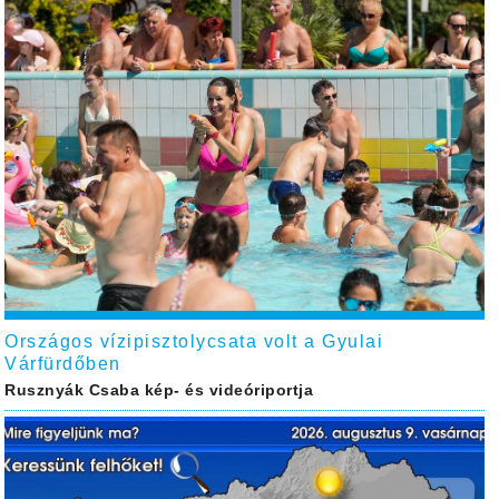
Országos vízipisztolycsata volt a Gyulai
Várfürdőben
Rusznyák Csaba kép- és videóriportja