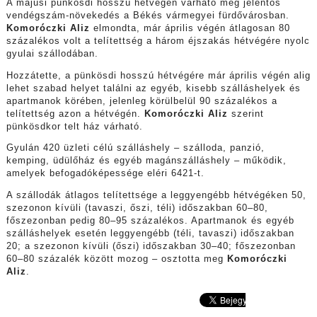
A májusi pünkösdi hosszú hétvégén várható még jelentős
vendégszám-növekedés a Békés vármegyei fürdővárosban.
Komoróczki Aliz
elmondta, már április végén átlagosan 80
százalékos volt a telítettség a három éjszakás hétvégére nyolc
gyulai szállodában.
Hozzátette, a pünkösdi hosszú hétvégére már április végén alig
lehet szabad helyet találni az egyéb, kisebb szálláshelyek és
apartmanok körében, jelenleg körülbelül 90 százalékos a
telítettség azon a hétvégén.
Komoróczki Aliz
szerint
pünkösdkor telt ház várható.
Gyulán 420 üzleti célú szálláshely – szálloda, panzió,
kemping, üdülőház és egyéb magánszálláshely – működik,
amelyek befogadóképessége eléri 6421-t.
A szállodák átlagos telítettsége a leggyengébb hétvégéken 50,
szezonon kívüli (tavaszi, őszi, téli) időszakban 60–80,
főszezonban pedig 80–95 százalékos. Apartmanok és egyéb
szálláshelyek esetén leggyengébb (téli, tavaszi) időszakban
20; a szezonon kívüli (őszi) időszakban 30–40; főszezonban
60–80 százalék között mozog – osztotta meg
Komoróczki
Aliz
.