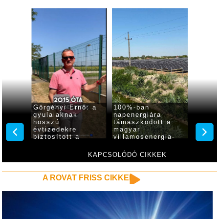
l és
Görgényi Ernő: a
100%-ban
Ingye
 is
gyulaiaknak
napenergiára
hűsölé
hosszú
támaszkodott a
mozikl
évtizedekre
magyar
várja 
biztosított a
villamosenergia-
a gyul
megfelelő
rendszer, Gyula is
kastél
mennyiségű és
élen jár
KAPCSOLÓDÓ CIKKEK
minőségű ivóvíz
A ROVAT FRISS CIKKEI