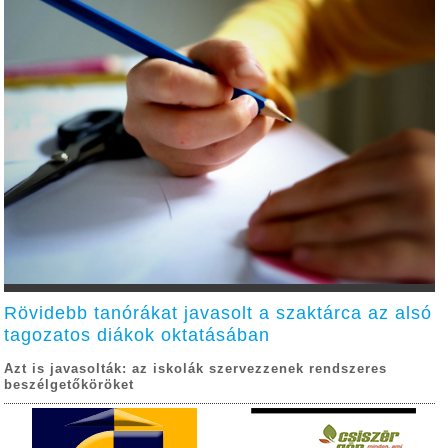
Rövidebb tanórákat javasolt a szaktárca az alsó
tagozatos diákok oktatásában
Azt is javasolták: az iskolák szervezzenek rendszeres
beszélgetőköröket