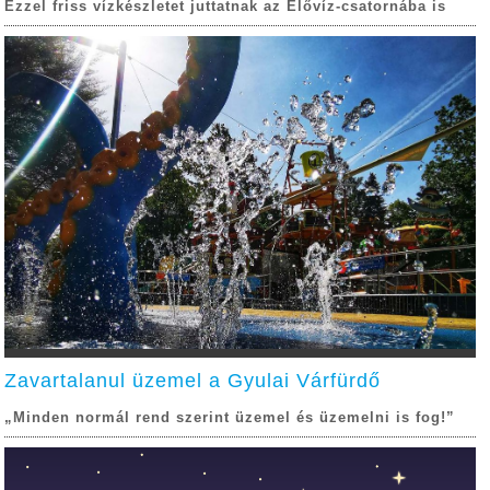
Ezzel friss vízkészletet juttatnak az Élővíz-csatornába is
Zavartalanul üzemel a Gyulai Várfürdő
„Minden normál rend szerint üzemel és üzemelni is fog!”