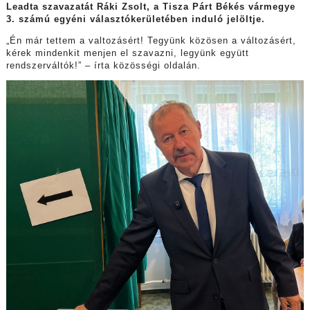
Leadta szavazatát Ráki Zsolt, a Tisza Párt Békés vármegye
3. számú egyéni választókerületében induló jelöltje.
„Én már tettem a valtozásért! Tegyünk közösen a változásért,
kérek mindenkit menjen el szavazni, legyünk együtt
rendszerváltók!” – írta közösségi oldalán.