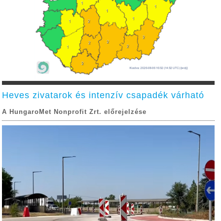
Heves zivatarok és intenzív csapadék várható
A HungaroMet Nonprofit Zrt. előrejelzése