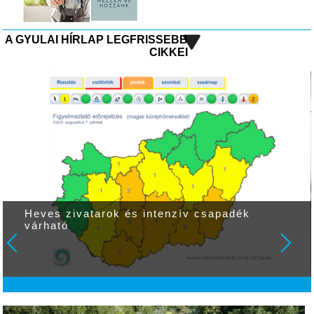
A GYULAI HÍRLAP LEGFRISSEBB
CIKKEI
Heves zivatarok és intenzív csapadék
várható