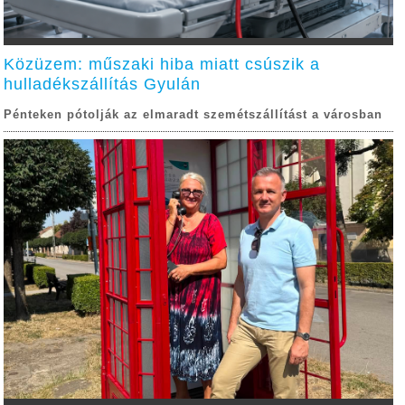
Közüzem: műszaki hiba miatt csúszik a
hulladékszállítás Gyulán
Pénteken pótolják az elmaradt szemétszállítást a városban