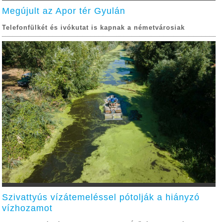
Megújult az Apor tér Gyulán
Telefonfülkét és ivókutat is kapnak a németvárosiak
Szivattyús vízátemeléssel pótolják a hiányzó
vízhozamot