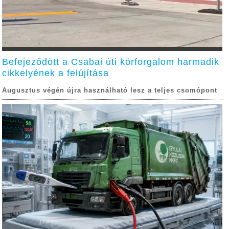
Befejeződött a Csabai úti körforgalom harmadik
cikkelyének a felújítása
Augusztus végén újra használható lesz a teljes csomópont