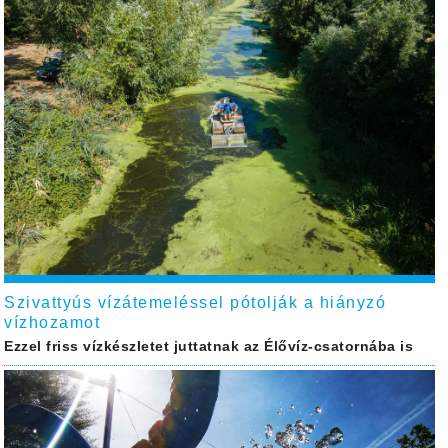
Szivattyús vízátemeléssel pótolják a hiányzó
vízhozamot
Ezzel friss vízkészletet juttatnak az Élővíz-csatornába is