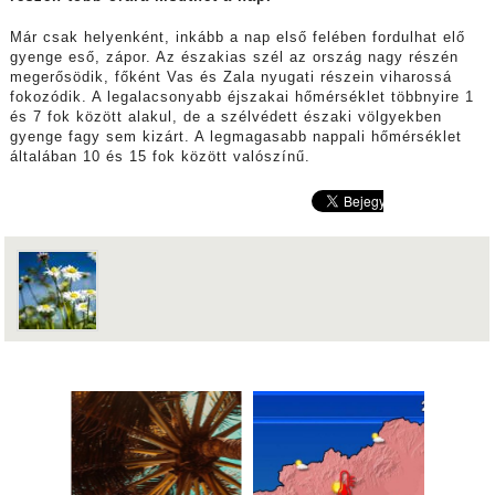
Már csak helyenként, inkább a nap első felében fordulhat elő
gyenge eső, zápor. Az északias szél az ország nagy részén
megerősödik, főként Vas és Zala nyugati részein viharossá
fokozódik. A legalacsonyabb éjszakai hőmérséklet többnyire 1
és 7 fok között alakul, de a szélvédett északi völgyekben
gyenge fagy sem kizárt. A legmagasabb nappali hőmérséklet
általában 10 és 15 fok között valószínű.