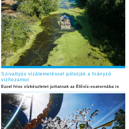
Szivattyús vízátemeléssel pótolják a hiányzó
vízhozamot
Ezzel friss vízkészletet juttatnak az Élővíz-csatornába is