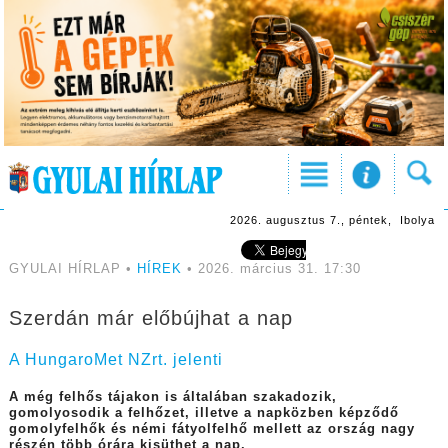
2026. augusztus 7., péntek, Ibolya
GYULAI HÍRLAP •
HÍREK
• 2026. március 31. 17:30
Szerdán már előbújhat a nap
A HungaroMet NZrt. jelenti
A még felhős tájakon is általában szakadozik,
gomolyosodik a felhőzet, illetve a napközben képződő
gomolyfelhők és némi fátyolfelhő mellett az ország nagy
részén több órára kisüthet a nap.