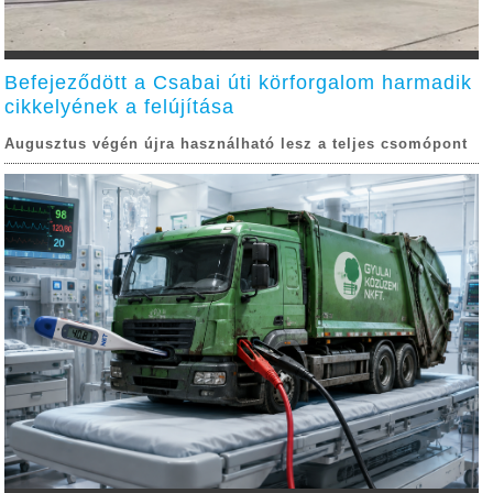
Befejeződött a Csabai úti körforgalom harmadik
cikkelyének a felújítása
Augusztus végén újra használható lesz a teljes csomópont