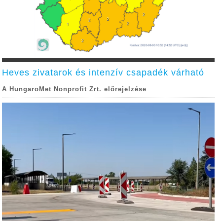
Heves zivatarok és intenzív csapadék várható
A HungaroMet Nonprofit Zrt. előrejelzése