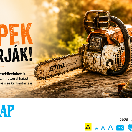
2026. 
A
A
A