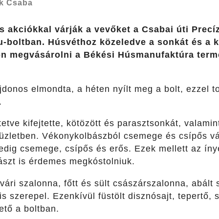
k Csaba
 akciókkal várják a vevőket a Csabai úti Precíz
u-boltban. Húsvéthoz közeledve a sonkát és a k
n megvásárolni a Békési Húsmanufaktúra termé
jdonos elmondta, a héten nyílt meg a bolt, ezzel t
.
etve kifejtette, kötözött és parasztsonkát, valamint 
z üzletben. Vékonykolbászból csemege és csípős vá
edig csemege, csípős és erős. Ezek mellett az ín
bászt is érdemes megkóstolniuk.
vári szalonna, főtt és sült császárszalonna, abált 
s szerepel. Ezenkívül füstölt disznósajt, tepertő, s
ető a boltban.