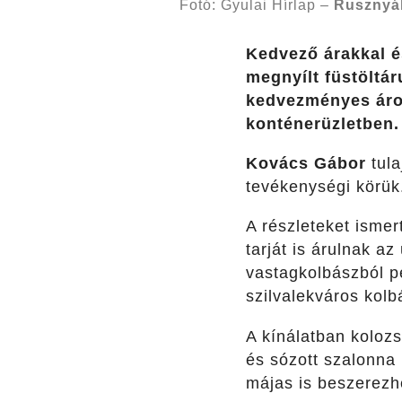
Fotó: Gyulai Hírlap –
Rusznyá
Kedvező árakkal és
megnyílt füstöltár
kedvezményes áro
konténerüzletben.
Kovács Gábor
tula
tevékenységi körük
A részleteket ismert
tarját is árulnak a
vastagkolbászból p
szilvalekváros kol
A kínálatban kolozs
és sózott szalonna i
májas is beszerezh