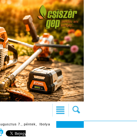
augusztus 7., péntek, Ibolya