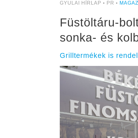
GYULAI HÍRLAP • PR •
MAGAZ
Füstöltáru-bol
sonka- és kol
Grilltermékek is rende