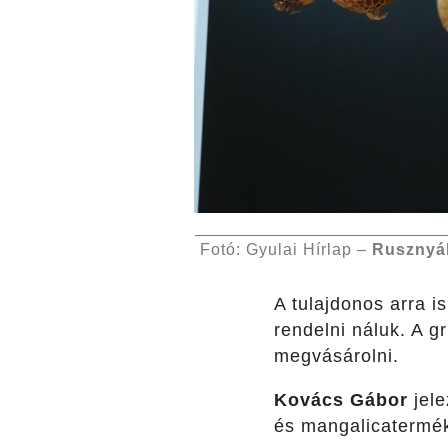
Fotó: Gyulai Hírlap –
Rusznyá
A tulajdonos arra is
rendelni náluk. A g
megvásárolni.
Kovács Gábor
jele
és mangalicaterméke