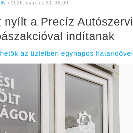
IN
• 2026. március 31. 18:00
t nyílt a Precíz Autószervi
bászakcióval indítanak
lhetők az üzletben egynapos határidővel