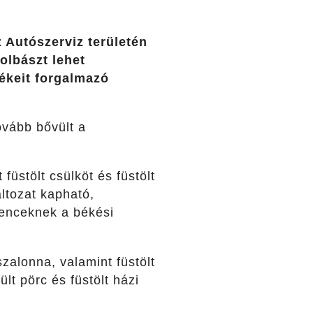
 Autószerviz területén
olbászt lehet
keit forgalmazó
ovább bővült a
füstölt csülköt és füstölt
ltozat kapható,
yenceknek a békési
szalonna, valamint füstölt
ült pörc és füstölt házi