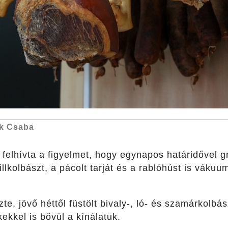
k Csaba
 felhívta a figyelmet, hogy egynapos határidővel gr
rillkolbászt, a pácolt tarját és a rablóhúst is vák
zte, jövő héttől füstölt bivaly-, ló- és szamárkolbás
kkel is bővül a kínálatuk.