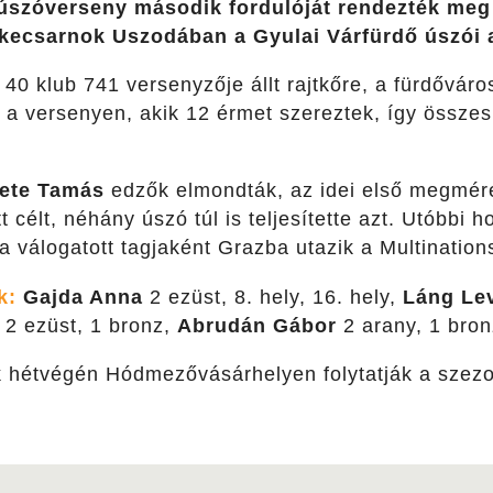
szóverseny második fordulóját rendezték meg 
kecsarnok Uszodában a Gyulai Várfürdő úszói 
0 klub 741 versenyzője állt rajtkőre, a fürdőváros
 a versenyen, akik 12 érmet szereztek, így összes
ete Tamás
edzők elmondták, az idei első megmér
ött célt, néhány úszó túl is teljesítette azt. Utóbbi 
 válogatott tagjaként Grazba utazik a Multinations
k:
Gajda Anna
2 ezüst, 8. hely, 16. hely,
Láng Le
 2 ezüst, 1 bronz,
Abrudán Gábor
2 arany, 1 bron
k hétvégén Hódmezővásárhelyen folytatják a szezo