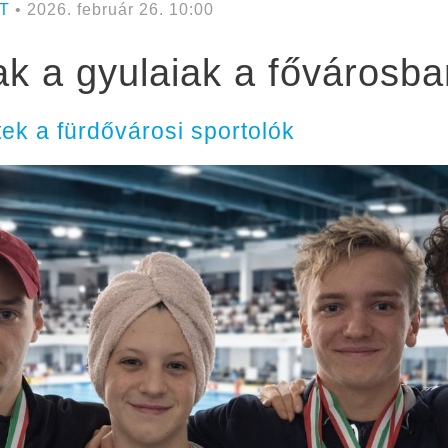
T
• 2026. február 26. 10:00
k a gyulaiak a fővárosba
ek a fürdővárosi sportolók