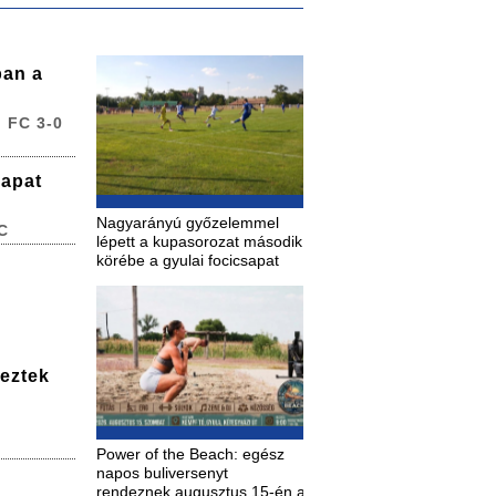
ban a
 FC 3-0
sapat
Nagyarányú győzelemmel
C
lépett a kupasorozat második
körébe a gyulai focicsapat
deztek
Power of the Beach: egész
napos buliversenyt
rendeznek augusztus 15-én a