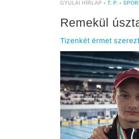
GYULAI HÍRLAP •
T. P.
•
SPOR
Remekül úszta
Tizenkét érmet szerezt