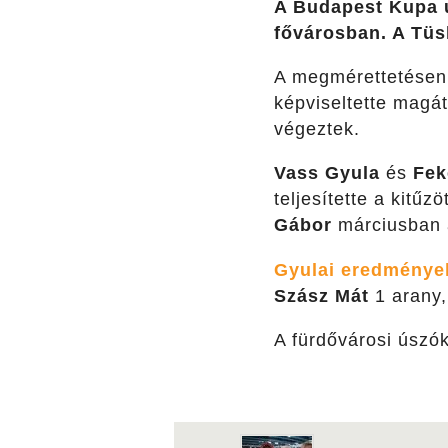
A Budapest Kupa ú
fővárosban. A Tüs
A megmérettetésen 4
képviseltette magát
végeztek.
Vass Gyula
és
Fek
teljesítette a kitűz
Gábor
márciusban a
Gyulai eredménye
Szász Mát
1 arany,
A fürdővárosi úszó