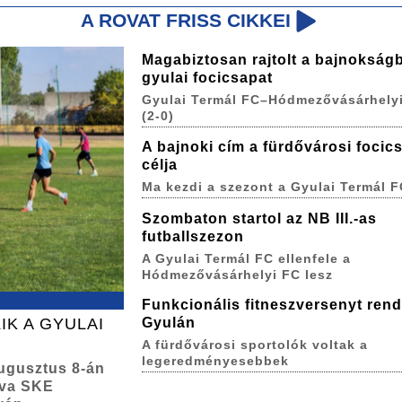
A ROVAT FRISS CIKKEI
Magabiztosan rajtolt a bajnokság
gyulai focicsapat
Gyulai Termál FC–Hódmezővásárhelyi
(2-0)
A bajnoki cím a fürdővárosi focic
célja
Ma kezdi a szezont a Gyulai Termál F
Szombaton startol az NB III.-as
futballszezon
A Gyulai Termál FC ellenfele a
Hódmezővásárhelyi FC lesz
Funkcionális fitneszversenyt ren
IK A GYULAI
Gyulán
A fürdővárosi sportolók voltak a
legeredményesebbek
augusztus 8-án
lva SKE