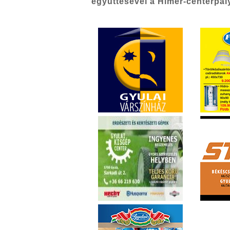
együttesével a Himer-centerpál