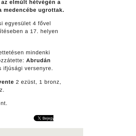
az elmúlt hétvégén a
a medencébe ugrottak.
i egyesület 4 fővel
ítéseben a 17. helyen
ettetésen mindenki
hozzátette:
Abrudán
 ifjúsági versenyre.
vente
2 ezüst, 1 bronz,
z.
nt.