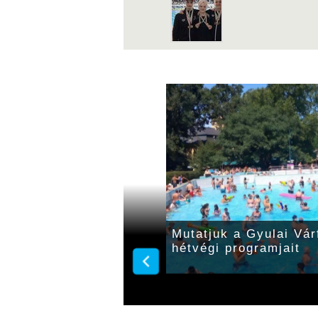
k a Gyulai
Mutatjuk a Gyulai Vár
ztivált
hétvégi programjait