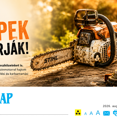
2026. au
A
A
A