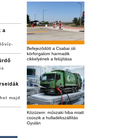
k a
lővíz-
Befejeződött a Csabai úti
körforgalom harmadik
cikkelyének a felújítása
ürdő
és
erseidák
het majd
Közüzem: műszaki hiba miatt
csúszik a hulladékszállítás
Gyulán