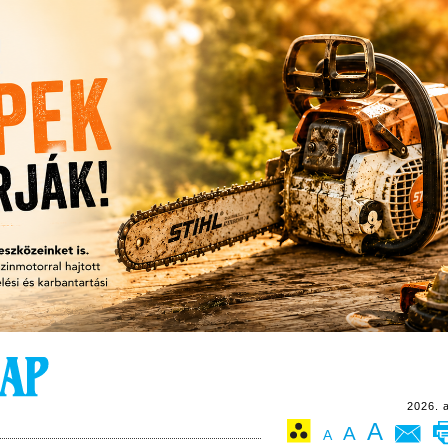
2026. 
A
A
A