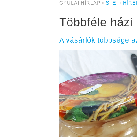
GYULAI HÍRLAP •
S. E.
•
HÍRE
Többféle házi 
A vásárlók többsége az