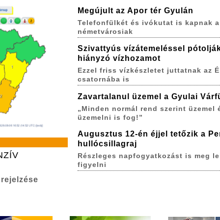
Megújult az Apor tér Gyulán
Telefonfülkét és ivókutat is kapnak a
németvárosiak
Szivattyús vízátemeléssel pótoljá
hiányzó vízhozamot
Ezzel friss vízkészletet juttatnak az É
csatornába is
Zavartalanul üzemel a Gyulai Várf
„Minden normál rend szerint üzemel 
üzemelni is fog!”
Augusztus 12-én éjjel tetőzik a P
hullócsillagraj
NZÍV
Részleges napfogyatkozást is meg le
figyelni
rejelzése