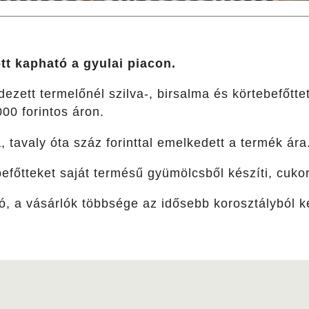
tt kapható a gyulai piacon.
ezett termelőnél szilva-, birsalma és körtebefőtte
00 forintos áron.
 tavaly óta száz forinttal emelkedett a termék ára
efőtteket saját termésű gyümölcsből készíti, cukorr
jó, a vásárlók többsége az idősebb korosztályból ke