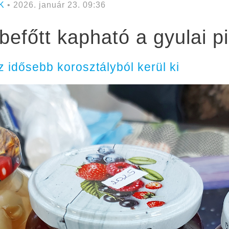
K
• 2026. január 23. 09:36
befőtt kapható a gyulai p
 idősebb korosztályból kerül ki