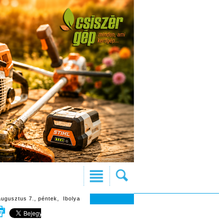
augusztus 7., péntek, Ibolya