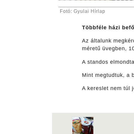
Fotó: Gyulai Hírlap
Többféle házi befő
Az általunk megkérd
méretű üvegben, 10
A standos elmondta,
Mint megtudtuk, a b
A kereslet nem túl 