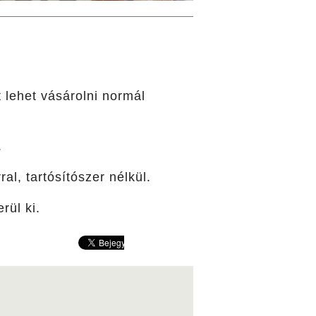
t lehet vásárolni normál
.
al, tartósítószer nélkül.
rül ki.