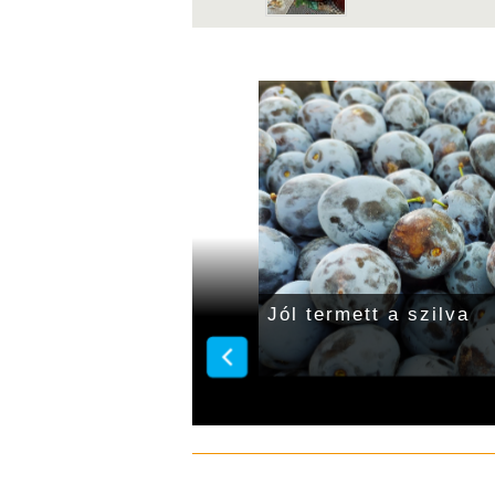
 a gyulai piacon
Jól termett a szilva