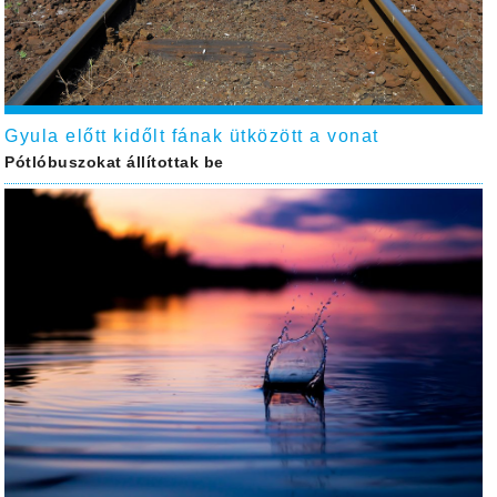
Gyula előtt kidőlt fának ütközött a vonat
Pótlóbuszokat állítottak be