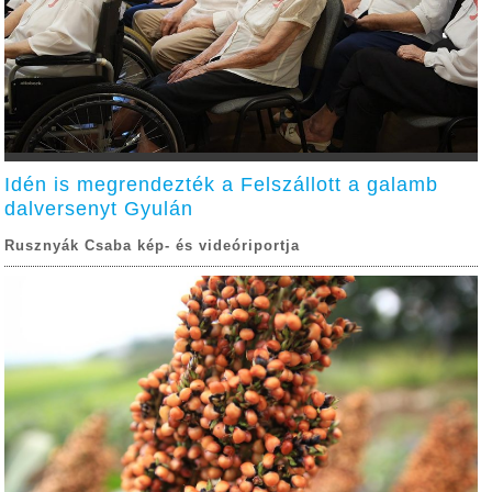
Idén is megrendezték a Felszállott a galamb
dalversenyt Gyulán
Rusznyák Csaba kép- és videóriportja