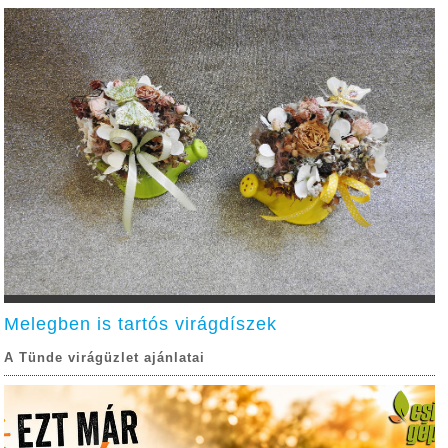
Melegben is tartós virágdíszek
A Tünde virágüzlet ajánlatai