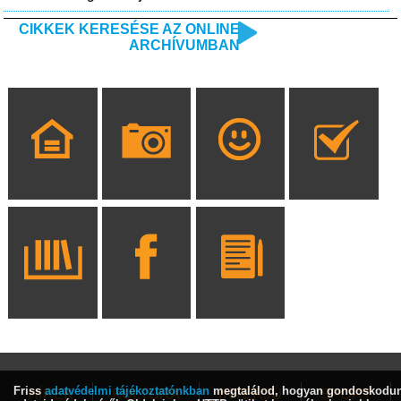
CIKKEK KERESÉSE AZ ONLINE
ARCHÍVUMBAN
Friss
adatvédelmi tájékoztatónkban
megtalálod, hogyan gondoskodu
HÍREK
KULTÚRA
INTERJÚ
SPORT