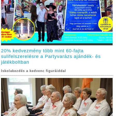
20% kedvezmény több mint 60-fajta
sulifelszerelésre a Partyvarázs ajándék- és
játékboltban
Iskolakezdés a kedvenc figuráiddal