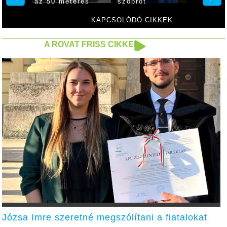
az 50 méteres
szobrot
uszodát
KAPCSOLÓDÓ CIKKEK
A ROVAT FRISS CIKKEI
Józsa Imre szeretné megszólítani a fiatalokat