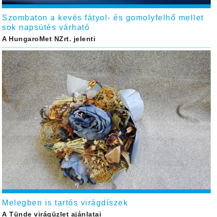
Szombaton a kevés fátyol- és gomolyfelhő mellet
sok napsütés várható
A HungaroMet NZrt. jelenti
Melegben is tartós virágdíszek
A Tünde virágüzlet ajánlatai