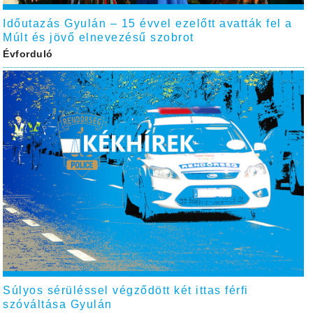
Időutazás Gyulán – 15 évvel ezelőtt avatták fel a
Múlt és jövő elnevezésű szobrot
Évforduló
Súlyos sérüléssel végződött két ittas férfi
szóváltása Gyulán