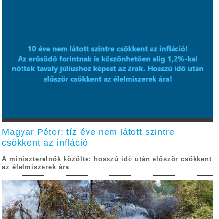
Magyar Péter: tíz éve nem látott szintre
csökkent az infláció
A miniszterelnök közölte: hosszú idő után először csökkent
az élelmiszerek ára