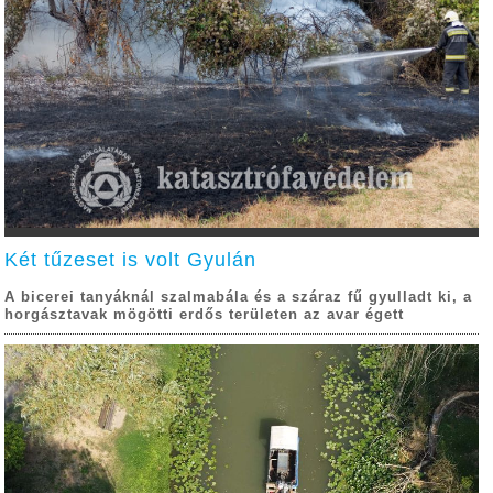
Két tűzeset is volt Gyulán
A bicerei tanyáknál szalmabála és a száraz fű gyulladt ki, a
horgásztavak mögötti erdős területen az avar égett