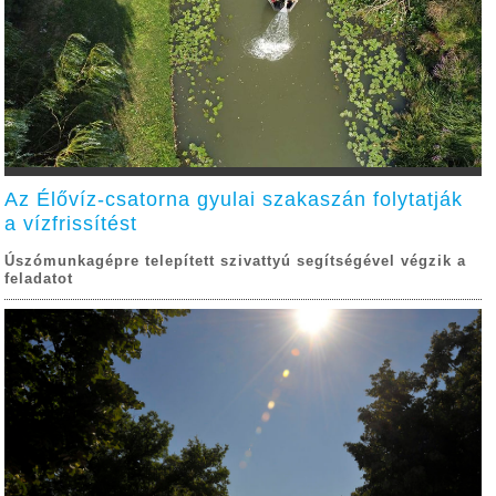
Az Élővíz-csatorna gyulai szakaszán folytatják
a vízfrissítést
Úszómunkagépre telepített szivattyú segítségével végzik a
feladatot