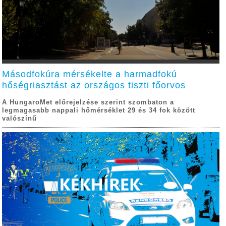
Másodfokúra mérsékelte a harmadfokú
hőségriasztást az országos tiszti főorvos
A HungaroMet előrejelzése szerint szombaton a
legmagasabb nappali hőmérséklet 29 és 34 fok között
valószínű