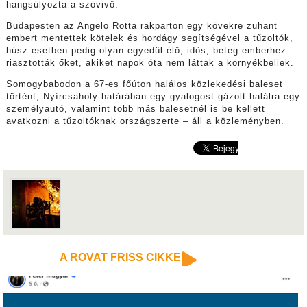
hangsúlyozta a szóvivő.
Budapesten az Angelo Rotta rakparton egy kövekre zuhant
embert mentettek kötelek és hordágy segítségével a tűzoltók,
húsz esetben pedig olyan egyedül élő, idős, beteg emberhez
riasztották őket, akiket napok óta nem láttak a környékbeliek.
Somogybabodon a 67-es főúton halálos közlekedési baleset
történt, Nyírcsaholy határában egy gyalogost gázolt halálra egy
személyautó, valamint több más balesetnél is be kellett
avatkozni a tűzoltóknak országszerte – áll a közleményben.
A ROVAT FRISS CIKKEI