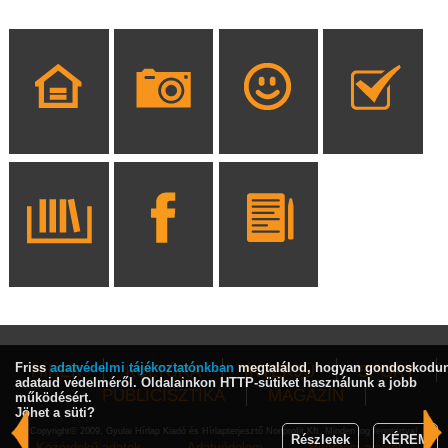
Friss
adatvédelmi tájékoztatónkban
megtalálod, hogyan gondoskodu
HÍREK
KULTÚRA
INTERJÚ
SPORT
adataid védelméről. Oldalainkon HTTP-sütiket használunk a jobb
PUBLICISZTIKA
MAGAZIN
működésért.
Jöhet a süti?
Copyright© 2009, Gyulai Hírlap Kiadó és Hírlapterjesztő Nonprofit Kft. Minden jog fenntartva!
Részletek
KÉREM
Közérdekű adatok
Adatvédelem
Hirdetési ajánlat