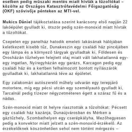
esetben pedig műszaki mentés miatt hívták a tűzoltókat –
közölte az Országos Katasztrófavédelmi Főigazgatóság
(OKF) szóvivője pénteken az MTI-vel.
Mukics Dániel
tájékoztatása szerint karácsony első napján 22
lakóépület gyulladt ki, ötször pedig szén-monoxid miatt hívták
a tűzoltókat.
Csepelen egy panelház hatodik emeleti lakásának hálójában
keletkezett kisebb tűz, Dunakeszin egy családi ház pincéjében
egy lámpa és a környező tárgyak gyulladtak ki, Földesen és
Orosházán tűzhelyen felejtett olaj miatt vált lakhatatlanná egy-
egy ingatlan, Nyíregyházán egy garázs, Karcagon pedig egy
családi ház és a kertben felhalmozott bontott nyílászárók
gyulladtak ki, lakhatatlanná téve az épületet.
Egy zalakomári autószerelő műhely udvarán egy terepjáró
motortere, míg egy pécsi utcán egy személyautó gyulladt ki,
Tarcalnál pedig tízezer négyzetméteren égett a száraz fű és a
nádas.
Szén-monoxid miatt öt helyre riasztották a tűzoltókat: Pécsett
egy családi ház kazánja, Dunaújvárosban és Mérken a
gáztűzhely, Szombathelyen egy cserépkályha, Mezőhegyesen
pedig a konvektor miatt jelzett a szén-monoxid-érzékelő. Az
érzékelőknek köszönhetően sehol nem történt mérgezés –