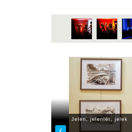
rtet szervez a
Jelen, jelenlét, jelek
 Birta család