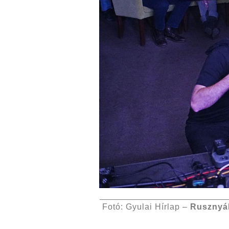
Fotó: Gyulai Hírlap –
Rusznyá