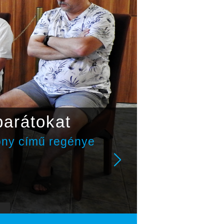
barátokat
ony című regénye