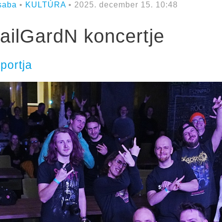
saba
•
KULTÚRA
• 2025. december 15. 10:48
nailGardN koncertje
portja