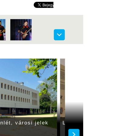
nlét, városi jelek
Leleplezték az aktualizál