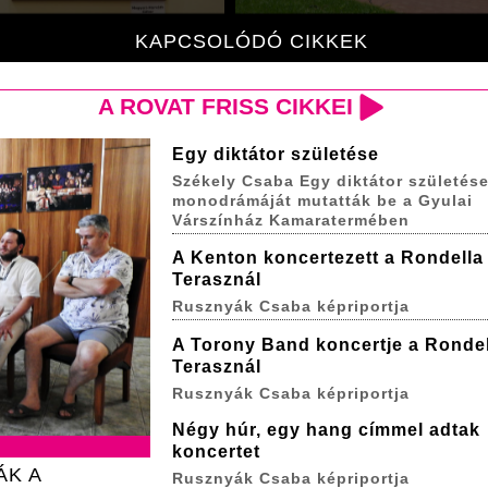
KAPCSOLÓDÓ CIKKEK
A ROVAT FRISS CIKKEI
Egy diktátor születése
Székely Csaba Egy diktátor születés
monodrámáját mutatták be a Gyulai
Várszínház Kamaratermében
A Kenton koncertezett a Rondella
Terasznál
Rusznyák Csaba képriportja
A Torony Band koncertje a Rondel
Terasznál
Rusznyák Csaba képriportja
Négy húr, egy hang címmel adtak
koncertet
ÁK A
Rusznyák Csaba képriportja