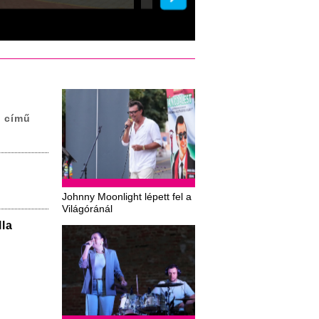
e című
Johnny Moonlight lépett fel a
Világóránál
la