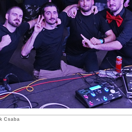
k Csaba