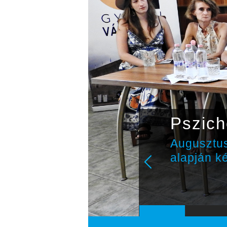
ányzó
Pszich
Augusztus
alapján k