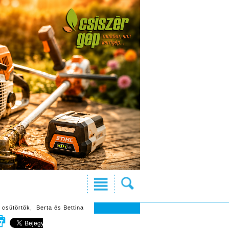
 csütörtök, Berta és Bettina