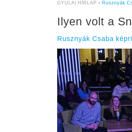
GYULAI HÍRLAP •
Rusznyák C
Ilyen volt a S
Rusznyák Csaba képri