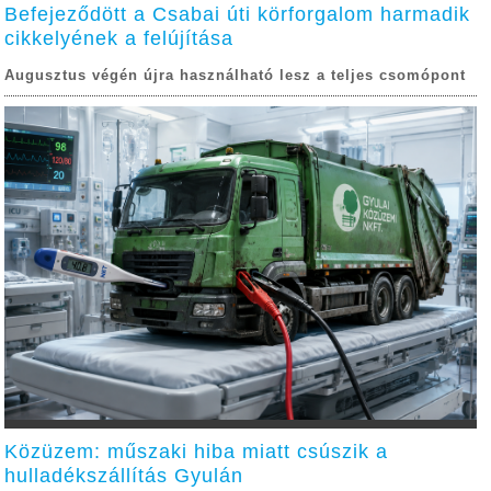
Befejeződött a Csabai úti körforgalom harmadik
cikkelyének a felújítása
Augusztus végén újra használható lesz a teljes csomópont
Közüzem: műszaki hiba miatt csúszik a
hulladékszállítás Gyulán