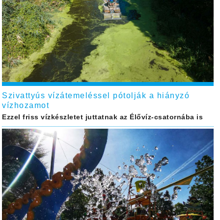
Szivattyús vízátemeléssel pótolják a hiányzó
vízhozamot
Ezzel friss vízkészletet juttatnak az Élővíz-csatornába is