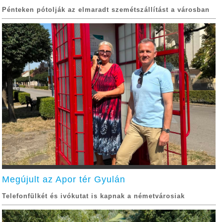
Pénteken pótolják az elmaradt szemétszállítást a városban
Megújult az Apor tér Gyulán
Telefonfülkét és ivókutat is kapnak a németvárosiak