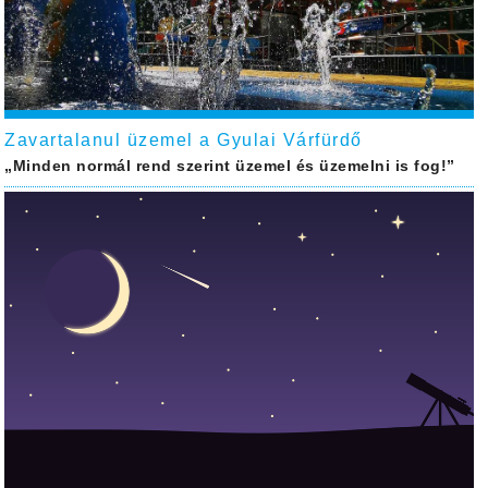
Zavartalanul üzemel a Gyulai Várfürdő
„Minden normál rend szerint üzemel és üzemelni is fog!”