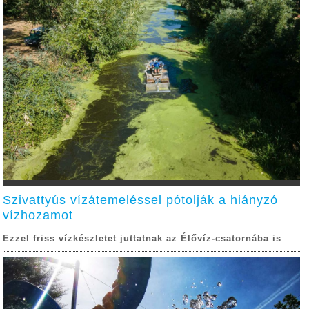
Szivattyús vízátemeléssel pótolják a hiányzó
vízhozamot
Ezzel friss vízkészletet juttatnak az Élővíz-csatornába is