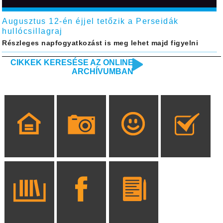
Augusztus 12-én éjjel tetőzik a Perseidák
hullócsillagraj
Részleges napfogyatkozást is meg lehet majd figyelni
CIKKEK KERESÉSE AZ ONLINE
ARCHÍVUMBAN