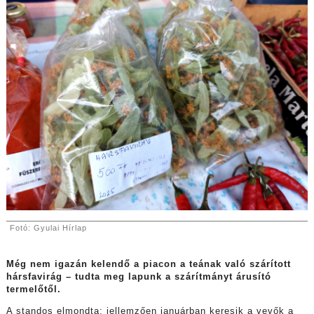
Fotó: Gyulai Hírlap
Még nem igazán kelendő a piacon a teának való szárított
hársfavirág – tudta meg lapunk a szárítmányt árusító
termelőtől.
A standos elmondta: jellemzően januárban keresik a vevők a