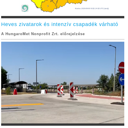
Heves zivatarok és intenzív csapadék várható
A HungaroMet Nonprofit Zrt. előrejelzése