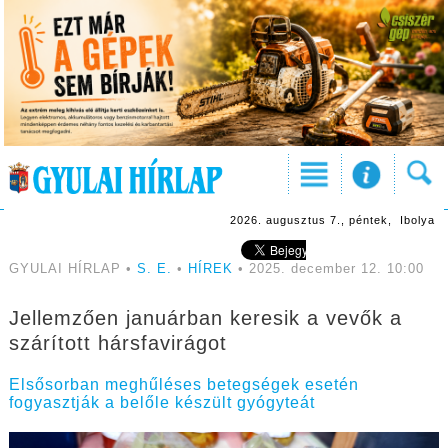
2026. augusztus 7., péntek, Ibolya
GYULAI HÍRLAP •
S. E.
•
HÍREK
• 2025. december 12. 10:00
Jellemzően januárban keresik a vevők a
szárított hársfavirágot
Elsősorban meghűléses betegségek esetén
fogyasztják a belőle készült gyógyteát