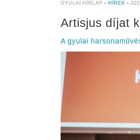
GYULAI HÍRLAP •
HÍREK
• 202
Artisjus díjat
A gyulai harsonaművés