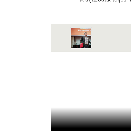
Gyulai kötődésű díjazottak az Artisjus