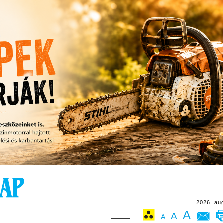
2026. au
A
A
A