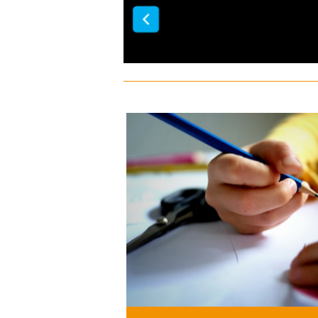
gáláján