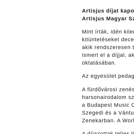
Artisjus díjat kap
Artisjus Magyar S
Mint írták, idén k
kitüntetéseket dece
akik rendszeresen 
ismert el a díjjal,
oktatásában.
Az egyesület pedag
A fürdővárosi zené
harsonairodalom sz
a Budapest Music C
Szegedi és a Vántu
Zenekarban. A World
A díjazottak teljes l