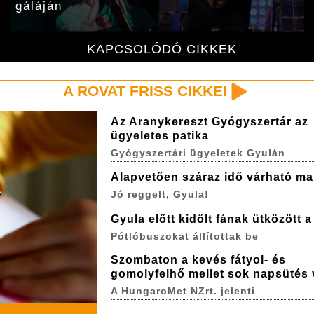
gáláján
KAPCSOLÓDÓ CIKKEK
A ROVAT FRISS CIKKEI
Az Aranykereszt Gyógyszertár az
ügyeletes patika
Gyógyszertári ügyeletek Gyulán
Alapvetően száraz idő várható ma
Jó reggelt, Gyula!
Gyula előtt kidőlt fának ütközött 
Pótlóbuszokat állítottak be
Szombaton a kevés fátyol- és
gomolyfelhő mellet sok napsütés 
A HungaroMet NZrt. jelenti