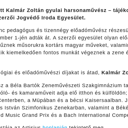
ott Kalmár Zoltán gyulai harsonaművész – tájék
zerzői Jogvédő Iroda Egyesület.
ilenc pedagógus és tizennégy előadóművész részesü
mber 1-jén adták át. A szerzői egyesület olyan el
tűznek műsorukra kortárs magyar műveket, valami
 akik kiemelkedően fontos munkát végeznek a zene 
ógiai és előadóművészi díjakat is átad,
Kalmár Z
sz a
Béla Bartók Zeneművészeti Szakgimnázium ta
óló- és kamaraműveit adja elő itthon és külföldön
enterben, a Müpában és a bécsi Kaisersaalban. Já
s István Szimfonikus Zenekarban, valamint a Bék
 Music Grand Prix és a Bach International Competi
istája az Artisjus
honlapján
tekintető meg.