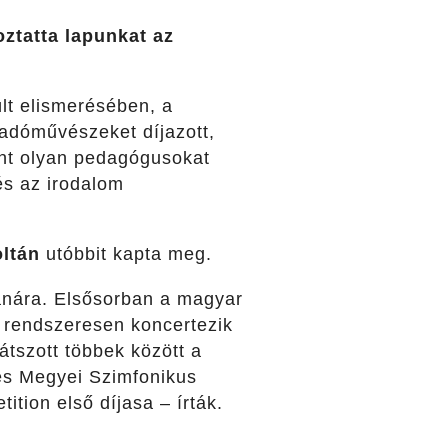
oztatta lapunkat az
lt elismerésében, a
őadóművészeket díjazott,
nt olyan pedagógusokat
és az irodalom
oltán
utóbbit kapta meg.
nára. Elsősorban a magyar
; rendszeresen koncertezik
tszott többek között a
és Megyei Szimfonikus
tion első díjasa – írták.