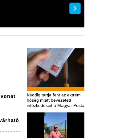
gáláján
Keddig tartja fent az extrém
a vonat
hőség miatt bevezetett
intézkedéseit a Magyar Posta
várható