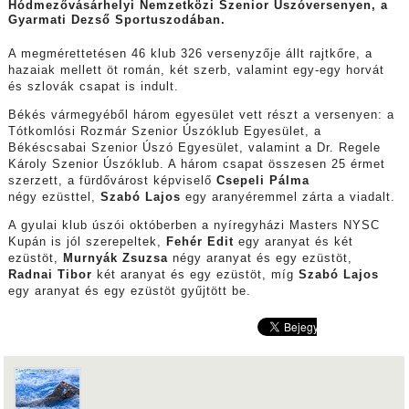
Hódmezővásárhelyi Nemzetközi Szenior Úszóversenyen, a
Gyarmati Dezső Sportuszodában.
A megmérettetésen 46 klub 326 versenyzője állt rajtkőre, a
hazaiak mellett öt román, két szerb, valamint egy-egy horvát
és szlovák csapat is indult.
Békés vármegyéből három egyesület vett részt a versenyen: a
Tótkomlósi Rozmár Szenior Úszóklub Egyesület, a
Békéscsabai Szenior Úszó Egyesület, valamint a Dr. Regele
Károly Szenior Úszóklub. A három csapat összesen 25 érmet
szerzett, a fürdővárost képviselő
Csepeli Pálma
négy ezüsttel,
Szabó Lajos
egy aranyéremmel zárta a viadalt.
A gyulai klub úszói októberben a nyíregyházi Masters NYSC
Kupán is jól szerepeltek,
Fehér Edit
egy aranyat és két
ezüstöt,
Murnyák Zsuzsa
négy aranyat és egy ezüstöt,
Radnai Tibor
két aranyat és egy ezüstöt, míg
Szabó Lajos
egy aranyat és egy ezüstöt gyűjtött be.