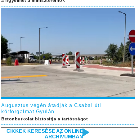
a figyelmet a miniszterelnök
Augusztus végén átadják a Csabai úti
körforgalmat Gyulán
Betonburkolat biztosítja a tartósságot
CIKKEK KERESÉSE AZ ONLINE
ARCHÍVUMBAN