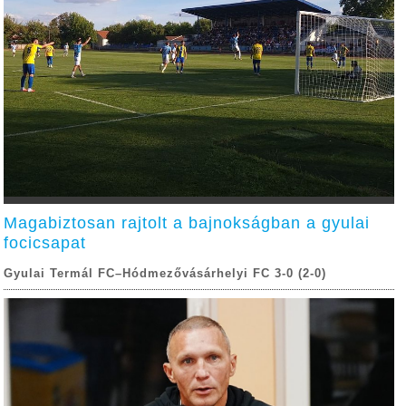
Magabiztosan rajtolt a bajnokságban a gyulai
focicsapat
Gyulai Termál FC–Hódmezővásárhelyi FC 3-0 (2-0)