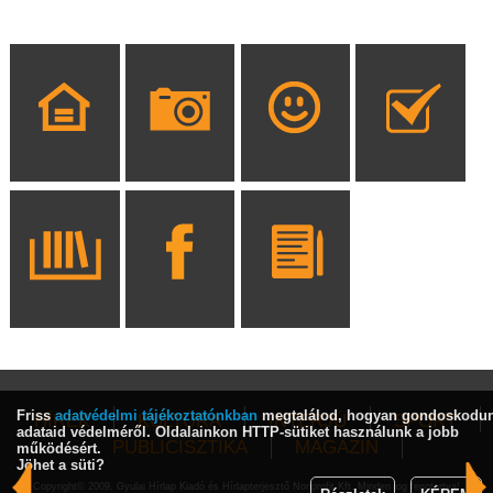
Friss
adatvédelmi tájékoztatónkban
megtalálod, hogyan gondoskodu
HÍREK
KULTÚRA
INTERJÚ
SPORT
adataid védelméről. Oldalainkon HTTP-sütiket használunk a jobb
PUBLICISZTIKA
MAGAZIN
működésért.
Jöhet a süti?
Copyright© 2009, Gyulai Hírlap Kiadó és Hírlapterjesztő Nonprofit Kft. Minden jog fenntartva!