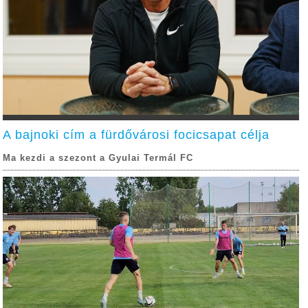
A bajnoki cím a fürdővárosi focicsapat célja
Ma kezdi a szezont a Gyulai Termál FC