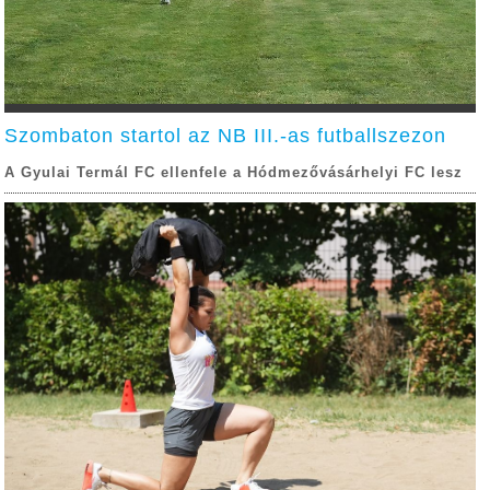
Szombaton startol az NB III.-as futballszezon
A Gyulai Termál FC ellenfele a Hódmezővásárhelyi FC lesz