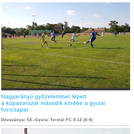
Nagyarányú győzelemmel lépett
a kupasorozat második körébe a gyulai
focicsapat
Dévaványai SE–Gyulai Termál FC 0-12 (0-4)