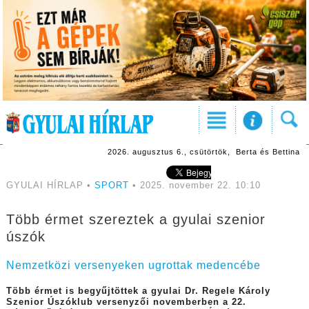
2026. augusztus 6., csütörtök, Berta és Bettina
GYULAI HÍRLAP •
SPORT
• 2025. november 22. 10:10
Több érmet szereztek a gyulai szenior
úszók
Nemzetközi versenyeken ugrottak medencébe
Több érmet is begyűjtöttek a gyulai Dr. Regele Károly
Szenior Úszóklub versenyzői novemberben a 22.