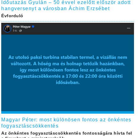
Időutazás Gyulán – 50 évvel ezelőtt először adott
hangversenyt a városban Áchim Erzsébet
Évforduló
Magyar Péter: most különösen fontos az önkéntes
fogyasztáscsökkentés
Az önkéntes fogyasztáscsökkentés fontosságára hívta fel