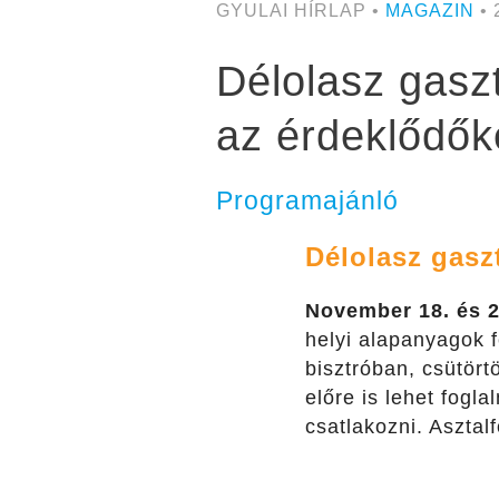
GYULAI HÍRLAP •
MAGAZIN
• 
Délolasz gasz
az érdeklődők
Programajánló
Délolasz gasz
November 18. és 2
helyi alapanyagok 
bisztróban, csütör
előre is lehet fogl
csatlakozni. Asztal