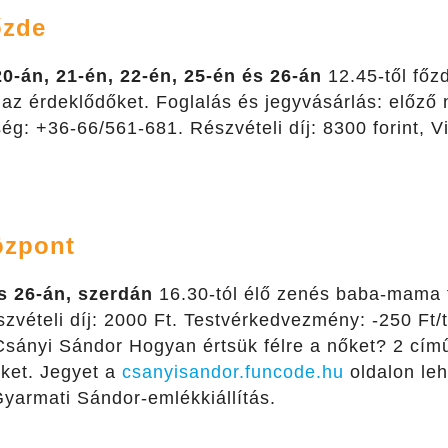
őzde
0-án, 21-én, 22-én, 25-én és 26-án
12.45-től főz
 az érdeklődőket. Foglalás és jegyvásárlás: előző 
ég: +36-66/561-681. Részvételi díj: 8300 forint, V
özpont
 26-án, szerdán
16.30-tól élő zenés baba-mama f
zvételi díj: 2000 Ft. Testvérkedvezmény: -250 Ft/
Csányi Sándor Hogyan értsük félre a nőket? 2 cím
őket. Jegyet a
csanyisandor.funcode.hu
oldalon leh
yarmati Sándor-emlékkiállítás.