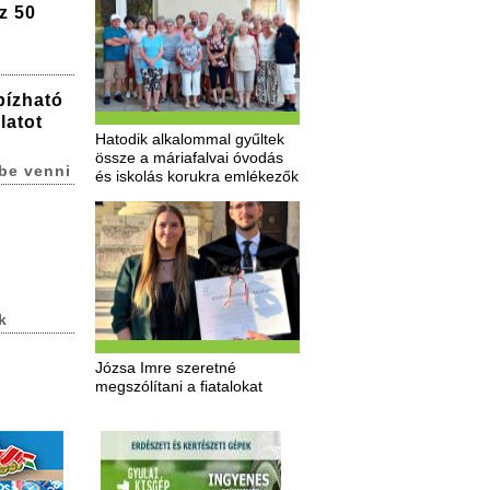
z 50
bízható
latot
Hatodik alkalommal gyűltek
össze a máriafalvai óvodás
be venni
és iskolás korukra emlékezők
k
Józsa Imre szeretné
megszólítani a fiatalokat