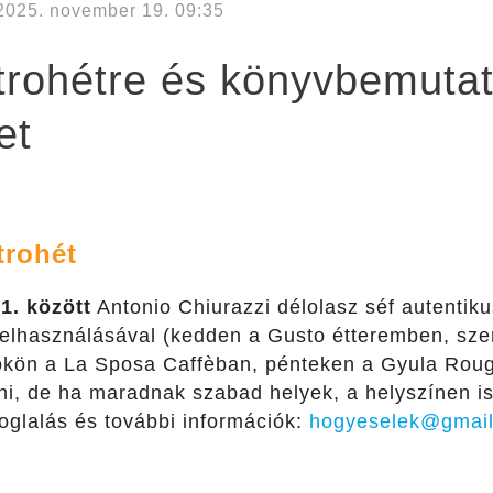
2025. november 19. 09:35
trohétre és könyvbemutató
et
trohét
1. között
Antonio Chiurazzi délolasz séf autentiku
felhasználásával (kedden a Gusto étteremben, sze
tökön a La Sposa Caffèban, pénteken a Gyula Roug
alni, de ha maradnak szabad helyek, a helyszínen i
foglalás és további információk:
hogyeselek@gmai