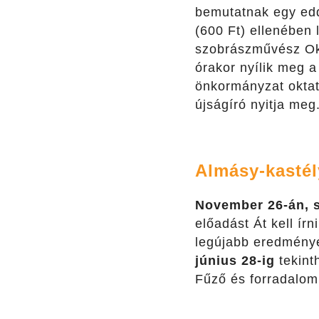
bemutatnak egy eddi
(600 Ft) ellenében 
szobrászművész Okt
órakor nyílik meg a
önkormányzat oktatá
újságíró nyitja meg
Almásy-kastél
November 26-án, 
előadást Át kell ír
legújabb eredménye
június 28-ig
tekint
Fűző és forradalom