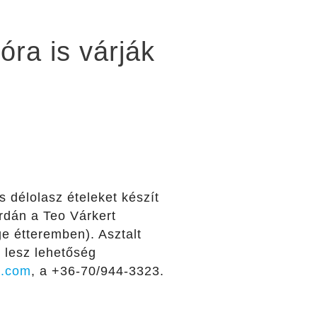
ra is várják
s délolasz ételeket készít
rdán a Teo Várkert
e étteremben). Asztalt
s lesz lehetőség
l.com
, a +36-70/944-3323.