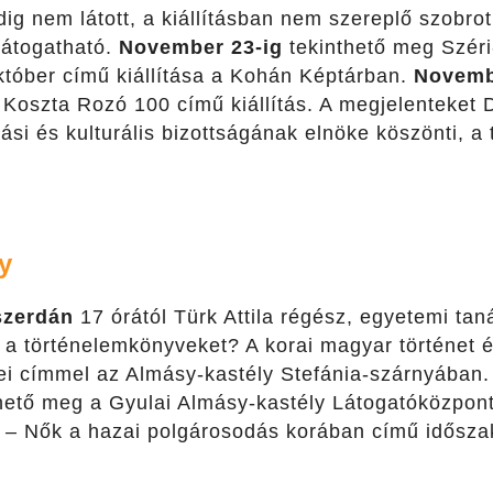
g nem látott, a kiállításban nem szereplő szobrot
látogatható.
November 23-ig
tekinthető meg Szér
óber című kiállítása a Kohán Képtárban.
Novemb
 Koszta Rozó 100 című kiállítás. A megjelenteket D
si és kulturális bizottságának elnöke köszönti, a t
.
y
szerdán
17 órától Türk Attila régész, egyetemi tan
ni a történelemkönyveket? A korai magyar történet 
i címmel az Almásy-kastély Stefánia-szárnyában. A
hető meg a Gyulai Almásy-kastély Látogatóközpont 
 – Nők a hazai polgárosodás korában című időszaki