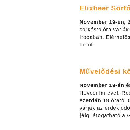
Elixbeer Sörf
November 19-én, 2
sörkóstolóra várják
Irodában. Elérhetős
forint.
Művelődési k
November 19-én és
Hevesi Imrével. Rés
szerdán
19 órától 
várják az érdeklőd
jéig
látogatható a G