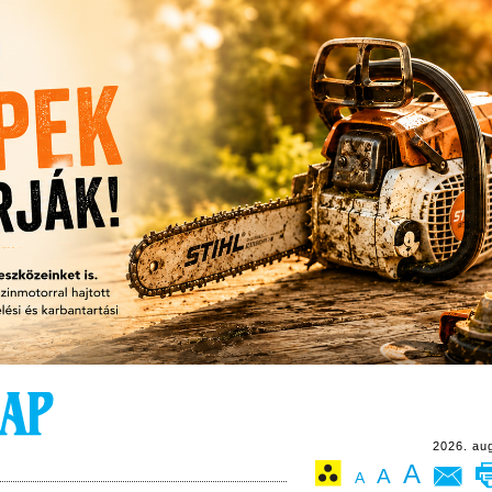
2026. au
A
A
A