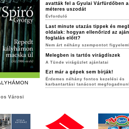
avatták fel a Gyulai Várfürdőben a
méteres uszodát
Évforduló
Last minute utazás tippek és meg
oldalak: hogyan ellenőrizd az aján
foglalás előtt?
Nem árt néhány szempontot figyelem
Melegben is tartós virágdíszek
A Tünde virágüzlet ajánlatai
Ezt már a gépek sem bírják!
Érdemes néhány fontos kezelési és
KÁLYHÁMON
karbantartási tanácsot megfogadnun
os Városi