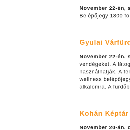
November 22-én, 
Belépőjegy 1800 for
Gyulai Várfür
November 22-én, 
vendégeket. A láto
használhatják. A fe
wellness belépőjegy
alkalomra. A fürdőb
Kohán Képtár
November 20-án, 