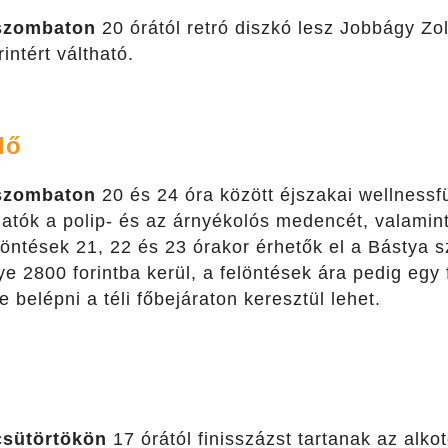
szombaton
20 órától retró diszkó lesz Jobbágy Zol
intért váltható.
dő
szombaton
20 és 24 óra között éjszakai wellnessf
gatók a polip- és az árnyékolós medencét, valamin
löntések 21, 22 és 23 órakor érhetők el a Bástya 
e 2800 forintba kerül, a felöntések ára pedig egy 
e belépni a téli főbejáraton keresztül lehet.
csütörtökön
17 órától finisszázst tartanak az alko