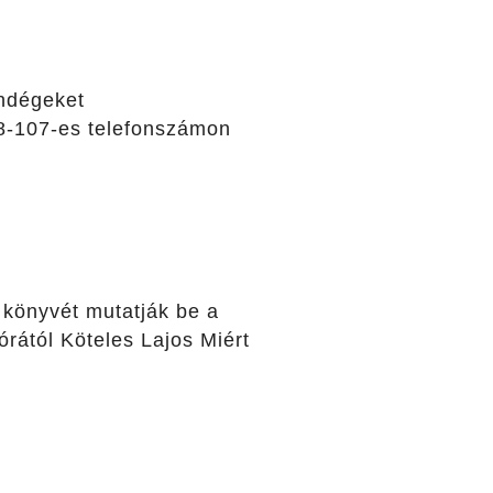
endégeket
38-107-es telefonszámon
 könyvét mutatják be a
rától Köteles Lajos Miért