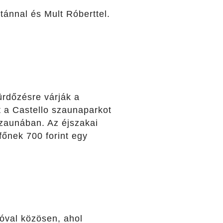
tánnal és Mult Róberttel.
ürdőzésre várják a
t a Castello szaunaparkot
szaunában. Az éjszakai
főnek 700 forint egy
tóval közösen, ahol