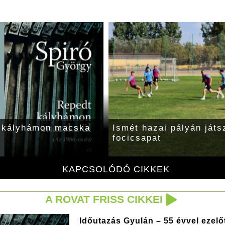
t kályhámon macska
Ismét hazai pályán játs
focicsapat
KAPCSOLÓDÓ CIKKEK
A ROVAT FRISS CIKKEI
Időutazás Gyulán – 55 évvel ezelő