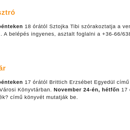
ztró
pénteken
18 órától Sztojka Tibi szórakoztatja a v
. A belépés ingyenes, asztalt foglalni a +36-66/6
ár
pénteken
17 órától Brittich Erzsébet Egyedül című
Városi Könyvtárban.
November 24-én, hétfőn
17 ó
ék? című könyvét mutatják be.