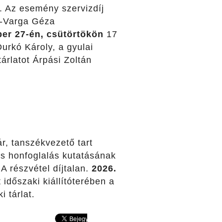
. Az esemény szervizdíj
i-Varga Géza
er 27-én, csütörtökön
17
urkó Károly, a gyulai
árlatot Árpási Zoltán
ár, tanszékvezető tart
és honfoglalás kutatásának
 részvétel díjtalan.
2026.
időszaki kiállítóterében a
 tárlat.