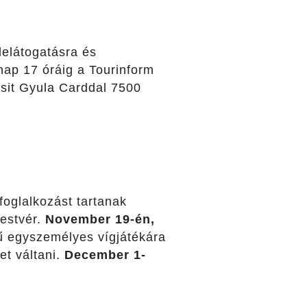
delátogatásra és
nap 17 óráig a Tourinform
isit Gyula Carddal 7500
oglalkozást tartanak
testvér.
November 19-én,
ű egyszemélyes vígjátékára
et váltani.
December 1-