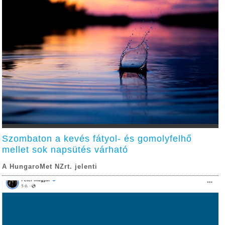
Szombaton a kevés fátyol- és gomolyfelhő
mellet sok napsütés várható
A HungaroMet NZrt. jelenti