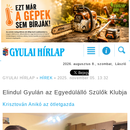
2026. augusztus 8., szombat, László
GYULAI HÍRLAP •
HÍREK
• 2025. november 05. 13:32
Elindul Gyulán az Egyedülálló Szülők Klubja
Krisztován Anikó az ötletgazda