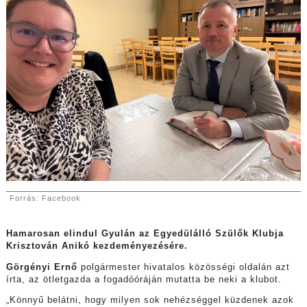
Forrás: Facebook
Hamarosan elindul Gyulán az Egyedülálló Szülők Klubja
Krisztován Anikó kezdeményezésére.
Görgényi Ernő
polgármester hivatalos közösségi oldalán azt
írta, az ötletgazda a fogadóóráján mutatta be neki a klubot.
„Könnyű belátni, hogy milyen sok nehézséggel küzdenek azok