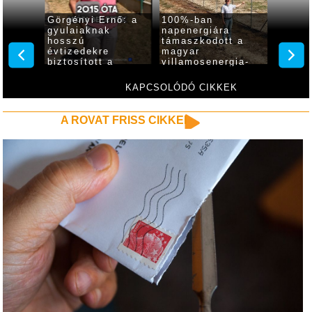
Görgényi Ernő: a
100%-ban
Ingye
gyulaiaknak
napenergiára
hűsölé
 95.
hosszú
támaszkodott a
mozikl
ján
évtizedekre
magyar
várja 
biztosított a
villamosenergia-
a gyul
megfelelő
rendszer, Gyula is
kastél
mennyiségű és
élen jár
KAPCSOLÓDÓ CIKKEK
minőségű ivóvíz
A ROVAT FRISS CIKKEI