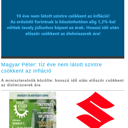
Magyar Péter: tíz éve nem látott szintre
csökkent az infláció
A miniszterelnök közölte: hosszú idő után először csökkent
az élelmiszerek ára