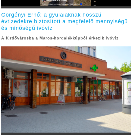
Görgényi Ernő: a gyulaiaknak hosszú
évtizedekre biztosított a megfelelő mennyiségű
és minőségű ivóvíz
A fürdővárosba a Maros-hordalékkúpból érkezik ivóvíz