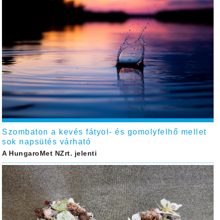
Szombaton a kevés fátyol- és gomolyfelhő mellet
sok napsütés várható
A HungaroMet NZrt. jelenti