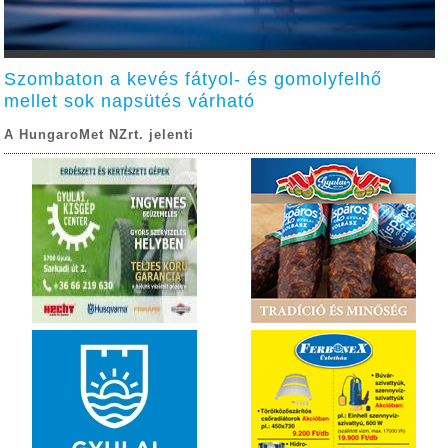
Szombaton a kevés fátyol- és gomolyfelhő
mellet sok napsütés várható
A HungaroMet NZrt. jelenti