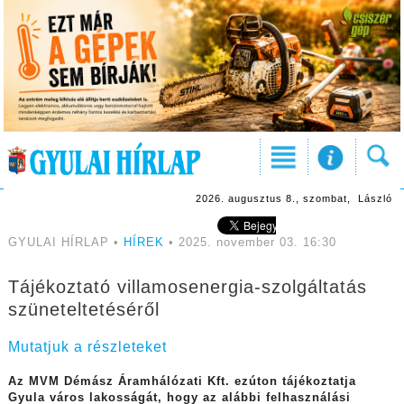
2026. augusztus 8., szombat, László
GYULAI HÍRLAP •
HÍREK
• 2025. november 03. 16:30
Tájékoztató villamosenergia-szolgáltatás
szüneteltetéséről
Mutatjuk a részleteket
Az MVM Démász Áramhálózati Kft. ezúton tájékoztatja
Gyula város lakosságát, hogy az alábbi felhasználási