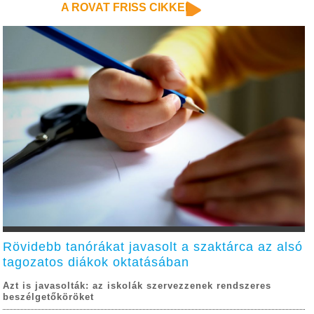
A ROVAT FRISS CIKKEI
Rövidebb tanórákat javasolt a szaktárca az alsó
tagozatos diákok oktatásában
Azt is javasolták: az iskolák szervezzenek rendszeres
beszélgetőköröket