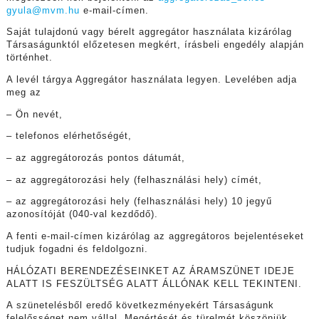
gyula@mvm.hu
e-mail-címen.
Saját tulajdonú vagy bérelt aggregátor használata kizárólag
Társaságunktól előzetesen megkért, írásbeli engedély alapján
történhet.
A levél tárgya Aggregátor használata legyen. Levelében adja
meg az
– Ön nevét,
– telefonos elérhetőségét,
– az aggregátorozás pontos dátumát,
– az aggregátorozási hely (felhasználási hely) címét,
– az aggregátorozási hely (felhasználási hely) 10 jegyű
azonosítóját (040-val kezdődő).
A fenti e-mail-címen kizárólag az aggregátoros bejelentéseket
tudjuk fogadni és feldolgozni.
HÁLÓZATI BERENDEZÉSEINKET AZ ÁRAMSZÜNET IDEJE
ALATT IS FESZÜLTSÉG ALATT ÁLLÓNAK KELL TEKINTENI.
A szünetelésből eredő következményekért Társaságunk
felelősséget nem vállal. Megértését és türelmét köszönjük.