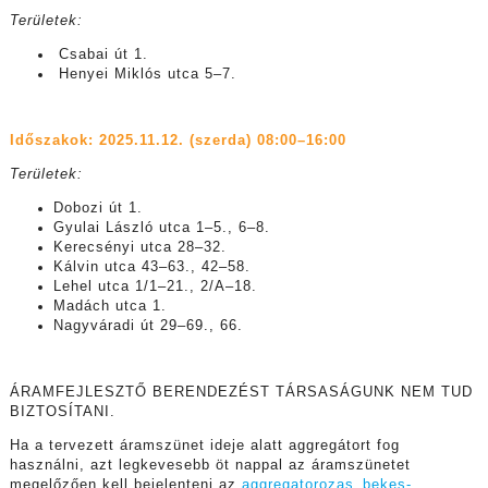
Területek:
Csabai út 1.
Henyei Miklós utca 5–7.
Időszakok: 2025.11.12. (szerda) 08:00–16:00
Területek:
Dobozi út 1.
Gyulai László utca 1–5., 6–8.
Kerecsényi utca 28–32.
Kálvin utca 43–63., 42–58.
Lehel utca 1/1–21., 2/A–18.
Madách utca 1.
Nagyváradi út 29–69., 66.
ÁRAMFEJLESZTŐ BERENDEZÉST TÁRSASÁGUNK NEM TUD
BIZTOSÍTANI.
Ha a tervezett áramszünet ideje alatt aggregátort fog
használni, azt legkevesebb öt nappal az áramszünetet
megelőzően kell bejelenteni az
aggregatorozas_bekes-