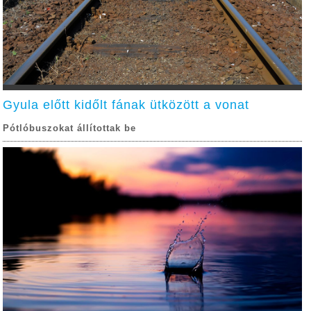
Gyula előtt kidőlt fának ütközött a vonat
Pótlóbuszokat állítottak be