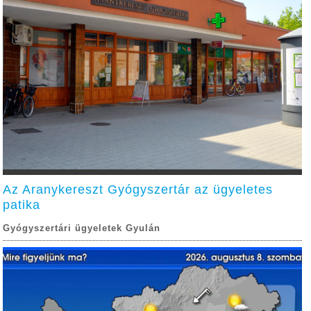
Az Aranykereszt Gyógyszertár az ügyeletes
patika
Gyógyszertári ügyeletek Gyulán