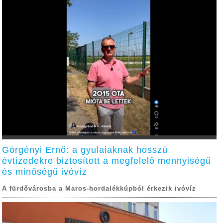
Görgényi Ernő: a gyulaiaknak hosszú
évtizedekre biztosított a megfelelő mennyiségű
és minőségű ivóvíz
A fürdővárosba a Maros-hordalékkúpból érkezik ivóvíz