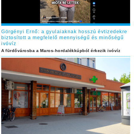
Görgényi Ernő: a gyulaiaknak hosszú évtizedekre
biztosított a megfelelő mennyiségű és minőségű
ivóvíz
A fürdővárosba a Maros-hordalékkúpból érkezik ivóvíz