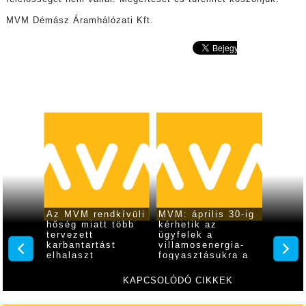
MVM Démász Áramhálózati Kft.
5-én
Az MVM rendkívüli
MVM: április 30-ig
Több m
lesz
hőség miatt több
kérhetik az
ezret 
n
tervezett
ügyfelek a
ki a k
karbantartást
villamosenergia-
tartal
elhalaszt
fogyasztásukra a
gázszá
rezsistop
MVM
kedvezményt
KAPCSOLÓDÓ CIKKEK