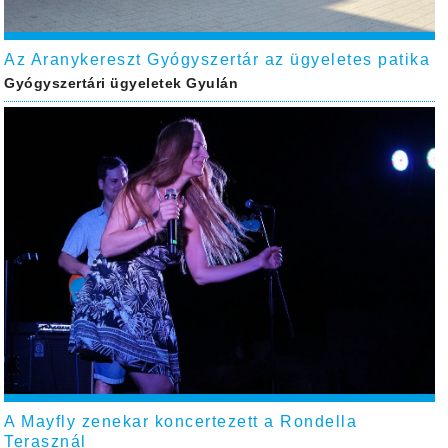
Az Aranykereszt Gyógyszertár az ügyeletes patika
Gyógyszertári ügyeletek Gyulán
A Mayfly zenekar koncertezett a Rondella
Terasznál