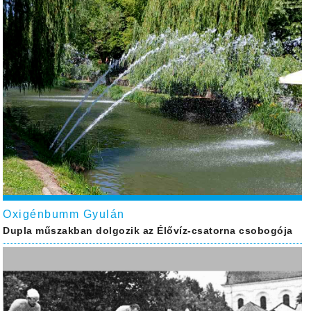
Oxigénbumm Gyulán
Dupla műszakban dolgozik az Élővíz-csatorna csobogója