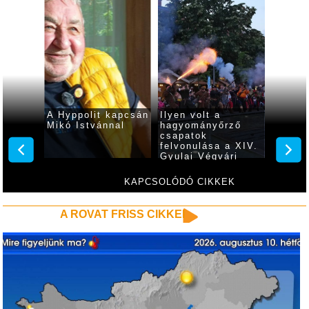
 a
A Hyppolit kapcsán
Ilyen volt a
Pontvá
Mikó Istvánnal
hagyományőrző
tartot
ndul az
csapatok
yulán!
felvonulása a XIV.
Gyulai Végvári
Napokon
KAPCSOLÓDÓ CIKKEK
A ROVAT FRISS CIKKEI