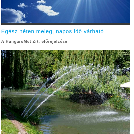
Egész héten meleg, napos idő várható
A HungaroMet Zrt. előrejelzése