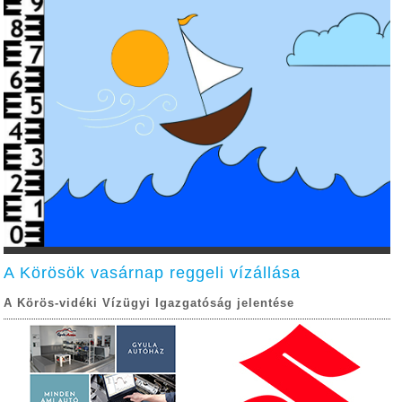
A Körösök vasárnap reggeli vízállása
A Körös-vidéki Vízügyi Igazgatóság jelentése