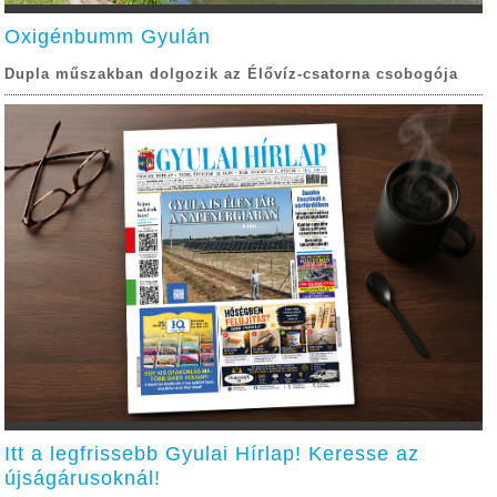
Oxigénbumm Gyulán
Dupla műszakban dolgozik az Élővíz-csatorna csobogója
Itt a legfrissebb Gyulai Hírlap! Keresse az
újságárusoknál!