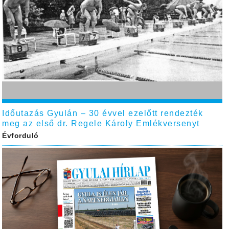
Időutazás Gyulán – 30 évvel ezelőtt rendezték
meg az első dr. Regele Károly Emlékversenyt
Évforduló