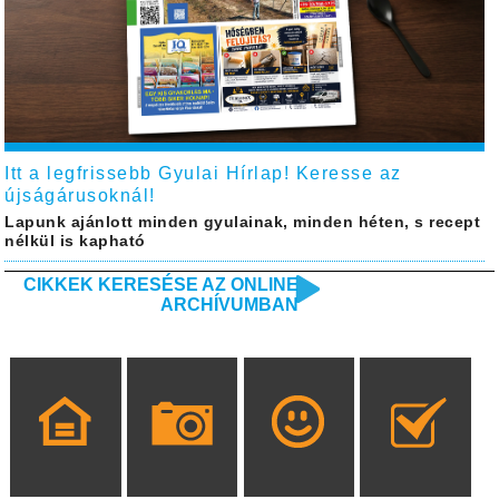
Itt a legfrissebb Gyulai Hírlap! Keresse az
újságárusoknál!
Lapunk ajánlott minden gyulainak, minden héten, s recept
nélkül is kapható
CIKKEK KERESÉSE AZ ONLINE
ARCHÍVUMBAN