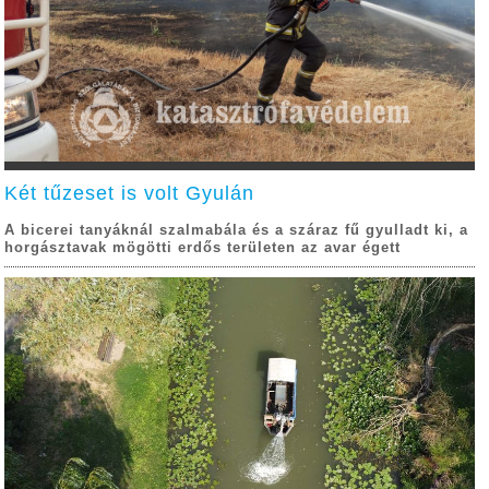
Két tűzeset is volt Gyulán
A bicerei tanyáknál szalmabála és a száraz fű gyulladt ki, a
horgásztavak mögötti erdős területen az avar égett