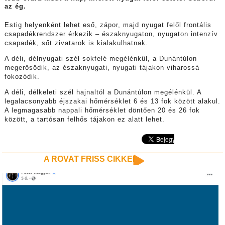
az ég.
Estig helyenként lehet eső, zápor, majd nyugat felől frontális
csapadékrendszer érkezik – északnyugaton, nyugaton intenzív
csapadék, sőt zivatarok is kialakulhatnak.
A déli, délnyugati szél sokfelé megélénkül, a Dunántúlon
megerősödik, az északnyugati, nyugati tájakon viharossá
fokozódik.
A déli, délkeleti szél hajnaltól a Dunántúlon megélénkül. A
legalacsonyabb éjszakai hőmérséklet 6 és 13 fok között alakul.
A legmagasabb nappali hőmérséklet döntően 20 és 26 fok
között, a tartósan felhős tájakon ez alatt lehet.
A ROVAT FRISS CIKKEI