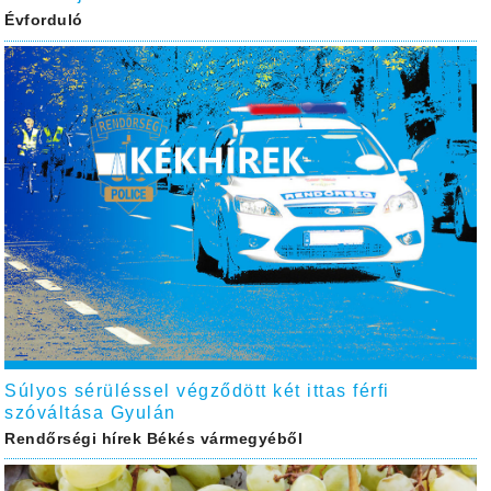
Évforduló
Súlyos sérüléssel végződött két ittas férfi
szóváltása Gyulán
Rendőrségi hírek Békés vármegyéből