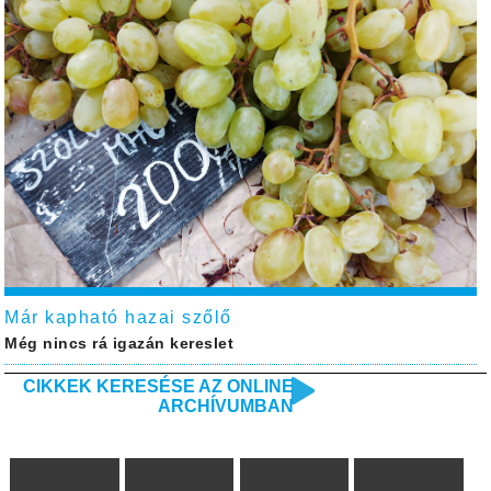
Már kapható hazai szőlő
Még nincs rá igazán kereslet
CIKKEK KERESÉSE AZ ONLINE
ARCHÍVUMBAN