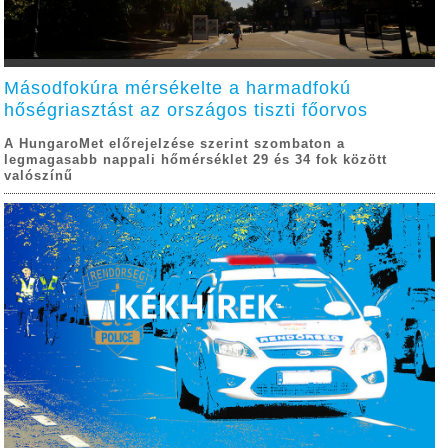
Másodfokúra mérsékelte a harmadfokú
hőségriasztást az országos tiszti főorvos
A HungaroMet előrejelzése szerint szombaton a
legmagasabb nappali hőmérséklet 29 és 34 fok között
valószínű