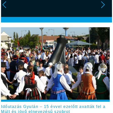
Időutazás Gyulán – 15 évvel ezelőtt avatták fel a
Múlt és jövő elnevezésű szobrot