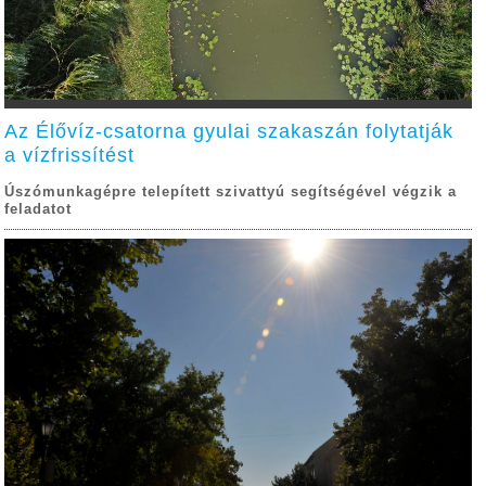
Az Élővíz-csatorna gyulai szakaszán folytatják
a vízfrissítést
Úszómunkagépre telepített szivattyú segítségével végzik a
feladatot