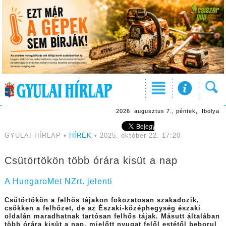
2026. augusztus 7., péntek, Ibolya
GYULAI HÍRLAP •
HÍREK
• 2025. október 22. 17:20
Csütörtökön több órára kisüt a nap
A HungaroMet NZrt. jelenti
Csütörtökön a felhős tájakon fokozatosan szakadozik,
csökken a felhőzet, de az Északi-középhegység északi
oldalán maradhatnak tartósan felhős tájak. Másutt általában
több órára kisüt a nap, mielőtt nyugat felől estétől beborul