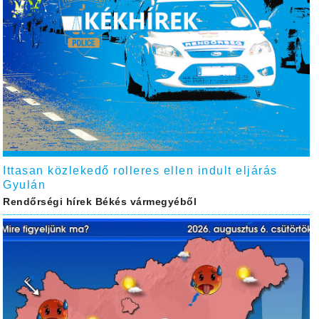
Ittasan közlekedő rolleres ellen indult eljárás
Gyulán
Rendőrségi hírek Békés vármegyéből