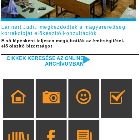
Lannert Judit: megkezdődtek a magyarérettségi
korrekcióját előkészítő konzultációk
Első lépésként teljesen megújították az érettségitétel-
előkészítő bizottságot
CIKKEK KERESÉSE AZ ONLINE
ARCHÍVUMBAN