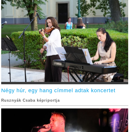
Négy húr, egy hang címmel adtak koncertet
Rusznyák Csaba képriportja