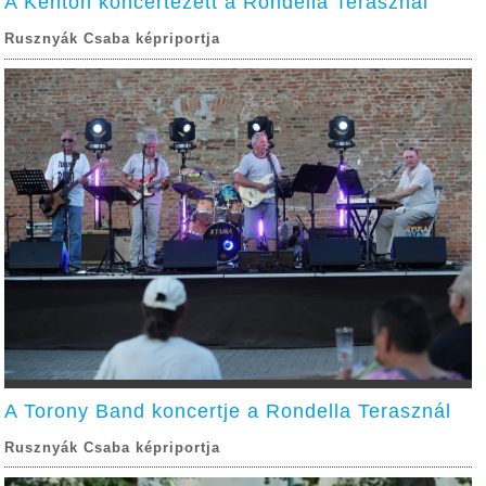
A Kenton koncertezett a Rondella Terasznál
Rusznyák Csaba képriportja
A Torony Band koncertje a Rondella Terasznál
Rusznyák Csaba képriportja