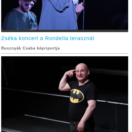
Zséka koncert a Rondella terasznál
Rusznyák Csaba képriportja