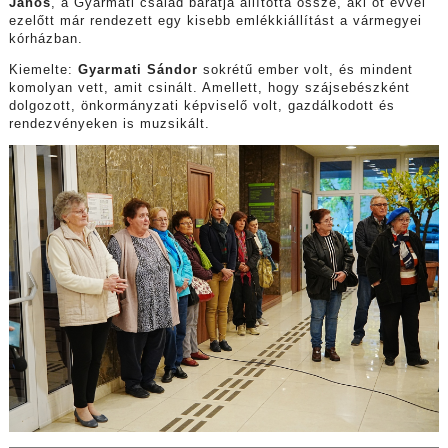
János
, a Gyarmati család barátja állította össze, aki öt évvel
ezelőtt már rendezett egy kisebb emlékkiállítást a vármegyei
kórházban.
Kiemelte:
Gyarmati Sándor
sokrétű ember volt, és mindent
komolyan vett, amit csinált. Amellett, hogy szájsebészként
dolgozott, önkormányzati képviselő volt, gazdálkodott és
rendezvényeken is muzsikált.