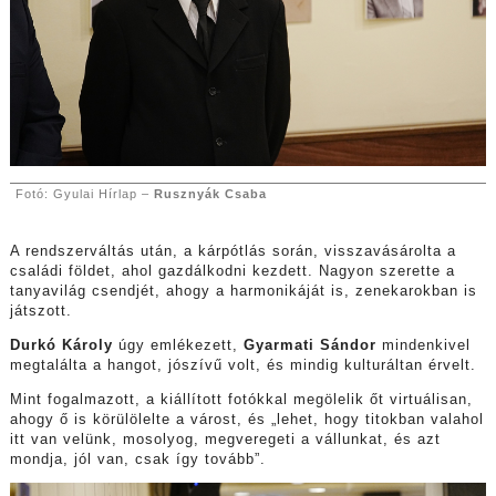
Fotó: Gyulai Hírlap –
Rusznyák Csaba
A rendszerváltás után, a kárpótlás során, visszavásárolta a
családi földet, ahol gazdálkodni kezdett. Nagyon szerette a
tanyavilág csendjét, ahogy a harmonikáját is, zenekarokban is
játszott.
Durkó Károly
úgy emlékezett,
Gyarmati Sándor
mindenkivel
megtalálta a hangot, jószívű volt, és mindig kulturáltan érvelt.
Mint fogalmazott, a kiállított fotókkal megölelik őt virtuálisan,
ahogy ő is körülölelte a várost, és „lehet, hogy titokban valahol
itt van velünk, mosolyog, megveregeti a vállunkat, és azt
mondja, jól van, csak így tovább”.