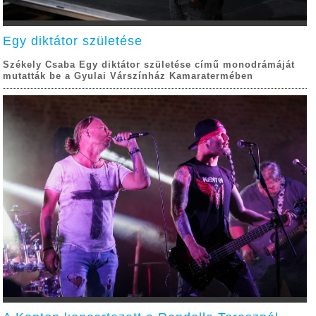
Egy diktátor születése
Székely Csaba Egy diktátor születése című monodrámáját
mutatták be a Gyulai Várszínház Kamaratermében