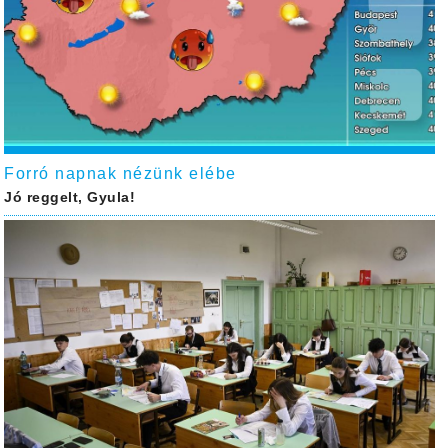
Forró napnak nézünk elébe
Jó reggelt, Gyula!