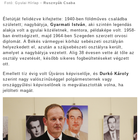
Fotó: Gyulai Hírlap –
Rusznyák Csaba
Életútját felidézve kifejtette: 1940-ben földműves családba
született; nagybátyja,
Gyarmati István
, aki szintén legendás
alakja volt a gyulai közéletnek, mentora, példaképe volt. 1958-
ban érettségizett, majd 1964-ben Szegeden szerzett orvosi
diplomát. A Békés vármegyei kórház sebészeti osztályán
helyezkedett el, azután a szájsebészeti osztályra került,
amelyet a nagybátyja vezetett. Alig 38 évesen vette át tőle az
osztály vezetését, később sikeres fogbeültetéseket végzett
ott.
Emellett tíz évig volt Újváros képviselője, és
Durkó
Károly
szerint nagy valószínűséggel polgármesternek vagy
országgyűlési képviselőnek is megválasztották volna, ha
jelölteti magát.