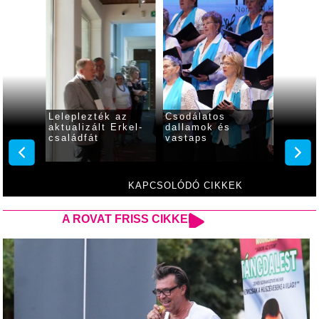
,
Leleplezték az
Csodálatos
Megnyí
ét,
aktualizált Erkel-
dallamok és
képző
családfát
vastaps
tansza
záróki
KAPCSOLÓDÓ CIKKEK
A ROVAT FRISS CIKKEI