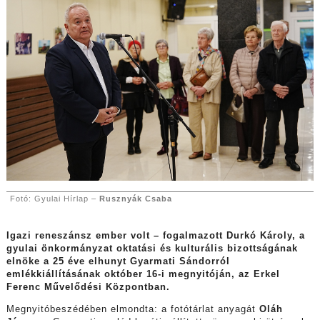
Fotó: Gyulai Hírlap –
Rusznyák Csaba
Igazi reneszánsz ember volt – fogalmazott Durkó Károly, a
gyulai önkormányzat oktatási és kulturális bizottságának
elnöke a 25 éve elhunyt Gyarmati Sándorról
emlékkiállításának október 16-i megnyitóján, az Erkel
Ferenc Művelődési Központban.
Megnyitóbeszédében elmondta: a fotótárlat anyagát
Oláh