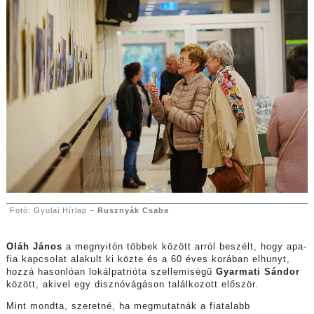
Fotó: Gyulai Hírlap –
Rusznyák Csaba
Oláh János
a megnyitón többek között arról beszélt, hogy apa-
fia kapcsolat alakult ki közte és a 60 éves korában elhunyt,
hozzá hasonlóan lokálpatrióta szellemiségű
Gyarmati Sándor
között, akivel egy disznóvágáson találkozott először.
Mint mondta, szeretné, ha megmutatnák a fiatalabb