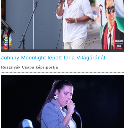
Johnny Moonlight lépett fel a Világóránál
Rusznyák Csaba képriportja